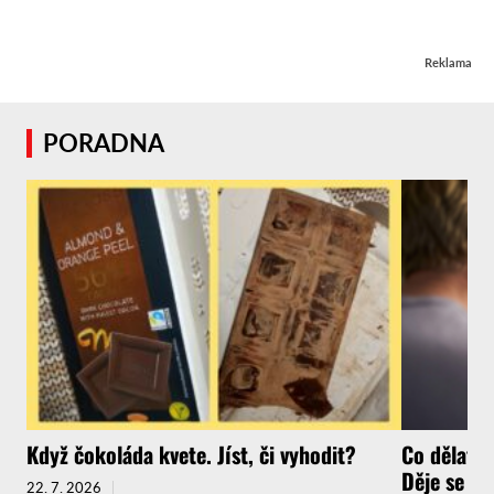
Reklama
PORADNA
Když čokoláda kvete. Jíst, či vyhodit?
Co dělat, 
Děje se to 
22. 7. 2026