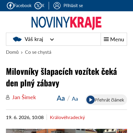
Facebook
X
Přihlásit se
Noviny
Váš kraj
Menu
kraje
Domů
Co se chystá
Milovníky šlapacích vozítek čeká
den plný zábavy
Aa
/
Jan Šimek
Aa
Přehrát článek
19. 6. 2026, 10:08
Královéhradecký