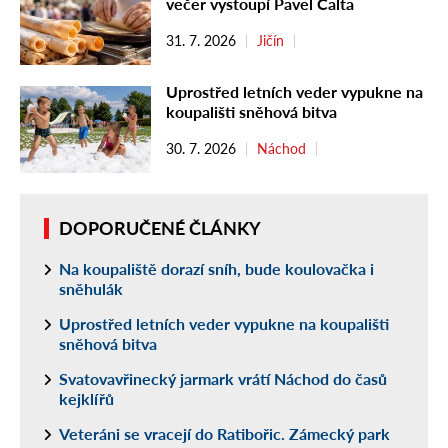
večer vystoupí Pavel Calta
31. 7. 2026
Jičín
Uprostřed letních veder vypukne na
koupališti sněhová bitva
30. 7. 2026
Náchod
DOPORUČENÉ ČLÁNKY
Na koupaliště dorazí sníh, bude koulovačka i
sněhulák
Uprostřed letních veder vypukne na koupališti
sněhová bitva
Svatovavřinecký jarmark vrátí Náchod do časů
kejklířů
Veteráni se vracejí do Ratibořic. Zámecký park