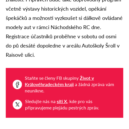
včetně výstavy historických vozidel, opékání
špekáčků a možnosti vyzkoušet si dálkově ovládané
modely aut v rámci Náchodského RC dne.
Registrace účastníků proběhne v sobotu od osmi
do pů desáté dopoledne v areálu Autoškoly Šroll v
Raisově ulici.
Staňte se členy FB skupiny
Život v
Královéhradeckém kraji
a žádná zpráva vám
neunikne.
Sledujte nás na
síti X
, kde pro vás
připravujeme plejádu pestrých zpráv.