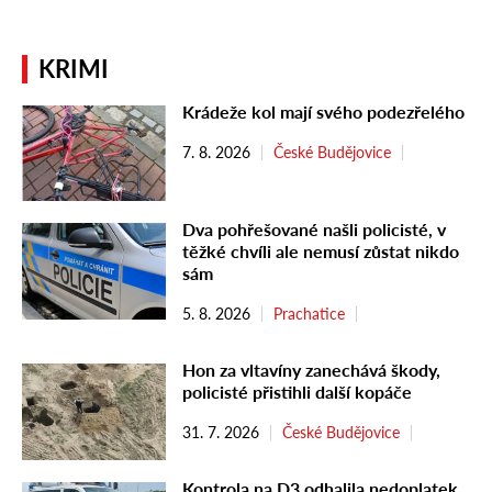
KRIMI
Krádeže kol mají svého podezřelého
7. 8. 2026
České Budějovice
Dva pohřešované našli policisté, v
těžké chvíli ale nemusí zůstat nikdo
sám
5. 8. 2026
Prachatice
Hon za vltavíny zanechává škody,
policisté přistihli další kopáče
31. 7. 2026
České Budějovice
Kontrola na D3 odhalila nedoplatek