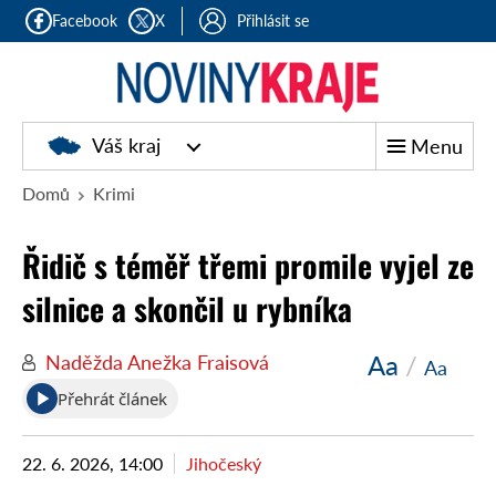
Facebook
X
Přihlásit se
Noviny
Váš kraj
Menu
kraje
Domů
Krimi
Řidič s téměř třemi promile vyjel ze
silnice a skončil u rybníka
Aa
/
Naděžda Anežka Fraisová
Aa
Přehrát článek
22. 6. 2026, 14:00
Jihočeský