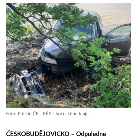
Foto: Policie ČR - KŘP Jihočeského kraje
ČESKOBUDĚJOVICKO –
Odpoledne