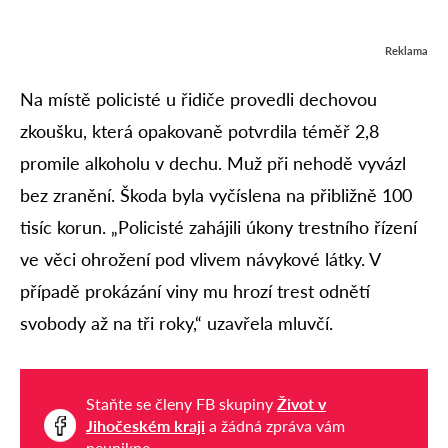
Reklama
Na místě policisté u řidiče provedli dechovou
zkoušku, která opakovaně potvrdila téměř 2,8
promile alkoholu v dechu. Muž při nehodě vyvázl
bez zranění. Škoda byla vyčíslena na přibližně 100
tisíc korun. „Policisté zahájili úkony trestního řízení
ve věci ohrožení pod vlivem návykové látky. V
případě prokázání viny mu hrozí trest odnětí
svobody až na tři roky,“ uzavřela mluvčí.
Staňte se členy FB skupiny
Život v
Jihočeském kraji
a žádná zpráva vám
neunikne.