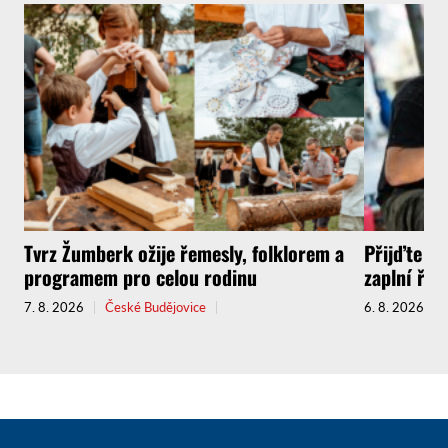
Tvrz Žumberk ožije řemesly, folklorem a
Přijďte za
programem pro celou rodinu
zaplní řem
7. 8. 2026
České Budějovice
6. 8. 2026