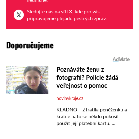
Sledujte nás na
síti X
, kde pro vás
připravujeme plejádu pestrých zpráv.
Doporučujeme