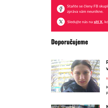
Staňte se členy FB skup
zpráva vám neunikne.
Sledujte nás na
síti X
, k
Doporučujeme