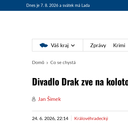
Dnes je 7. 8. 2026
a svátek má Lada
Váš kraj
Zprávy
Krimi
Domů
Co se chystá
Divadlo Drak zve na kolot
Jan Šimek
24. 6. 2026, 22:14
Královéhradecký