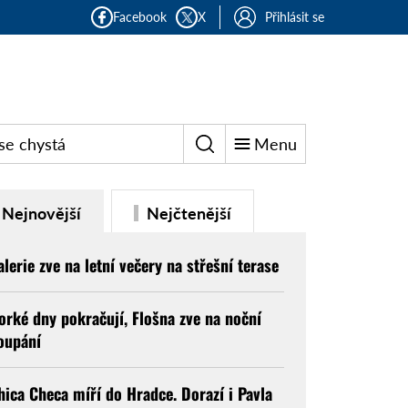
Facebook
X
Přihlásit se
se chystá
Menu
Nejnovější
Nejčtenější
alerie zve na letní večery na střešní terase
orké dny pokračují, Flošna zve na noční
oupání
hica Checa míří do Hradce. Dorazí i Pavla