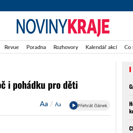
Noviny
Revue
Poradna
Rozhovory
Kalendář akcí
Co 
kraje
oč i pohádku pro děti
G
Aa
/
H
Aa
Přehrát článek
k
C