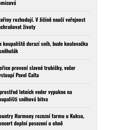
omicová
teřiny rozhodují. V Jičíně naučí veřejnost
achraňovat životy
a koupaliště dorazí sníh, bude koulovačka
 sněhulák
ořice provoní slavné trubičky, večer
ystoupí Pavel Calta
prostřed letních veder vypukne na
oupališti sněhová bitva
ountry Harmony rozezní farmu u Kuksu,
oncert doplní posezení u ohně