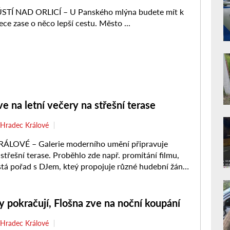
ve na letní večery na střešní terase
Hradec Králové
LOVÉ – Galerie moderního umění připravuje
střešní terase. Proběhlo zde např. promítání filmu,
stá pořad s DJem, kteý propojuje různé hudební žánry
adně z ...
 pokračují, Flošna zve na noční koupání
Hradec Králové