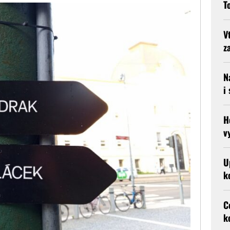
T
V
z
N
i
H
v
U
k
C
k