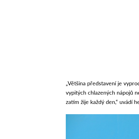
„Většina představení je vypro
vypitých chlazených nápojů n
zatím žije každý den,“ uvádí 