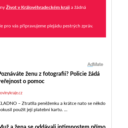
iny
Život v Královéhradeckém kraji
a žádná
de pro vás připravujeme plejádu pestrých zpráv.