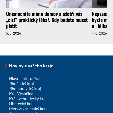
Onemocníte mimo domov a ošetří vás
Nepsaná ři
„cizí“ praktický lékař. Kdy budete muset
byste měli
platit
o „blikačk
5. 8. 2026
4. 8. 2026
Noviny z vašeho kraje
Hlavní město Praha
Jihočeský kraj
Jihomoravský kraj
Kraj Vysočina
Královéhradecký kraj
Liberecký kraj
Moravskoslezský kraj