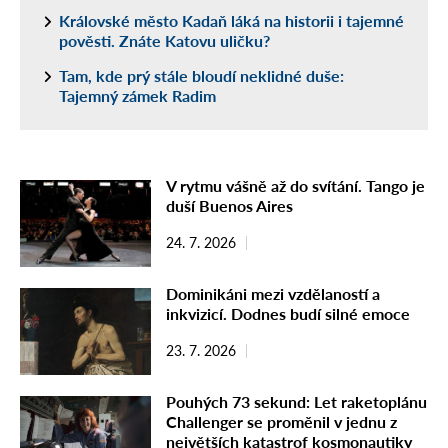
Královské město Kadaň láká na historii i tajemné
pověsti. Znáte Katovu uličku?
Tam, kde prý stále bloudí neklidné duše:
Tajemný zámek Radim
V rytmu vášně až do svítání. Tango je
duší Buenos Aires
24. 7. 2026
Dominikáni mezi vzdělaností a
inkvizicí. Dodnes budí silné emoce
23. 7. 2026
Pouhých 73 sekund: Let raketoplánu
Challenger se proměnil v jednu z
největších katastrof kosmonautiky