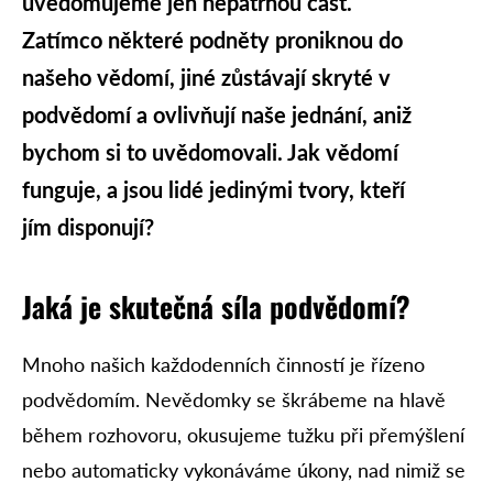
uvědomujeme jen nepatrnou část.
Zatímco některé podněty proniknou do
našeho vědomí, jiné zůstávají skryté v
podvědomí a ovlivňují naše jednání, aniž
bychom si to uvědomovali. Jak vědomí
funguje, a jsou lidé jedinými tvory, kteří
jím disponují?
Jaká je skutečná síla podvědomí?
Mnoho našich každodenních činností je řízeno
podvědomím. Nevědomky se škrábeme na hlavě
během rozhovoru, okusujeme tužku při přemýšlení
nebo automaticky vykonáváme úkony, nad nimiž se