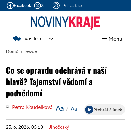
Facebook
X
Přihlásit se
Noviny
Váš kraj
Menu
kraje
Domů
Revue
Co se opravdu odehrává v naší
hlavě? Tajemství vědomí a
podvědomí
Aa
/
Petra Koudelková
Aa
Přehrát článek
25. 6. 2026, 05:13
Jihočeský