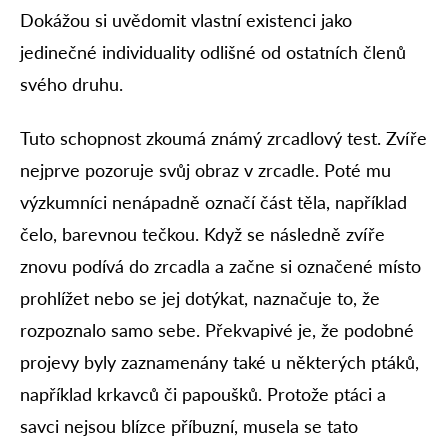
Dokážou si uvědomit vlastní existenci jako
jedinečné individuality odlišné od ostatních členů
svého druhu.
Tuto schopnost zkoumá známý zrcadlový test. Zvíře
nejprve pozoruje svůj obraz v zrcadle. Poté mu
výzkumníci nenápadně označí část těla, například
čelo, barevnou tečkou. Když se následně zvíře
znovu podívá do zrcadla a začne si označené místo
prohlížet nebo se jej dotýkat, naznačuje to, že
rozpoznalo samo sebe. Překvapivé je, že podobné
projevy byly zaznamenány také u některých ptáků,
například krkavců či papoušků. Protože ptáci a
savci nejsou blízce příbuzní, musela se tato