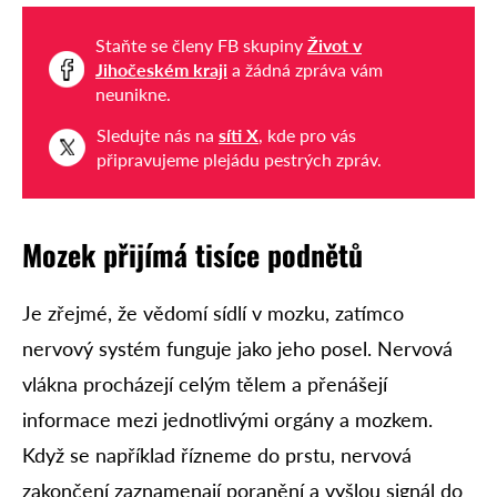
Staňte se členy FB skupiny
Život v
Jihočeském kraji
a žádná zpráva vám
neunikne.
Sledujte nás na
síti X
, kde pro vás
připravujeme plejádu pestrých zpráv.
Mozek přijímá tisíce podnětů
Je zřejmé, že vědomí sídlí v mozku, zatímco
nervový systém funguje jako jeho posel. Nervová
vlákna procházejí celým tělem a přenášejí
informace mezi jednotlivými orgány a mozkem.
Když se například řízneme do prstu, nervová
zakončení zaznamenají poranění a vyšlou signál do