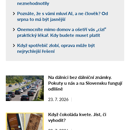
neznehodnotily
Poznáte, že s vámi mluví AI, a ne člověk? Od
srpna to má být jasnější
Onemocníte mimo domov a ošetří vás „cizí“
praktický lékař. Kdy budete muset platit
Když spotřebič zlobí, oprava může být
nejrychlejší řešení
Na dálnici bez dálniční známky.
Pokuty u nás a na Slovensku fungují
odlišně
23. 7. 2026
Když čokoláda kvete. Jíst, či
vyhodit?