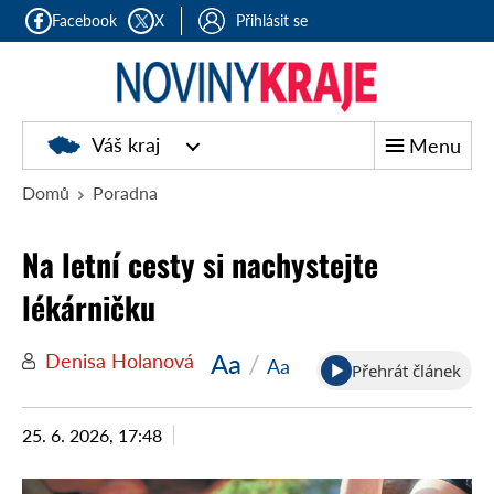
Facebook
X
Přihlásit se
Noviny
Váš kraj
Menu
kraje
Domů
Poradna
Na letní cesty si nachystejte
lékárničku
Aa
/
Denisa Holanová
Aa
Přehrát článek
25. 6. 2026, 17:48