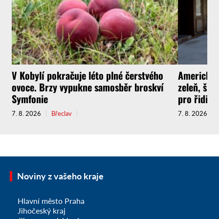
V Kobylí pokračuje léto plné čerstvého
Americká u
ovoce. Brzy vypukne samosběr broskví
zeleň, širš
Symfonie
pro řidiče
7. 8. 2026
Břeclav
7. 8. 2026
Noviny z vašeho kraje
Hlavní město Praha
Jihočeský kraj