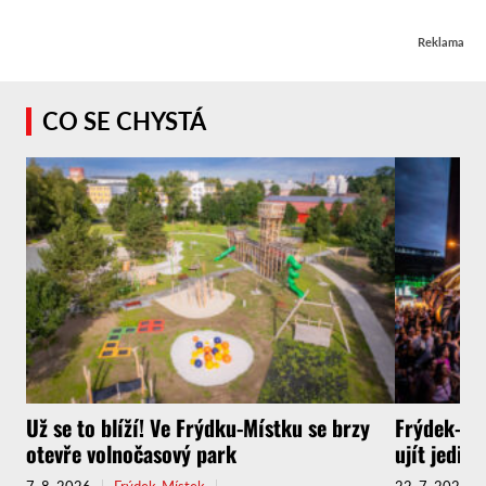
Reklama
CO SE CHYSTÁ
Už se to blíží! Ve Frýdku-Místku se brzy
Frýdek-Mís
otevře volnočasový park
ujít jedin
7. 8. 2026
Frýdek-Místek
22. 7. 2026