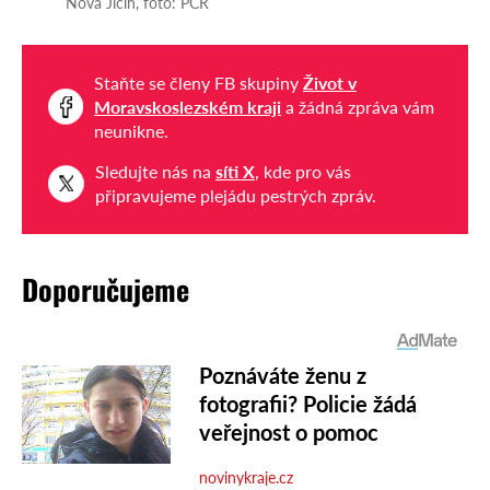
Nová Jičín, foto: PČR
Staňte se členy FB skupiny
Život v
Moravskoslezském kraji
a žádná zpráva vám
neunikne.
Sledujte nás na
síti X
, kde pro vás
připravujeme plejádu pestrých zpráv.
Doporučujeme