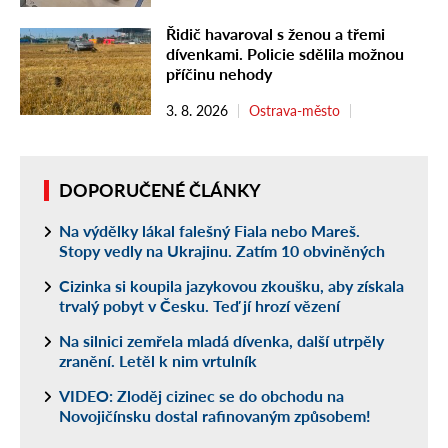
Řidič havaroval s ženou a třemi
dívenkami. Policie sdělila možnou
příčinu nehody
3. 8. 2026
Ostrava-město
DOPORUČENÉ ČLÁNKY
Na výdělky lákal falešný Fiala nebo Mareš.
Stopy vedly na Ukrajinu. Zatím 10 obviněných
Cizinka si koupila jazykovou zkoušku, aby získala
trvalý pobyt v Česku. Teď jí hrozí vězení
Na silnici zemřela mladá dívenka, další utrpěly
zranění. Letěl k nim vrtulník
VIDEO: Zloděj cizinec se do obchodu na
Novojičínsku dostal rafinovaným způsobem!