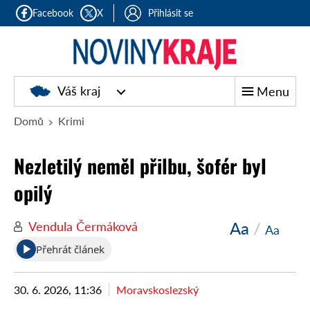
Facebook
X
Přihlásit se
Noviny
Váš kraj
Menu
kraje
Domů
Krimi
Nezletilý neměl přilbu, šofér byl
opilý
Aa
/
Vendula Čermáková
Aa
Přehrát článek
30. 6. 2026, 11:36
Moravskoslezský