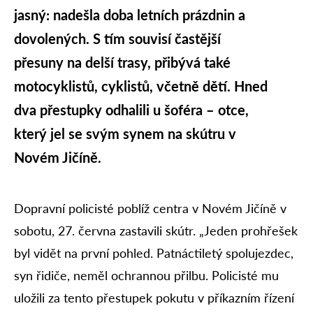
jasný: nadešla doba letních prázdnin a
dovolených. S tím souvisí častější
přesuny na delší trasy, přibývá také
motocyklistů, cyklistů, včetně dětí. Hned
dva přestupky odhalili u šoféra – otce,
který jel se svým synem na skútru v
Novém Jičíně.
Dopravní policisté poblíž centra v Novém Jičíně v
sobotu, 27. června zastavili skútr. „Jeden prohřešek
byl vidět na první pohled. Patnáctiletý spolujezdec,
syn řidiče, neměl ochrannou přilbu. Policisté mu
uložili za tento přestupek pokutu v příkazním řízení