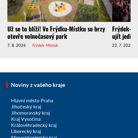
Už se to blíží! Ve Frýdku-Místku se brzy
Frýdek-Mís
otevře volnočasový park
ujít jedin
7. 8. 2026
Frýdek-Místek
22. 7. 2026
Noviny z vašeho kraje
Hlavní město Praha
Jihočeský kraj
Jihomoravský kraj
Kraj Vysočina
Královéhradecký kraj
Liberecký kraj
Moravskoslezský kraj