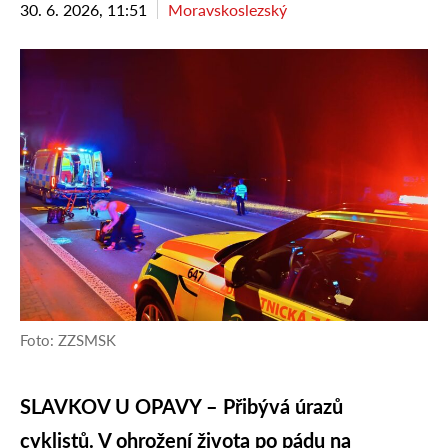
30. 6. 2026, 11:51
Moravskoslezský
Foto: ZZSMSK
SLAVKOV U OPAVY – Přibývá úrazů
cyklistů. V ohrožení života po pádu na