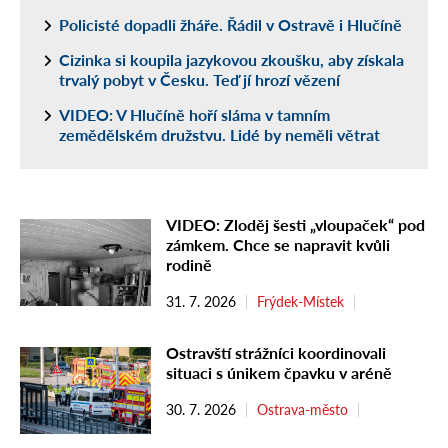
Policisté dopadli žháře. Řádil v Ostravě i Hlučíně
Cizinka si koupila jazykovou zkoušku, aby získala
trvalý pobyt v Česku. Teď jí hrozí vězení
VIDEO: V Hlučíně hoří sláma v tamním
zemědělském družstvu. Lidé by neměli větrat
VIDEO: Zloděj šesti „vloupaček“ pod
zámkem. Chce se napravit kvůli
rodině
31. 7. 2026
Frýdek-Místek
Ostravští strážníci koordinovali
situaci s únikem čpavku v aréně
30. 7. 2026
Ostrava-město