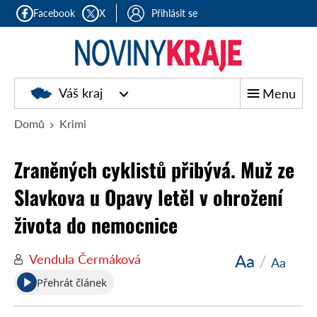
Facebook
X
Přihlásit se
Noviny
Váš kraj
Menu
kraje
Domů
Krimi
Zraněných cyklistů přibývá. Muž ze
Slavkova u Opavy letěl v ohrožení
života do nemocnice
Aa
/
Vendula Čermáková
Aa
Přehrát článek