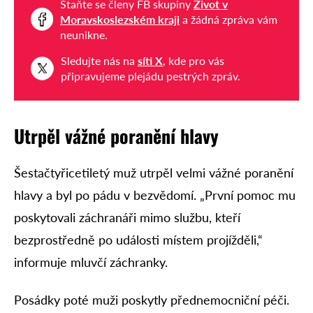
Staňte se členy FB skupiny
Život v
Moravskoslezském kraji
a žádná zpráva vám
neunikne.
Sledujte nás na
síti X
, kde pro vás
připravujeme plejádu pestrých zpráv.
Utrpěl vážné poranění hlavy
Šestačtyřicetiletý muž utrpěl velmi vážné poranění
hlavy a byl po pádu v bezvědomí. „První pomoc mu
poskytovali záchranáři mimo službu, kteří
bezprostředně po události místem projížděli,“
informuje mluvčí záchranky.
Posádky poté muži poskytly přednemocniční péči.