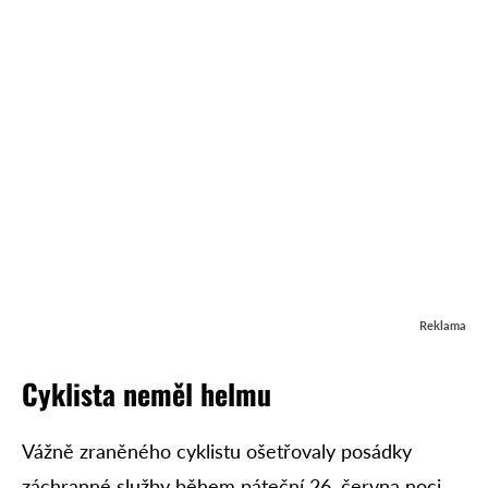
Reklama
Cyklista neměl helmu
Vážně zraněného cyklistu ošetřovaly posádky
záchranné služby během páteční 26. června noci.