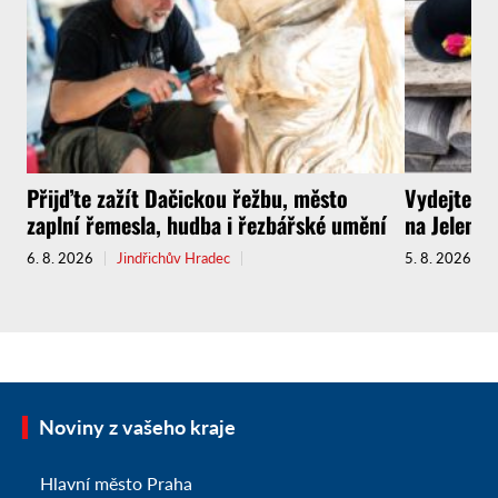
Přijďte zažít Dačickou řežbu, město
Vydejte s
zaplní řemesla, hudba i řezbářské umění
na Jelenov
6. 8. 2026
Jindřichův Hradec
5. 8. 2026
Noviny z vašeho kraje
Hlavní město Praha