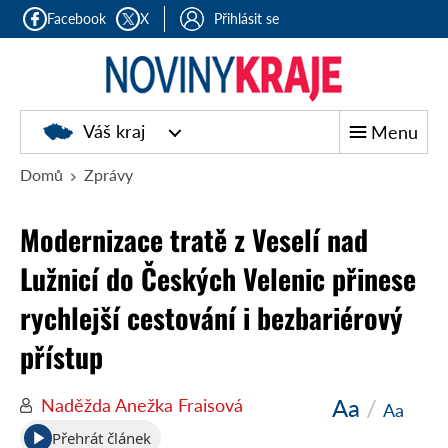
Facebook
X
Přihlásit se
Noviny
Váš kraj
Menu
kraje
Domů
Zprávy
Modernizace tratě z Veselí nad
Lužnicí do Českých Velenic přinese
rychlejší cestování i bezbariérový
přístup
Aa
/
Naděžda Anežka Fraisová
Aa
Přehrát článek