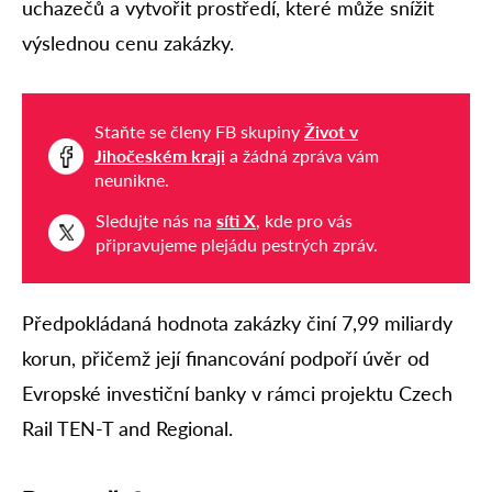
uchazečů a vytvořit prostředí, které může snížit
výslednou cenu zakázky.
Staňte se členy FB skupiny
Život v
Jihočeském kraji
a žádná zpráva vám
neunikne.
Sledujte nás na
síti X
, kde pro vás
připravujeme plejádu pestrých zpráv.
Předpokládaná hodnota zakázky činí 7,99 miliardy
korun, přičemž její financování podpoří úvěr od
Evropské investiční banky v rámci projektu Czech
Rail TEN-T and Regional.