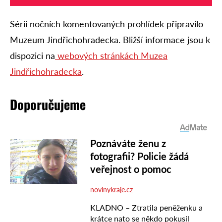
Sérii nočních komentovaných prohlídek připravilo
Muzeum Jindřichohradecka. Bližší informace jsou k
dispozici na
webových stránkách Muzea
Jindřichohradecka
.
Doporučujeme