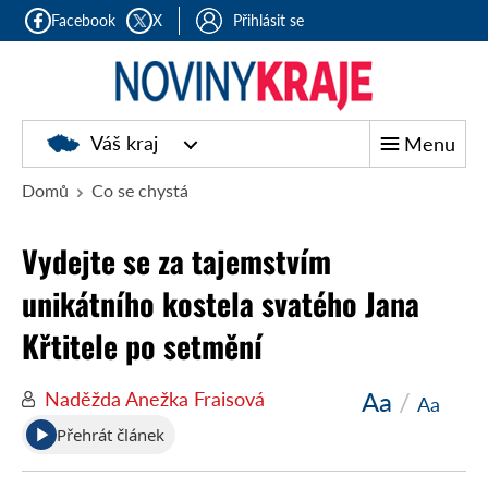
Facebook
X
Přihlásit se
Noviny
Váš kraj
Menu
kraje
Domů
Co se chystá
Vydejte se za tajemstvím
unikátního kostela svatého Jana
Křtitele po setmění
Aa
/
Naděžda Anežka Fraisová
Aa
Přehrát článek