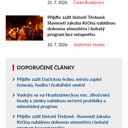
21. 7. 2026
České Budějovice
Přijďte zažít historii Třeboně.
Slavnosti Jakuba Krčína nabídnou
dobovou atmosféru i bohatý
program bez vstupného
10. 7. 2026
Jindřichův Hradec
DOPORUČENÉ ČLÁNKY
Přijďte zažít Dačickou řežbu, město zaplní
řemesla, hudba i řezbářské umění
Vydejte se na Hradozámeckou noc. Jihočeské
hrady a zámky nabídnou večerní prohlídky a
mimořádný program
Přijďte zažít historii Třeboně. Slavnosti Jakuba
Krčína nabídnou dobovou atmosféru i bohatý
program bez vstupného