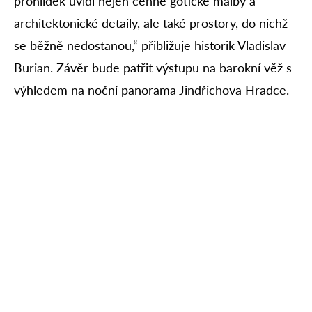
prohlídek uvidí nejen cenné gotické malby a
architektonické detaily, ale také prostory, do nichž
se běžně nedostanou,“ přibližuje historik Vladislav
Burian. Závěr bude patřit výstupu na barokní věž s
výhledem na noční panorama Jindřichova Hradce.