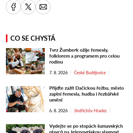
CO SE CHYSTÁ
Tvrz Žumberk ožije řemesly,
folklorem a programem pro celou
rodinu
7. 8. 2026
České Budějovice
Přijďte zažít Dačickou řežbu, město
zaplní řemesla, hudba i řezbářské
umění
6. 8. 2026
Jindřichův Hradec
Vydejte se po stopách šumavských
plavců na Jelenovršskou slavnost