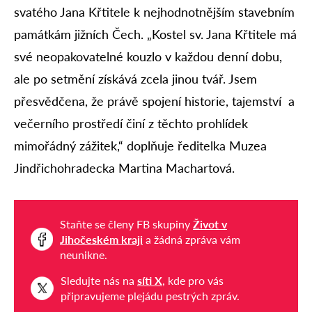
svatého Jana Křtitele k nejhodnotnějším stavebním
památkám jižních Čech. „Kostel sv. Jana Křtitele má
své neopakovatelné kouzlo v každou denní dobu,
ale po setmění získává zcela jinou tvář. Jsem
přesvědčena, že právě spojení historie, tajemství a
večerního prostředí činí z těchto prohlídek
mimořádný zážitek,“ doplňuje ředitelka Muzea
Jindřichohradecka Martina Machartová.
Staňte se členy FB skupiny
Život v
Jihočeském kraji
a žádná zpráva vám
neunikne.
Sledujte nás na
síti X
, kde pro vás
připravujeme plejádu pestrých zpráv.