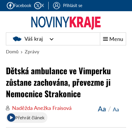
Facebook
X
Přihlásit se
Noviny
Váš kraj
Menu
kraje
Domů
Zprávy
Dětská ambulance ve Vimperku
zůstane zachována, převezme ji
Nemocnice Strakonice
Aa
/
Naděžda Anežka Fraisová
Aa
Přehrát článek