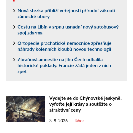
Nová stezka přiblíží veřejnosti přírodní zákoutí
zámecké obory
Cestu na Libín v srpnu usnadní nový autobusový
spoj zdarma
Ortopedie prachatické nemocnice zpřesňuje
náhrady kolenních kloubů novou technologií
Zbraňová amnestie na jihu Čech odhalila
historické poklady. Francie žádá jeden z nich
zpět
Vydejte se do Chýnovské jeskyně,
vyfoťte její krásy a soutěžte o
atraktivní ceny
3. 8. 2026
Tábor