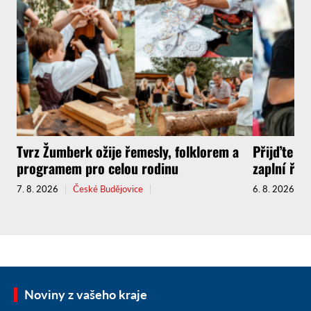
Tvrz Žumberk ožije řemesly, folklorem a
Přijďte za
programem pro celou rodinu
zaplní řem
7. 8. 2026
České Budějovice
6. 8. 2026
Noviny z vašeho kraje