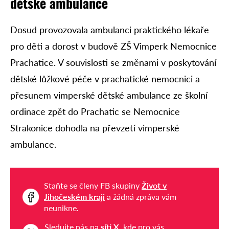
dětské ambulance
Dosud provozovala ambulanci praktického lékaře
pro děti a dorost v budově ZŠ Vimperk Nemocnice
Prachatice. V souvislosti se změnami v poskytování
dětské lůžkové péče v prachatické nemocnici a
přesunem vimperské dětské ambulance ze školní
ordinace zpět do Prachatic se Nemocnice
Strakonice dohodla na převzetí vimperské
ambulance.
Staňte se členy FB skupiny
Život v
Jihočeském kraji
a žádná zpráva vám
neunikne.
Sledujte nás na
síti X
, kde pro vás