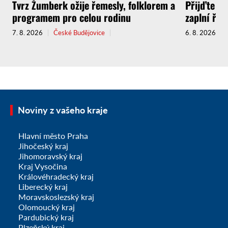
Tvrz Žumberk ožije řemesly, folklorem a
Přijďte za
programem pro celou rodinu
zaplní řem
7. 8. 2026
České Budějovice
6. 8. 2026
Noviny z vašeho kraje
Hlavní město Praha
Jihočeský kraj
Jihomoravský kraj
Kraj Vysočina
Královéhradecký kraj
Liberecký kraj
Moravskoslezský kraj
Olomoucký kraj
Pardubický kraj
Plzeňský kraj