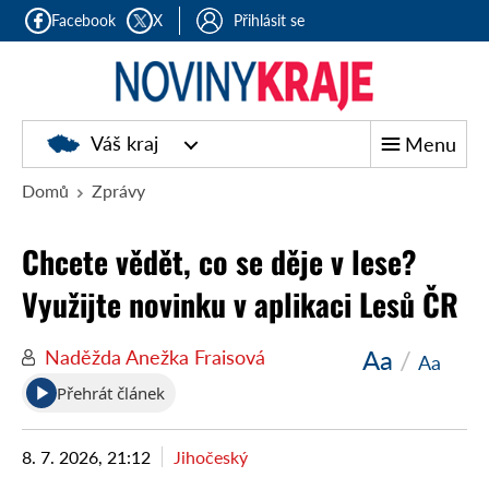
Facebook
X
Přihlásit se
Noviny
Váš kraj
Menu
kraje
Domů
Zprávy
Chcete vědět, co se děje v lese?
Využijte novinku v aplikaci Lesů ČR
Aa
/
Naděžda Anežka Fraisová
Aa
Přehrát článek
8. 7. 2026, 21:12
Jihočeský