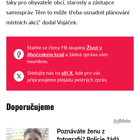
taky pro obyvatele obcí, starosty a zástupce
samospráv. Těm to může třeba usnadnit plánování
místních akcí,“ dodal Vojáček.
Staňte se členy FB skupiny
Život v
Jihočeském kraji
a žádná zpráva vám
neunikne.
Sledujte nás na
síti X
, kde pro vás
připravujeme plejádu pestrých zpráv.
Doporučujeme