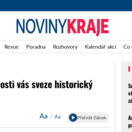
Noviny
Revue
Poradna
Rozhovory
Kalendář akcí
Co 
kraje
osti vás sveze historický
S
v
z
Aa
/
Aa
A
Přehrát článek
p