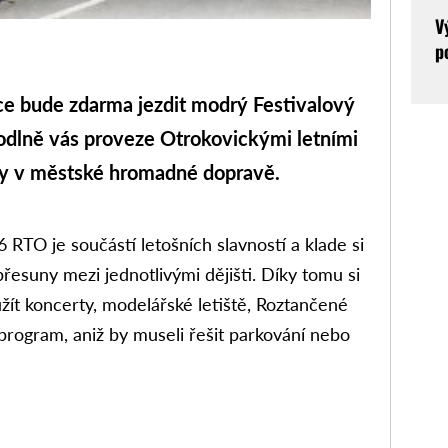
V
p
 bude zdarma jezdit modrý Festivalový
hodlně vás proveze Otrokovickými letními
avy v městské hromadné dopravě.
 RTO je součástí letošních slavností a klade si
řesuny mezi jednotlivými dějišti. Díky tomu si
t koncerty, modelářské letiště, Roztančené
 program, aniž by museli řešit parkování nebo