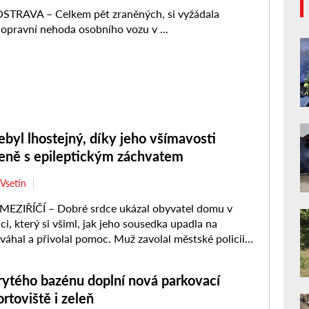
byl lhostejný, díky jeho všímavosti
eně s epileptickým záchvatem
Vsetín
EZIŘÍČÍ – Dobré srdce ukázal obyvatel domu v
ci, který si všiml, jak jeho sousedka upadla na
váhal a přivolal pomoc. Muž zavolal městské policii,
 ...
rytého bazénu doplní nová parkovací
ortoviště i zeleň