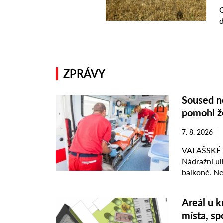
ZPRÁVY
Soused ne
pomohl ž
7. 8. 2026
VALAŠSKÉ M
Nádražní uli
balkoně. Ne
které popsal,
Areál u k
místa, sp