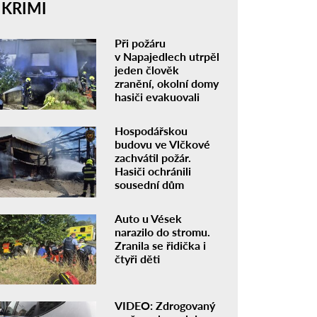
KRIMI
Při požáru
v Napajedlech utrpěl
jeden člověk
zranění, okolní domy
hasiči evakuovali
Hospodářskou
budovu ve Vlčkové
zachvátil požár.
Hasiči ochránili
sousední dům
Auto u Vések
narazilo do stromu.
Zranila se řidička i
čtyři děti
VIDEO: Zdrogovaný