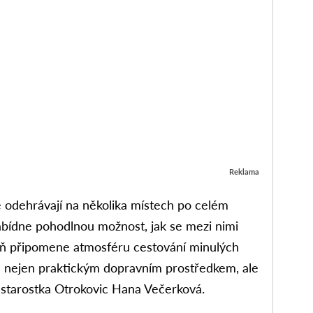
Reklama
se odehrávají na několika místech po celém
abídne pohodlnou možnost, jak se mezi nimi
eň připomene atmosféru cestování minulých
ne nejen praktickým dopravním prostředkem, ale
a starostka Otrokovic Hana Večerková.