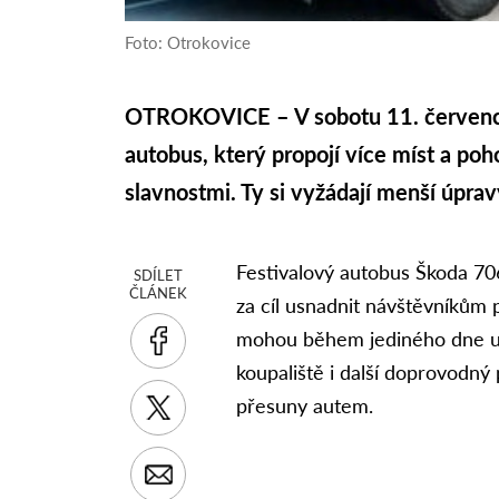
Foto: Otrokovice
OTROKOVICE – V sobotu 11. července
autobus, který propojí více míst a po
slavnostmi. Ty si vyžádají menší úpr
Festivalový autobus Škoda 706
SDÍLET
ČLÁNEK
za cíl usnadnit návštěvníkům p
mohou během jediného dne uží
koupaliště i další doprovodný
přesuny autem.