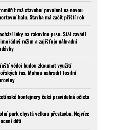
roměříž má stavební povolení na novou
portovní halu. Stavba má začít příští rok
ochází léky na rakovinu prsu. Stát zavádí
imořádný režim a zajišťuje náhradní
odávky
línští vědci budou zkoumat využití
ořských řas. Mohou nahradit fosilní
uroviny
setínské kontejnery čeká pravidelná očista
olní park chystá velkou přestavbu. Nejvíce
i ocení děti