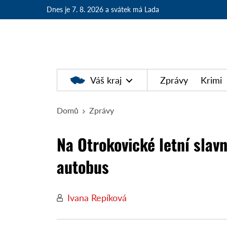
Dnes je 7. 8. 2026
a svátek má Lada
Váš kraj
Zprávy
Krimi
Domů
Zprávy
Na Otrokovické letní slavn
autobus
Ivana Repíková