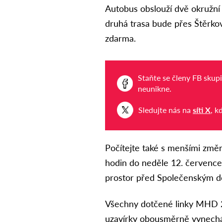
Autobus obslouží dvě okružní 
druhá trasa bude přes Štěrkov
zdarma.
Staňte se členy FB skup
neunikne.
Sledujte nás na
síti X
, k
Počítejte také s menšími zm
hodin do neděle 12. července
prostor před Společenským 
Všechny dotčené linky MHD 2,
uzavírky obousměrně vynechá