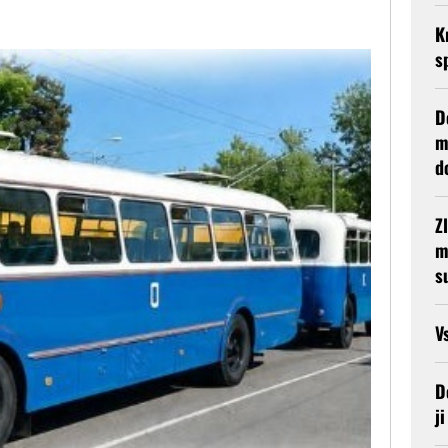
K
s
D
m
d
Z
m
s
V
D
j