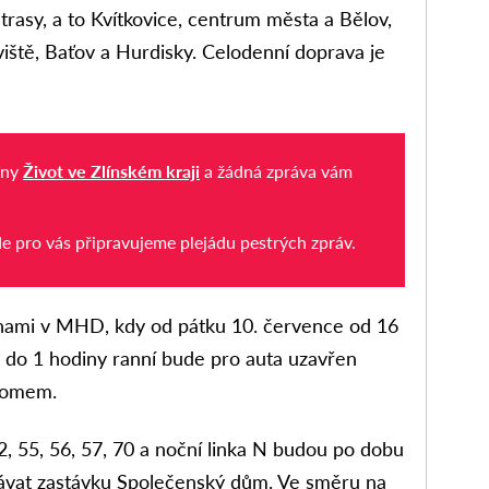
trasy, a to Kvítkovice, centrum města a Bělov,
iště, Baťov a Hurdisky. Celodenní doprava je
iny
Život ve Zlínském kraji
a žádná zpráva vám
de pro vás připravujeme plejádu pestrých zpráv.
ěnami v MHD, kdy od pátku 10. července od 16
 do 1 hodiny ranní bude pro auta uzavřen
domem.
 55, 56, 57, 70 a noční linka N budou po dobu
vat zastávku Společenský dům. Ve směru na