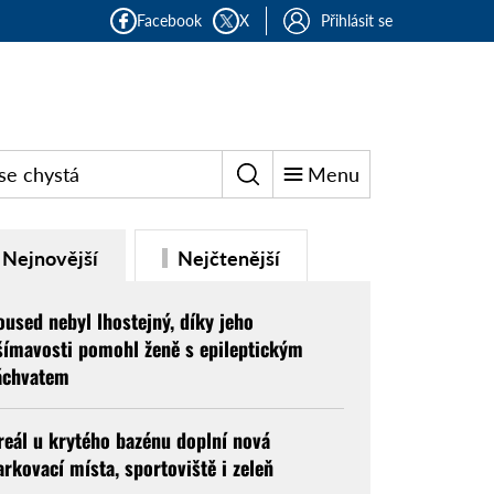
Facebook
X
Přihlásit se
se chystá
Menu
Nejnovější
Nejčtenější
oused nebyl lhostejný, díky jeho
šímavosti pomohl ženě s epileptickým
áchvatem
reál u krytého bazénu doplní nová
arkovací místa, sportoviště i zeleň