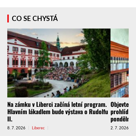
CO SE CHYSTÁ
Na zámku v Liberci začíná letní program.
Objevte l
Hlavním lákadlem bude výstava o Rudolfu
prohlídkov
II.
pondělní p
8. 7. 2026
Liberec
2. 7. 2026