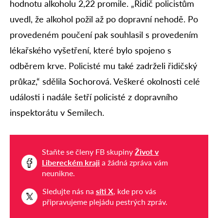
hodnotu alkoholu 2,22 promile. „Řidič policistům
uvedl, že alkohol požil až po dopravní nehodě. Po
provedeném poučení pak souhlasil s provedením
lékařského vyšetření, které bylo spojeno s
odběrem krve. Policisté mu také zadrželi řidičský
průkaz,“ sdělila Sochorová. Veškeré okolnosti celé
události i nadále šetří policisté z dopravního
inspektorátu v Semilech.
Staňte se členy FB skupiny
Život v
Libereckém kraji
a žádná zpráva vám
neunikne.
Sledujte nás na
síti X
, kde pro vás
připravujeme plejádu pestrých zpráv.