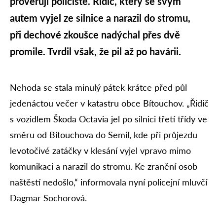
prověřují policisté. Řidič, který se svým
autem vyjel ze silnice a narazil do stromu,
při dechové zkoušce nadýchal přes dvě
promile. Tvrdil však, že pil až po havárii.
Nehoda se stala minulý pátek krátce před půl
jedenáctou večer v katastru obce Bítouchov. „Řidič
s vozidlem Škoda Octavia jel po silnici třetí třídy ve
směru od Bítouchova do Semil, kde při průjezdu
levotočivé zatáčky v klesání vyjel vpravo mimo
komunikaci a narazil do stromu. Ke zranění osob
naštěstí nedošlo,“ informovala nyní policejní mluvčí
Dagmar Sochorová.