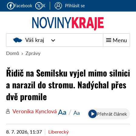
Facebook
X
Přihlásit se
Noviny
Váš kraj
Menu
kraje
Domů
Zprávy
Řidič na Semilsku vyjel mimo silnici
a narazil do stromu. Nadýchal přes
dvě promile
Aa
/
Veronika Kynclová
Aa
Přehrát článek
8. 7. 2026, 11:37
Liberecký