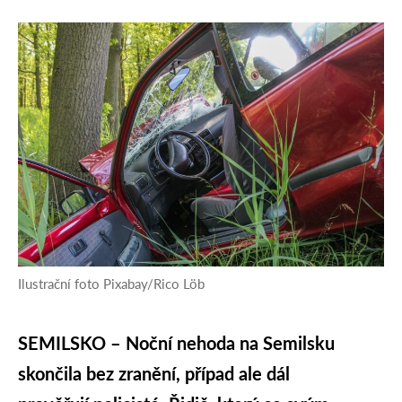
Ilustrační foto Pixabay/Rico Löb
SEMILSKO – Noční nehoda na Semilsku
skončila bez zranění, případ ale dál