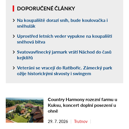
DOPORUČENÉ ČLÁNKY
Na koupaliště dorazí sníh, bude koulovačka i
sněhulák
Uprostřed letních veder vypukne na koupališti
sněhová bitva
Svatovavřinecký jarmark vrátí Náchod do časů
kejklířů
Veteráni se vracejí do Ratibořic. Zámecký park
ožije historickými skvosty i swingem
Country Harmony rozezní farmu u
Kuksu, koncert doplní posezení u
ohně
29. 7. 2026
Trutnov