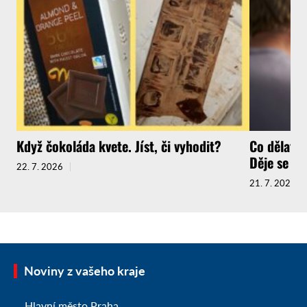
Když čokoláda kvete. Jíst, či vyhodit?
Co dělat, 
Děje se to 
22. 7. 2026
21. 7. 2026
Noviny z vašeho kraje
Hlavní město Praha