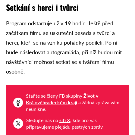
Setkání s herci i tvůrci
Program odstartuje už v 19 hodin. Ještě před
začátkem filmu se uskuteční beseda s tvůrci a
herci, kteří se na vzniku pohádky podíleli. Po ní
bude následovat autogramiáda, při níž budou mít
návštěvníci možnost setkat se s tvářemi filmu
osobně.
Staňte se členy FB skupiny
Život v
Královéhradeckém kraji
a žádná zpráva vám
neunikne.
Sledujte nás na
síti X
, kde pro vás
připravujeme plejádu pestrých zpráv.