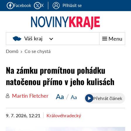
Facebook
X
Přihlásit se
Noviny
Váš kraj
Menu
kraje
Domů
Co se chystá
Na zámku promítnou pohádku
natočenou přímo v jeho kulisách
Aa
/
Martin Fletcher
Aa
Přehrát článek
9. 7. 2026, 12:21
Královéhradecký