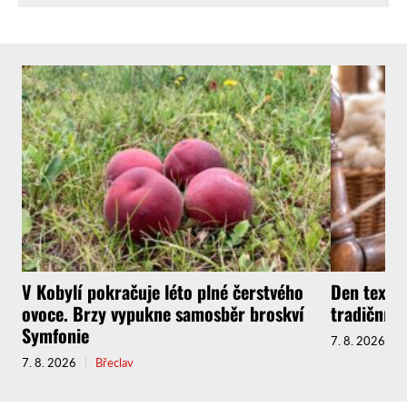
V Kobylí pokračuje léto plné čerstvého
Den texti
ovoce. Brzy vypukne samosběr broskví
tradičních
Symfonie
7. 8. 2026
7. 8. 2026
Břeclav