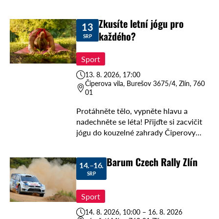
odehraje vesmírná pecka! Hvězdárna
Zlín vás zve na …
Zkusíte letní jógu pro
13
každého?
SRP
Sport
13. 8. 2026, 17:00
Čiperova vila, Burešov 3675/4, Zlín, 760
01
Protáhněte tělo, vypněte hlavu a
nadechněte se léta! Přijďte si zacvičit
jógu do kouzelné zahrady Čiperovy
vily, kde vás zkušená lektorka provede
příjemnou lekcí plnou pohody, klidu a
Barum Czech Rally Zlín
dobré energie. …
14.–16.
SRP
Sport
14. 8. 2026, 10:00 – 16. 8. 2026