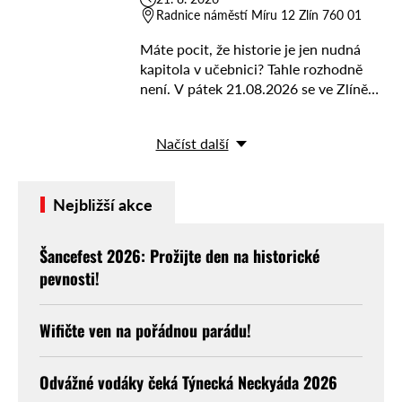
Radnice náměstí Míru 12 Zlín 760 01
Máte pocit, že historie je jen nudná
kapitola v učebnici? Tahle rozhodně
není. V pátek 21.08.2026 se ve Zlíně
koná významná akce „Připomeňte si
58. výročí Dne památky obětí invaze …
Načíst další
Nejbližší akce
Šancefest 2026: Prožijte den na historické
pevnosti!
Wifičte ven na pořádnou parádu!
Odvážné vodáky čeká Týnecká Neckyáda 2026