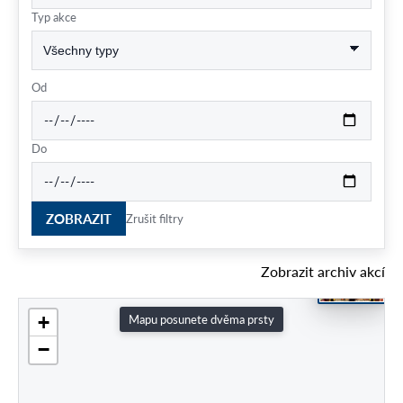
Typ akce
Od
Do
ZOBRAZIT
Zrušit filtry
Zobrazit archiv akcí
+
Mapu posunete dvěma prsty
−