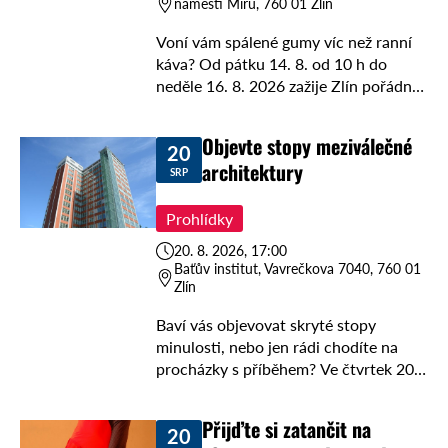
náměstí Míru, 760 01 Zlín
Voní vám spálené gumy víc než ranní
káva? Od pátku 14. 8. od 10 h do
neděle 16. 8. 2026 zažije Zlín pořádný
hukot! Legendární motosportová akce
„Barum Czech Rally …
Objevte stopy meziválečné
20
architektury
SRP
Prohlídky
20. 8. 2026, 17:00
Baťův institut, Vavrečkova 7040, 760 01
Zlín
Baví vás objevovat skryté stopy
minulosti, nebo jen rádi chodíte na
procházky s příběhem? Ve čtvrtek 20.
8. 2026 v 17 h odstartuje v Baťově
institutu ve Zlíně parádní
Přijďte si zatančit na
20
komentovaná …