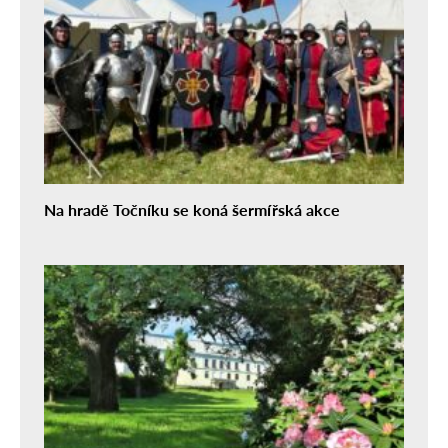
Na hradě Točníku se koná šermířská akce