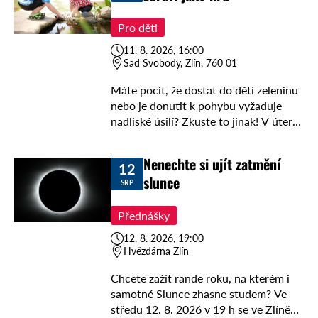
Pro děti
11. 8. 2026, 16:00
Sad Svobody, Zlín, 760 01
Máte pocit, že dostat do dětí zeleninu
nebo je donutit k pohybu vyžaduje
nadliské úsilí? Zkuste to jinak! V úterý
11.8.2026 v 16 h vypukne ve Zlíně v
Sadu Svobody …
Nenechte si ujít zatmění
12
slunce
SRP
Přednášky
12. 8. 2026, 19:00
Hvězdárna Zlín
Chcete zažít rande roku, na kterém i
samotné Slunce zhasne studem? Ve
středu 12. 8. 2026 v 19 h se ve Zlíně