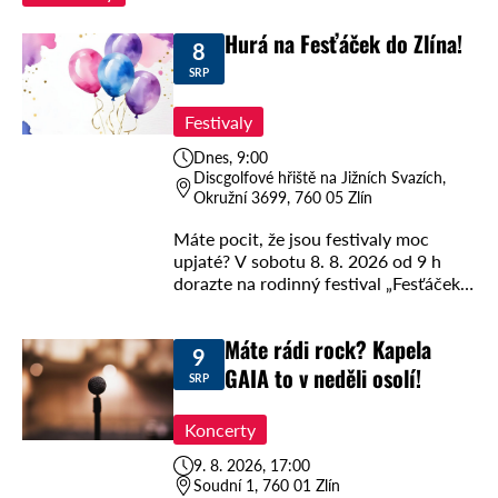
Hurá na Fesťáček do Zlína!
8
SRP
Festivaly
Dnes, 9:00
Discgolfové hřiště na Jižních Svazích,
Okružní 3699, 760 05 Zlín
Máte pocit, že jsou festivaly moc
upjaté? V sobotu 8. 8. 2026 od 9 h
dorazte na rodinný festival „Fesťáček
Zlín 2026“, který si na nic nehraje!
Akce je jako …
Máte rádi rock? Kapela
9
GAIA to v neděli osolí!
SRP
Koncerty
9. 8. 2026, 17:00
Soudní 1, 760 01 Zlín