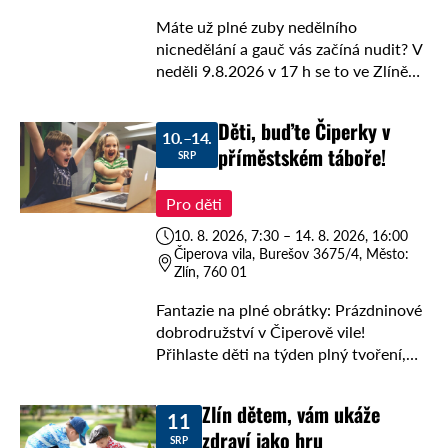
Máte už plné zuby nedělního
nicnedělání a gauč vás začíná nudit? V
neděli 9.8.2026 v 17 h se to ve Zlíně
parádně rozjede! Sad Svobody hned
vedle zámku ožije skvělou …
Děti, buďte Čiperky v
10.–14.
příměstském táboře!
SRP
Pro děti
10. 8. 2026, 7:30 – 14. 8. 2026, 16:00
Čiperova vila, Burešov 3675/4, Město:
Zlín, 760 01
Fantazie na plné obrátky: Prázdninové
dobrodružství v Čiperově vile!
Přihlaste děti na týden plný tvoření,
her, experimentů a nápadů, kde se z
keramické hlíny, papíru i stavebnic rodí
Zlín dětem, vám ukáže
11
opravdová kouzla. …
zdraví jako hru
SRP