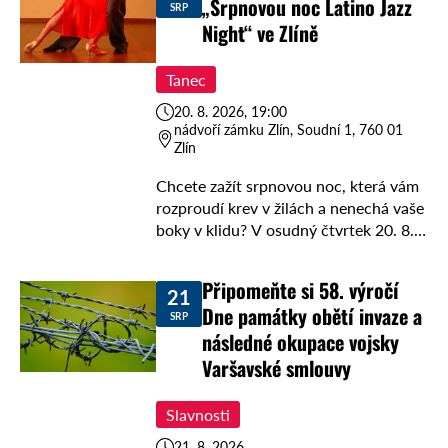
„Srpnovou noc Latino Jazz
SRP
Night“ ve Zlíně
Tanec
20. 8. 2026, 19:00
nádvoří zámku Zlín, Soudní 1, 760 01
Zlín
Chcete zažít srpnovou noc, která vám
rozproudí krev v žilách a nenechá vaše
boky v klidu? V osudný čtvrtek 20. 8.
2026 v 19 hodin se nádvoří zámku Zlín
promění …
Připomeňte si 58. výročí
21
Dne památky obětí invaze a
SRP
následné okupace vojsky
Varšavské smlouvy
Slavnosti
21. 8. 2026