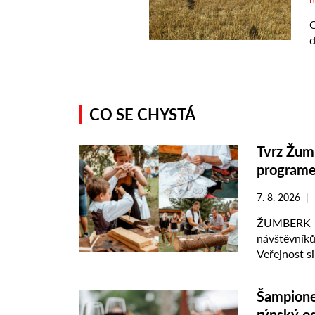
CO SE CHYSTÁ
Tvrz Žumb
programe
7. 8. 2026
ŽUMBERK – T
návštěvníků
Veřejnost s
práce, vysto
Šampione
rýnský o