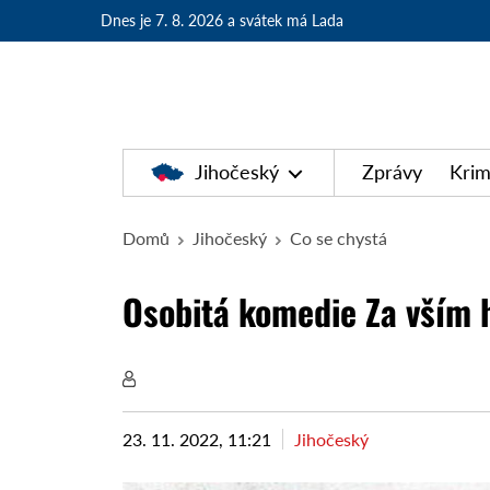
Dnes je 7. 8. 2026
a svátek má Lada
Jihočeský
Zprávy
Krim
Domů
Jihočeský
Co se chystá
Osobitá komedie Za vším 
23. 11. 2022, 11:21
Jihočeský