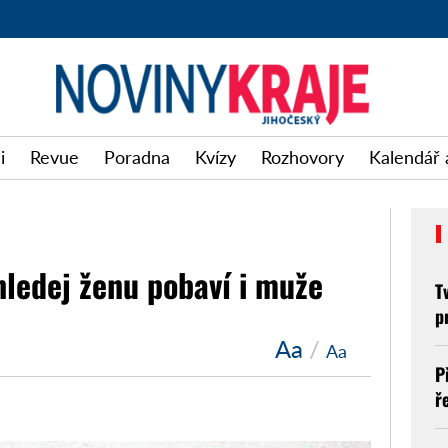
i
Revue
Poradna
Kvízy
Rozhovory
Kalendář 
hledej ženu pobaví i muže
T
p
Aa
/
Aa
P
ř