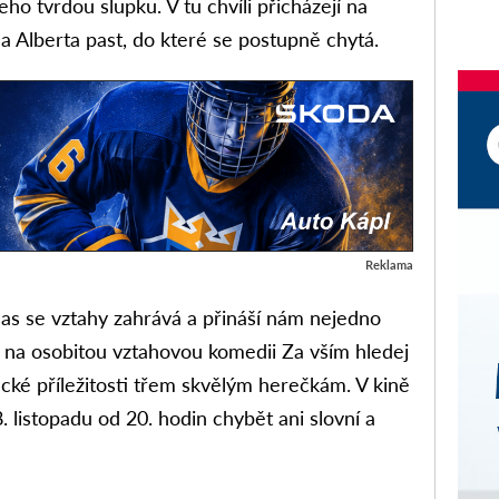
ho tvrdou slupku. V tu chvíli přicházejí na
 Alberta past, do které se postupně chytá.
Reklama
bčas se vztahy zahrává a přináší nám nejedno
t na osobitou vztahovou komedii Za vším hledej
ecké příležitosti třem skvělým herečkám. V kině
 listopadu od 20. hodin chybět ani slovní a