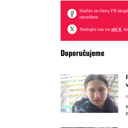
Staňte se členy FB skup
neunikne.
Sledujte nás na
síti X
, k
Doporučujeme