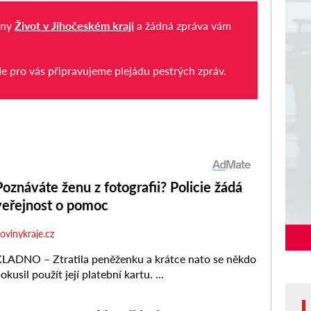
iny
Život v Jihočeském kraji
a žádná zpráva vám
de pro vás připravujeme plejádu pestrých zpráv.