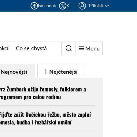
Facebook
X
Přihlásit se
akcí
Co se chystá
Menu
Nejnovější
Nejčtenější
vrz Žumberk ožije řemesly, folklorem a
rogramem pro celou rodinu
řijďte zažít Dačickou řežbu, město zaplní
emesla, hudba i řezbářské umění