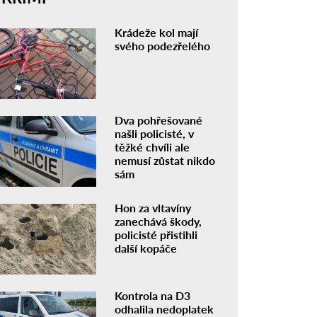
Krádeže kol mají
svého podezřelého
Dva pohřešované
našli policisté, v
těžké chvíli ale
nemusí zůstat nikdo
sám
Hon za vltavíny
zanechává škody,
policisté přistihli
další kopáče
Kontrola na D3
odhalila nedoplatek