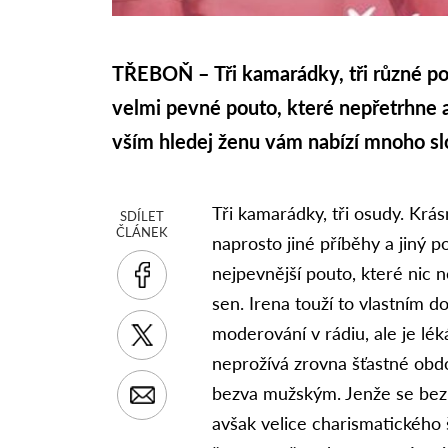
TŘEBOŇ – Tři kamarádky, tři různé poh
velmi pevné pouto, které nepřetrhne
vším hledej ženu vám nabízí mnoho sl
Tři kamarádky, tři osudy. Krás
SDÍLET
ČLÁNEK
naprosto jiné příběhy a jiný p
nejpevnější pouto, které nic
sen. Irena touží to vlastním 
moderování v rádiu, ale je léká
neprožívá zrovna šťastné obdo
bezva mužským. Jenže se bezhl
avšak velice charismatického 