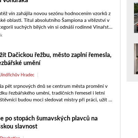
těž vín zahájila novou sezónu hodnocením vzorků z
ké oblasti. Titul absolutního Šampiona a vítězství v
tegorii suchých bílých vín si odnáší rodinné Vinařství
ělníka ...
ek
ažít Dačickou řežbu, město zaplní řemesla,
řezbářské umění
Jindřichův Hradec
a pět srpnových dnů se centrum města promění v
ídku řezbářského umění, tradičních řemesel i letní
těvníci budou moci sledovat mistry při práci, užít si
se po stopách šumavských plavců na
šskou slavnost