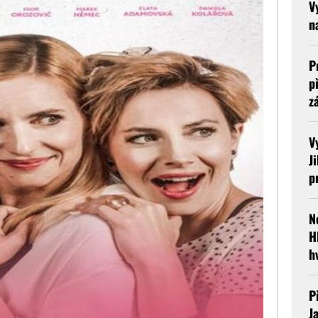
V
n
P
p
z
V
J
p
N
H
h
P
J