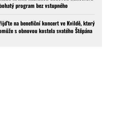
 bohatý program bez vstupného
řijďte na benefiční koncert ve Kvildě, který
omůže s obnovou kostela svatého Štěpána