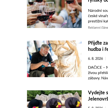
Národní sou
české vinařs
prestižní ka
Vondrák z M
Reklamní člán
Přijďte z
hudba i 
6. 8. 2026
DAČICE – N
živou přehl
zábavy. Návš
hudební ...
Vydejte 
Jelenovr