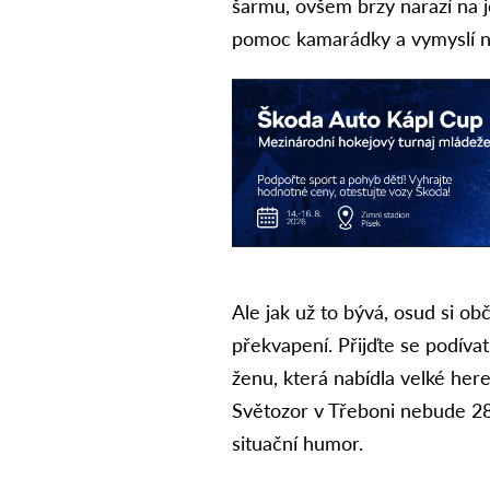
šarmu, ovšem brzy narazí na je
pomoc kamarádky a vymyslí na
Ale jak už to bývá, osud si o
překvapení. Přijďte se podíva
ženu, která nabídla velké her
Světozor v Třeboni nebude 28.
situační humor.