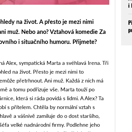
i
ledy na život. A přesto je mezi nimi
P
p
 ani muž. Nebo ano? Vztahová komedie Za
ovního i situačního humoru. Přijmete?
ná Alex, sympatická Marta a svéhlavá Irena. Tři
ohled na život. Přesto je mezi nimi to
 nemůže přetrhnout. Ani muž. Každá z nich má
domě a tomu podřizuje vše. Marta touží po
rnice, která si ráda povídá s lidmi. A Alex? Ta
bí s přítelem. Chtěla by normální vztah s
avě a vášnivě zamiluje do o dost staršího,
šéfa velké nadnárodní firmy. Podlehne jeho