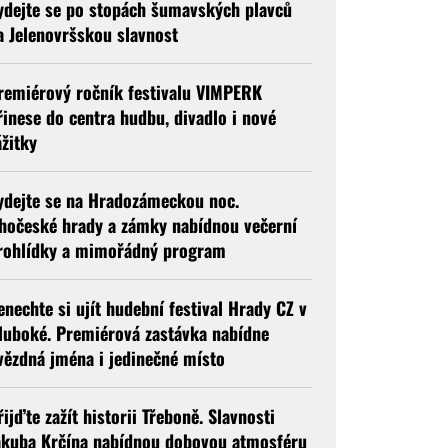
ydejte se po stopách šumavských plavců
a Jelenovršskou slavnost
remiérový ročník festivalu VIMPERK
řinese do centra hudbu, divadlo i nové
ážitky
ydejte se na Hradozámeckou noc.
ihočeské hrady a zámky nabídnou večerní
rohlídky a mimořádný program
enechte si ujít hudební festival Hrady CZ v
luboké. Premiérová zastávka nabídne
vězdná jména i jedinečné místo
řijďte zažít historii Třeboně. Slavnosti
akuba Krčína nabídnou dobovou atmosféru