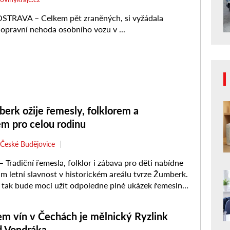
erk ožije řemesly, folklorem a
m pro celou rodinu
České Budějovice
radiční řemesla, folklor i zábava pro děti nabídne
m letní slavnost v historickém areálu tvrze Žumberk.
i tak bude moci užít odpoledne plné ukázek řemeslné
upení, ...
m vín v Čechách je mělnický Ryzlink
d Vondráka