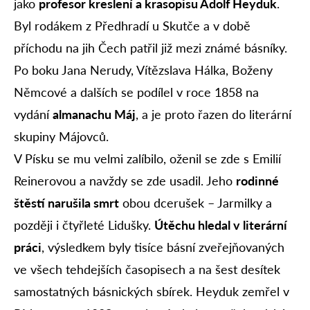
jako
profesor kreslení a krasopisu Adolf Heyduk
.
Byl rodákem z Předhradí u Skutče a v době
příchodu na jih Čech patřil již mezi známé básníky.
Po boku Jana Nerudy, Vítězslava Hálka, Boženy
Němcové a dalších se podílel v roce 1858 na
vydání
almanachu Máj
, a je proto řazen do literární
skupiny Májovců.
V Písku se mu velmi zalíbilo, oženil se zde s Emilií
Reinerovou a navždy se zde usadil. Jeho
rodinné
štěstí narušila smrt
obou dcerušek – Jarmilky a
později i čtyřleté Lidušky.
Útěchu hledal v literární
práci
, výsledkem byly tisíce básní zveřejňovaných
ve všech tehdejších časopisech a na šest desítek
samostatných básnických sbírek. Heyduk zemřel v