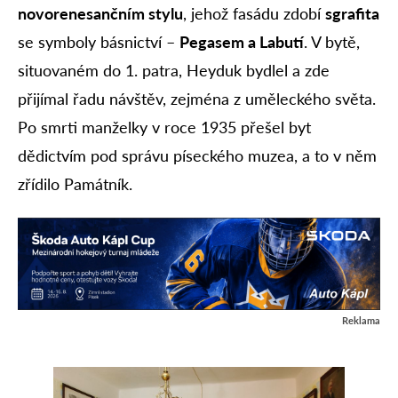
novorenesančním stylu
, jehož fasádu zdobí
sgrafita
se symboly básnictví –
Pegasem a Labutí
. V bytě,
situovaném do 1. patra, Heyduk bydlel a zde
přijímal řadu návštěv, zejména z uměleckého světa.
Po smrti manželky v roce 1935 přešel byt
dědictvím pod správu píseckého muzea, a to v něm
zřídilo Památník.
Reklama