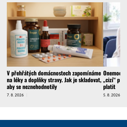
V přehřátých domácnostech zapomínáme
Onemocnít
na léky a doplňky stravy. Jak je skladovat,
„cizí“ pra
aby se neznehodnotily
platit
7. 8. 2026
5. 8. 2026