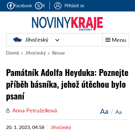
Facebook
X
Přihlásit se
Jihočeský
Menu
Domů
Jihočeský
Revue
Památník Adolfa Heyduka: Poznejte
příběh básníka, jehož útěchou bylo
psaní
Aa
/
Anna Petruželková
Aa
20. 1. 2023, 04:58
Jihočeský