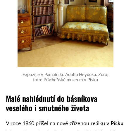
Expozice v Památníku Adolfa Heyduka. Zdroj
foto: Prácheňské muzeum v Písku
Malé nahlédnutí do básníkova
veselého i smutného života
V roce 1860 přišel na nově zřízenou reálku v
Písku