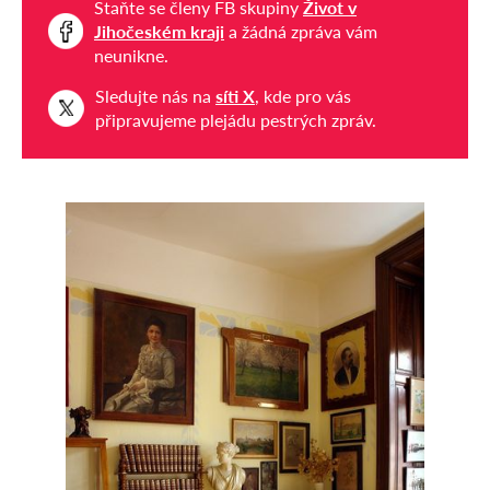
Staňte se členy FB skupiny
Život v
Jihočeském kraji
a žádná zpráva vám
neunikne.
Sledujte nás na
síti X
, kde pro vás
připravujeme plejádu pestrých zpráv.