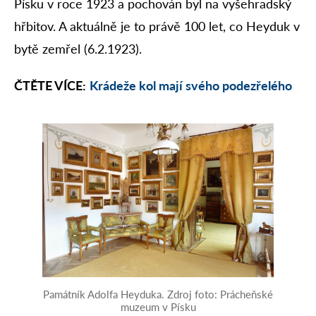
Písku v roce 1923 a pochován byl na vyšehradský
hřbitov. A aktuálně je to právě 100 let, co Heyduk v
bytě zemřel (6.2.1923).
ČTĚTE VÍCE:
Krádeže kol mají svého podezřelého
Památník Adolfa Heyduka. Zdroj foto: Prácheňské
muzeum v Písku