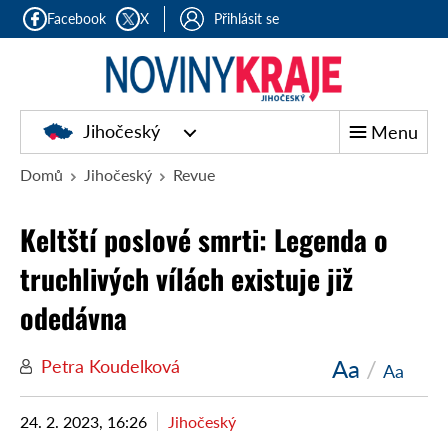
Facebook
X
Přihlásit se
Jihočeský
Menu
Domů
Jihočeský
Revue
Keltští poslové smrti: Legenda o
truchlivých vílách existuje již
odedávna
Aa
/
Petra Koudelková
Aa
24. 2. 2023, 16:26
Jihočeský