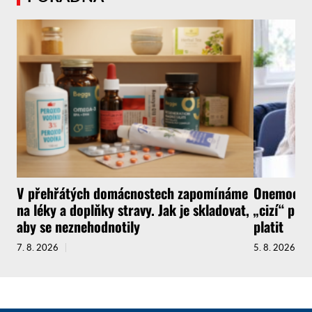
V přehřátých domácnostech zapomínáme
Onemocnít
na léky a doplňky stravy. Jak je skladovat,
„cizí“ pra
aby se neznehodnotily
platit
7. 8. 2026
5. 8. 2026