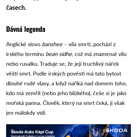
časech.
Dávná legenda
Anglické slovo
banshee
– víla smrti, pochází z
irského termínu
bean sidhe
, což má znamenat vílu
nebo rusalku. Traduje se, že její truchlivý nářek
věští smrt. Podle irských pověstí má tato bytost
dlouhé rudé vlasy, a když naříká nad domem toho,
kdo má zemřít (nebo jeho blízkého), češe si je jako
mořská panna. Člověk, který na smrt čeká, ji však
jen málokdy vidí.