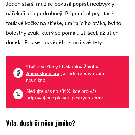
Jeden starší muž se pokusil popsat neobvyklý
nářek či křik podrobněji. Připomínal prý staré
toulavé kočky na střeše, umírajícího ptáka, byl to
bolestný zvuk, který se pomalu ztrácel, až utichl
docela. Pak se dozvěděl o smrti své tety.
Staňte se členy FB skupiny
Život v
Jihočeském kraji
a žádná zpráva vám
neunikne.
Sledujte nás na
síti X
, kde pro vás
připravujeme plejádu pestrých zpráv.
Víla, duch či něco jiného?