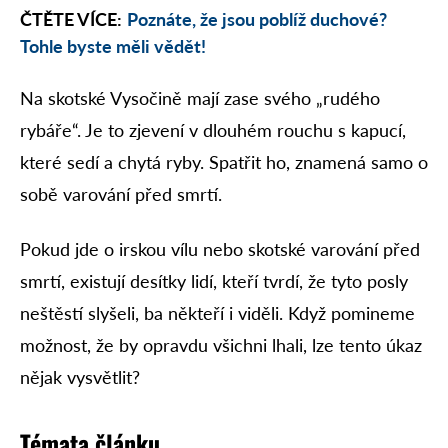
ČTĚTE VÍCE:
Poznáte, že jsou poblíž duchové?
Tohle byste měli vědět!
Na skotské Vysočině mají zase svého „rudého
rybáře“. Je to zjevení v dlouhém rouchu s kapucí,
které sedí a chytá ryby. Spatřit ho, znamená samo o
sobě varování před smrtí.
Pokud jde o irskou vílu nebo skotské varování před
smrtí, existují desítky lidí, kteří tvrdí, že tyto posly
neštěstí slyšeli, ba někteří i viděli. Když pomineme
možnost, že by opravdu všichni lhali, lze tento úkaz
nějak vysvětlit?
Témata článku