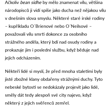
Ačkoliv
bean sidhe
by mělo znamenat vílu, většina
národopisců ji vidí spíše jako ducha než nějakou vílu
v dnešním slova smyslu. Některé staré irské rodiny
– kupříkladu O´Brienové nebo O´Neilsové –
považovali vílu smrti dokonce za osobního
strážného anděla, který bdí nad osudy rodiny a
prokazuje jim i poslední službu, když běduje nad
jejich odcházením.
Někteří lidé si myslí, že před mnoha staletími byly
jisté zbožné klany obdařeny strážnými duchy. Tyto
nebeské bytosti se nedokázaly projevit jako lidé,
směly dát tedy alespoň své city najevo, když
některý z jejich svěřenců zemřel.