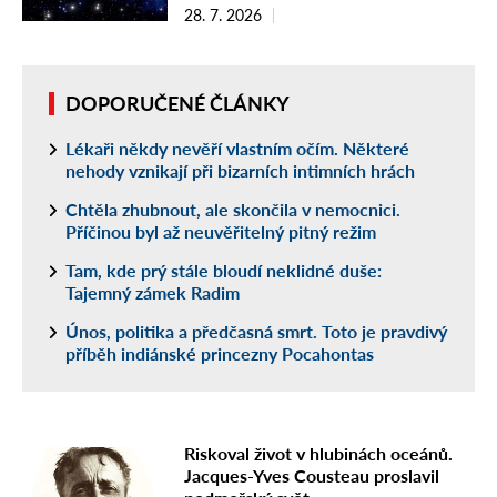
28. 7. 2026
DOPORUČENÉ ČLÁNKY
Lékaři někdy nevěří vlastním očím. Některé
nehody vznikají při bizarních intimních hrách
Chtěla zhubnout, ale skončila v nemocnici.
Příčinou byl až neuvěřitelný pitný režim
Tam, kde prý stále bloudí neklidné duše:
Tajemný zámek Radim
Únos, politika a předčasná smrt. Toto je pravdivý
příběh indiánské princezny Pocahontas
Riskoval život v hlubinách oceánů.
Jacques-Yves Cousteau proslavil