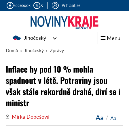
Facebook
X
Přihlásit se
Jihočeský
Menu
Domů
Jihočeský
Zprávy
Inflace by pod 10 % mohla
spadnout v létě. Potraviny jsou
však stále rekordně drahé, diví se i
ministr
Aa
/
Mirka Dobešová
Aa