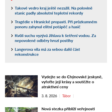
Takové vedro kraj ještě nezažil. Na polovině
stanic padly absolutní teplotní rekordy
Tragédie v Hranické propasti. Při průzkumném
ponoru zahynul elitní potápěč a hasič
Kvůli suchu vyzývá Jihlava k šetření vodou. Za
nepovolené odběry hrozí postihy
Langerova vila má za sebou další část
rekonstrukce
Vydejte se do Chýnovské jeskyně,
vyfoťte její krásy a soutěžte o
atraktivní ceny
3. 8. 2026
Tábor
Nová stezka přiblíží veřejnosti