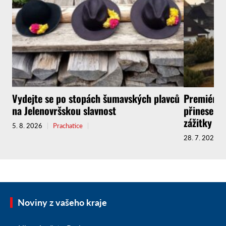
Vydejte se po stopách šumavských plavců
Premiérov
na Jelenovršskou slavnost
přinese do
zážitky
5. 8. 2026
Prachatice
28. 7. 2026
Noviny z vašeho kraje