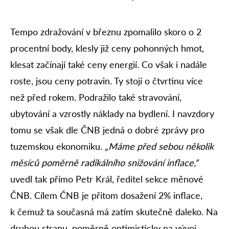
Tempo zdražování v březnu zpomalilo skoro o 2
procentní body, klesly již ceny pohonných hmot,
klesat začínají také ceny energií. Co však i nadále
roste, jsou ceny potravin. Ty stojí o čtvrtinu více
než před rokem. Podražilo také stravování,
ubytování a vzrostly náklady na bydlení. I navzdory
tomu se však dle ČNB jedná o dobré zprávy pro
tuzemskou ekonomiku.
„Máme před sebou několik
měsíců poměrně radikálního snižování inflace,“
uvedl tak přímo Petr Král, ředitel sekce měnové
ČNB. Cílem ČNB je přitom dosažení 2% inflace,
k čemuž ta současná má zatím skutečně daleko. Na
druhou stranu, poměrně optimisticky na vývoj