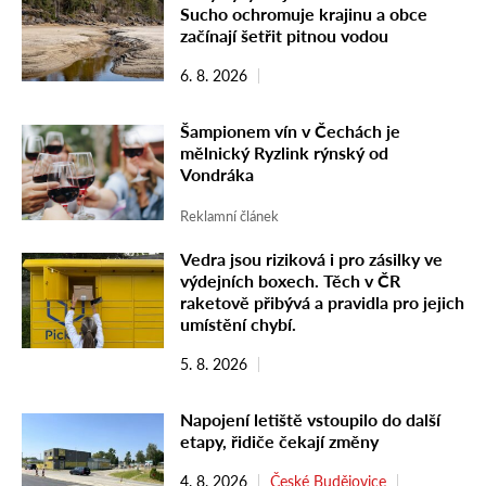
Sucho ochromuje krajinu a obce
začínají šetřit pitnou vodou
6. 8. 2026
Šampionem vín v Čechách je
mělnický Ryzlink rýnský od
Vondráka
Reklamní článek
Vedra jsou riziková i pro zásilky ve
výdejních boxech. Těch v ČR
raketově přibývá a pravidla pro jejich
umístění chybí.
5. 8. 2026
Napojení letiště vstoupilo do další
etapy, řidiče čekají změny
4. 8. 2026
České Budějovice