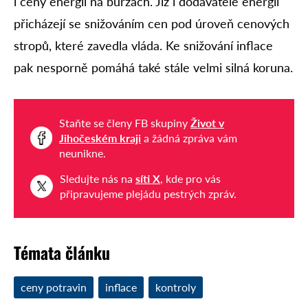
i ceny energií na burzách. Již i dodavatelé energií
přicházejí se snižováním cen pod úroveň cenových
stropů, které zavedla vláda. Ke snižování inflace
pak nesporně pomáhá také stále velmi silná koruna.
Staňte se členy FB skupiny
Život v
Jihočeském kraji
a žádná zpráva vám
neunikne.
Sledujte nás na
síti X
, kde pro vás
připravujeme plejádu pestrých zpráv.
Témata článku
ceny potravin
inflace
kontroly