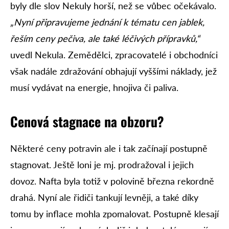
byly dle slov Nekuly horší, než se vůbec očekávalo.
„Nyní připravujeme jednání k tématu cen jablek,
řeším ceny pečiva, ale také léčivých přípravků,“
uvedl Nekula. Zemědělci, zpracovatelé i obchodníci
však nadále zdražování obhajují vyššími náklady, jež
musí vydávat na energie, hnojiva či paliva.
Cenová stagnace na obzoru?
Některé ceny potravin ale i tak začínají postupně
stagnovat. Ještě loni je mj. prodražoval i jejich
dovoz. Nafta byla totiž v polovině března rekordně
drahá. Nyní ale řidiči tankují levněji, a také díky
tomu by inflace mohla zpomalovat. Postupně klesají