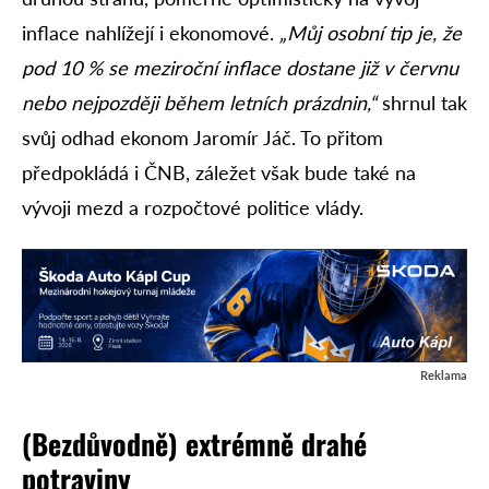
inflace nahlížejí i ekonomové.
„Můj osobní tip je, že
pod 10 % se meziroční inflace dostane již v červnu
nebo nejpozději během letních prázdnin,“
shrnul tak
svůj odhad ekonom Jaromír Jáč. To přitom
předpokládá i ČNB, záležet však bude také na
vývoji mezd a rozpočtové politice vlády.
Reklama
(Bezdůvodně) extrémně drahé
potraviny