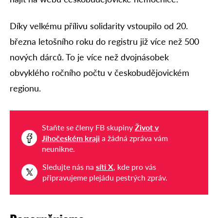
Díky velkému přílivu solidarity vstoupilo od 20.
března letošního roku do registru již více než 500
nových dárců. To je více než dvojnásobek
obvyklého ročního počtu v českobudějovickém
regionu.
Staňte se členy FB skupiny
Život v
Jihočeském kraji
a žádná zpráva vám
neunikne.
Sledujte nás na
síti X
, kde pro vás
připravujeme plejádu pestrých zpráv.