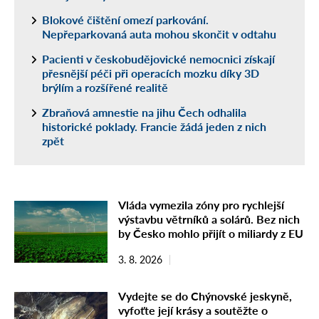
Blokové čištění omezí parkování.
Nepřeparkovaná auta mohou skončit v odtahu
Pacienti v českobudějovické nemocnici získají
přesnější péči při operacích mozku díky 3D
brýlím a rozšířené realitě
Zbraňová amnestie na jihu Čech odhalila
historické poklady. Francie žádá jeden z nich
zpět
Vláda vymezila zóny pro rychlejší
výstavbu větrníků a solárů. Bez nich
by Česko mohlo přijít o miliardy z EU
3. 8. 2026
Vydejte se do Chýnovské jeskyně,
vyfoťte její krásy a soutěžte o