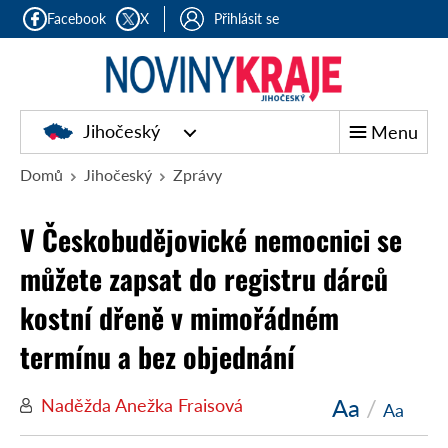
Facebook
X
Přihlásit se
Jihočeský
Menu
Domů
Jihočeský
Zprávy
V Českobudějovické nemocnici se
můžete zapsat do registru dárců
kostní dřeně v mimořádném
termínu a bez objednání
Aa
/
Naděžda Anežka Fraisová
Aa