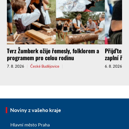
Tvrz Žumberk ožije řemesly, folklorem a
Přijďte za
programem pro celou rodinu
zaplní řem
7. 8. 2026
České Budějovice
6. 8. 2026
Noviny z vašeho kraje
Hlavní město Praha