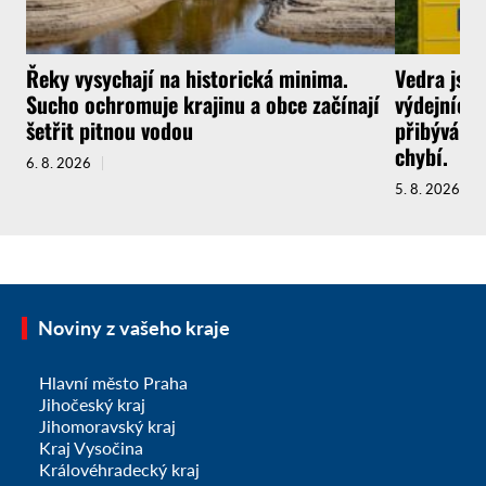
Řeky vysychají na historická minima.
Vedra jsou
Sucho ochromuje krajinu a obce začínají
výdejních 
šetřit pitnou vodou
přibývá a 
chybí.
6. 8. 2026
5. 8. 2026
Noviny z vašeho kraje
Hlavní město Praha
Jihočeský kraj
Jihomoravský kraj
Kraj Vysočina
Královéhradecký kraj