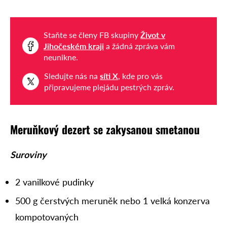
Staňte se členy FB skupiny
Život v
Jihočeském kraji
a žádná zpráva vám
neunikne.
Sledujte nás na
síti X
, kde pro vás
připravujeme plejádu pestrých zpráv.
Meruňkový dezert se zakysanou smetanou
Suroviny
2 vanilkové pudinky
500 g čerstvých meruněk nebo 1 velká konzerva
kompotovaných