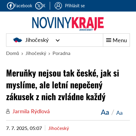
Facebook
X
Přihlásit se
Jihočeský
Menu
Domů
Jihočeský
Poradna
Meruňky nejsou tak české, jak si
myslíme, ale letní nepečený
zákusek z nich zvládne každý
Aa
/
Jarmila Rýdlová
Aa
7. 7. 2025, 05:07
Jihočeský