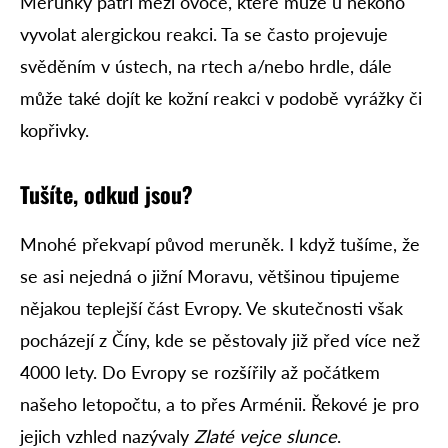
Meruňky patří mezi ovoce, které může u někoho
vyvolat alergickou reakci. Ta se často projevuje
svěděním v ústech, na rtech a/nebo hrdle, dále
může také dojít ke kožní reakci v podobě vyrážky či
kopřivky.
Tušíte, odkud jsou?
Mnohé překvapí původ meruněk. I když tušíme, že
se asi nejedná o jižní Moravu, většinou tipujeme
nějakou teplejší část Evropy. Ve skutečnosti však
pocházejí z Číny, kde se pěstovaly již před více než
4000 lety. Do Evropy se rozšířily až počátkem
našeho letopočtu, a to přes Arménii. Řekové je pro
jejich vzhled nazývaly
Zlaté vejce slunce
.