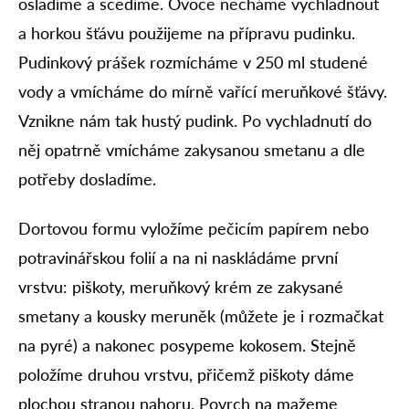
osladíme a scedíme. Ovoce necháme vychladnout
a horkou šťávu použijeme na přípravu pudinku.
Pudinkový prášek rozmícháme v 250 ml studené
vody a vmícháme do mírně vařící meruňkové šťávy.
Vznikne nám tak hustý pudink. Po vychladnutí do
něj opatrně vmícháme zakysanou smetanu a dle
potřeby dosladíme.
Dortovou formu vyložíme pečicím papírem nebo
potravinářskou folií a na ni naskládáme první
vrstvu: piškoty, meruňkový krém ze zakysané
smetany a kousky meruněk (můžete je i rozmačkat
na pyré) a nakonec posypeme kokosem. Stejně
položíme druhou vrstvu, přičemž piškoty dáme
plochou stranou nahoru. Povrch na mažeme