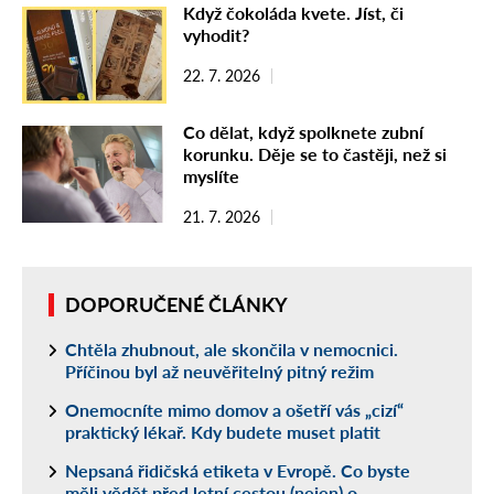
Když čokoláda kvete. Jíst, či
vyhodit?
22. 7. 2026
Co dělat, když spolknete zubní
korunku. Děje se to častěji, než si
myslíte
21. 7. 2026
DOPORUČENÉ ČLÁNKY
Chtěla zhubnout, ale skončila v nemocnici.
Příčinou byl až neuvěřitelný pitný režim
Onemocníte mimo domov a ošetří vás „cizí“
praktický lékař. Kdy budete muset platit
Nepsaná řidičská etiketa v Evropě. Co byste
měli vědět před letní cestou (nejen) o