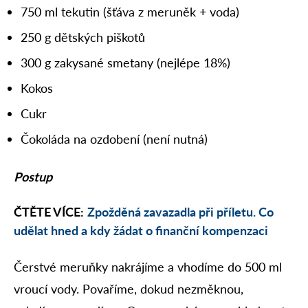
750 ml tekutin (šťáva z meruněk + voda)
250 g dětských piškotů
300 g zakysané smetany (nejlépe 18%)
Kokos
Cukr
Čokoláda na ozdobení (není nutná)
Postup
ČTĚTE VÍCE:
Zpožděná zavazadla při příletu. Co
udělat hned a kdy žádat o finanční kompenzaci
Čerstvé meruňky nakrájíme a vhodíme do 500 ml
vroucí vody. Povaříme, dokud nezměknou,