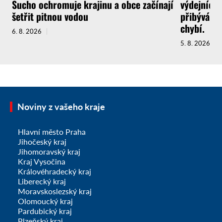
Sucho ochromuje krajinu a obce začínají
výdejních 
šetřit pitnou vodou
přibývá a 
chybí.
6. 8. 2026
5. 8. 2026
Noviny z vašeho kraje
Hlavní město Praha
Jihočeský kraj
Jihomoravský kraj
Kraj Vysočina
Královéhradecký kraj
Liberecký kraj
Moravskoslezský kraj
Olomoucký kraj
Pardubický kraj
Plzeňský kraj