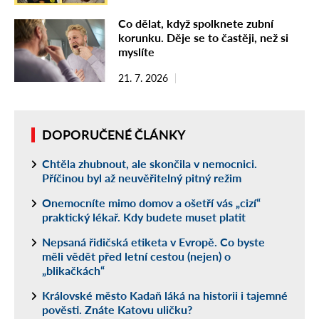
Co dělat, když spolknete zubní
korunku. Děje se to častěji, než si
myslíte
21. 7. 2026
DOPORUČENÉ ČLÁNKY
Chtěla zhubnout, ale skončila v nemocnici.
Příčinou byl až neuvěřitelný pitný režim
Onemocníte mimo domov a ošetří vás „cizí“
praktický lékař. Kdy budete muset platit
Nepsaná řidičská etiketa v Evropě. Co byste
měli vědět před letní cestou (nejen) o
„blikačkách“
Královské město Kadaň láká na historii i tajemné
pověsti. Znáte Katovu uličku?