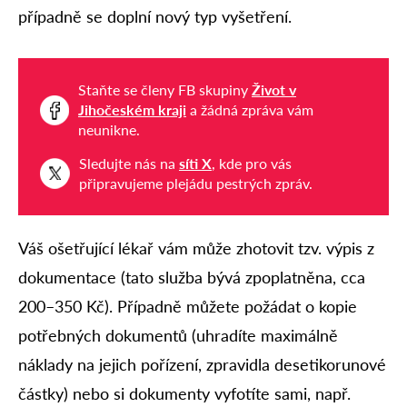
případně se doplní nový typ vyšetření.
Staňte se členy FB skupiny
Život v
Jihočeském kraji
a žádná zpráva vám
neunikne.
Sledujte nás na
síti X
, kde pro vás
připravujeme plejádu pestrých zpráv.
Váš ošetřující lékař vám může zhotovit tzv. výpis z
dokumentace (tato služba bývá zpoplatněna, cca
200–350 Kč). Případně můžete požádat o kopie
potřebných dokumentů (uhradíte maximálně
náklady na jejich pořízení, zpravidla desetikorunové
částky) nebo si dokumenty vyfotíte sami, např.