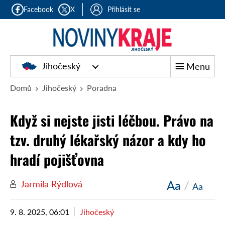
Facebook
X
Přihlásit se
Jihočeský
Menu
Domů
Jihočeský
Poradna
Když si nejste jisti léčbou. Právo na
tzv. druhý lékařský názor a kdy ho
hradí pojišťovna
Aa
/
Jarmila Rýdlová
Aa
9. 8. 2025, 06:01
Jihočeský