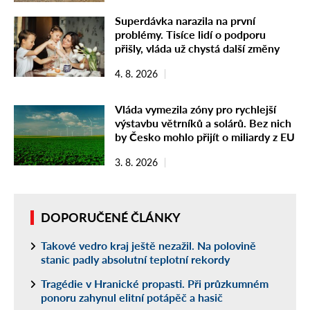
Superdávka narazila na první
problémy. Tisíce lidí o podporu
přišly, vláda už chystá další změny
4. 8. 2026
Vláda vymezila zóny pro rychlejší
výstavbu větrníků a solárů. Bez nich
by Česko mohlo přijít o miliardy z EU
3. 8. 2026
DOPORUČENÉ ČLÁNKY
Takové vedro kraj ještě nezažil. Na polovině
stanic padly absolutní teplotní rekordy
Tragédie v Hranické propasti. Při průzkumném
ponoru zahynul elitní potápěč a hasič