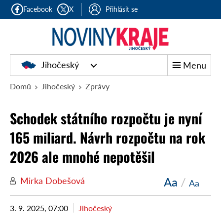
Facebook
X
Přihlásit se
Jihočeský
Menu
Domů
Jihočeský
Zprávy
Schodek státního rozpočtu je nyní
165 miliard. Návrh rozpočtu na rok
2026 ale mnohé nepotěšil
Aa
/
Mirka Dobešová
Aa
3. 9. 2025, 07:00
Jihočeský