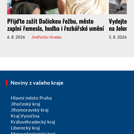
Přijďte zažít Dačickou řežbu, město
Vydejte s
zaplní řemesla, hudba i řezbářské umění
na Jelenov
6. 8. 2026
Jindřichův Hradec
5. 8. 2026
Noviny z vašeho kraje
Hlavní město Praha
Jihočeský kraj
Jihomoravský kraj
Kraj Vysočina
Královéhradecký kraj
Liberecký kraj
Moravskoslezský kraj