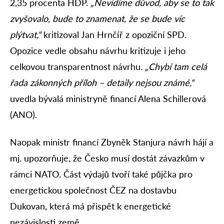
2,35 procenta HDP.
„Nevidíme důvod, aby se to tak
zvyšovalo, bude to znamenat, že se bude víc
plýtvat,“
kritizoval Jan Hrnčíř z opoziční SPD.
Opozice vedle obsahu návrhu kritizuje i jeho
celkovou transparentnost návrhu.
„Chybí tam celá
řada zákonných příloh – detaily nejsou známé,“
uvedla bývalá ministryně financí Alena Schillerová
(ANO).
Naopak ministr financí Zbyněk Stanjura návrh hájí a
mj. upozorňuje, že Česko musí dostát závazkům v
rámci NATO. Část výdajů tvoří také půjčka pro
energetickou společnost ČEZ na dostavbu
Dukovan, která má přispět k energetické
nezávislosti země.