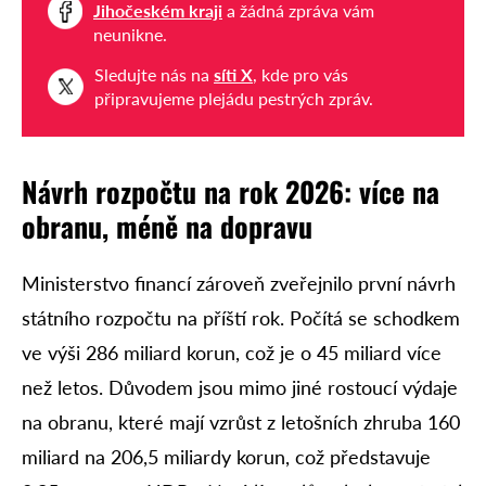
Jihočeském kraji
a žádná zpráva vám
neunikne.
Sledujte nás na
síti X
, kde pro vás
připravujeme plejádu pestrých zpráv.
Návrh rozpočtu na rok 2026: více na
obranu, méně na dopravu
Ministerstvo financí zároveň zveřejnilo první návrh
státního rozpočtu na příští rok. Počítá se schodkem
ve výši 286 miliard korun, což je o 45 miliard více
než letos. Důvodem jsou mimo jiné rostoucí výdaje
na obranu, které mají vzrůst z letošních zhruba 160
miliard na 206,5 miliardy korun, což představuje