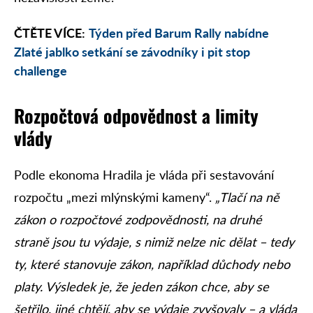
ČTĚTE VÍCE:
Týden před Barum Rally nabídne
Zlaté jablko setkání se závodníky i pit stop
challenge
Rozpočtová odpovědnost a limity
vlády
Podle ekonoma Hradila je vláda při sestavování
rozpočtu „mezi mlýnskými kameny“.
„Tlačí na ně
zákon o rozpočtové zodpovědnosti, na druhé
straně jsou tu výdaje, s nimiž nelze nic dělat – tedy
ty, které stanovuje zákon, například důchody nebo
platy. Výsledek je, že jeden zákon chce, aby se
šetřilo, jiné chtějí, aby se výdaje zvyšovaly – a vláda