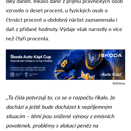
díky daním. Inkaso daně z příjmu právnických osob
vzrostlo o deset procent, u fyzických osob o
čtrnáct procent a obdobný nárůst zaznamenala i
daň z přidané hodnoty. Výdaje však narostly o více
než čtyři procenta.
Reklama
„Ta čísla potvrzují to, co se o rozpočtu říkalo, že
dochází a ještě bude docházet k nepříjemným
situacím – těmi jsou snížené výnosy z emisních
povolenek, problémy s alokací peněz na