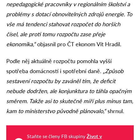
nepedagogické pracovníky v regionálním školství a
problémy s dotací obnovitelných zdrojů energie. To
vše má tendenci stahovat rozpočet do horších
čísel, ale proti tomu rozpočtu zase přeje
ekonomika,“
objasnil pro ČT ekonom Vít Hradil.
Podle něj aktuálně rozpočtu pomohla vyšší
spotřeba domácností i spotřební daně.
„Způsob
sestavení rozpočtu by zaváněl tím, že deficit
nebude dodržen, ale konjunktura to táhla opačným
směrem. Takže asi to skutečně míří plus minus tam,
kam to ministerstvo původně plánovalo,“
shrnul.
Staňte se členy FB skupiny
Život v