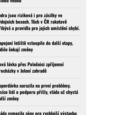
itnou vodou
edra jsou riziková i pro zásilky ve
ýdejních boxech. Těch v ČR raketově
řibývá a pravidla pro jejich umístění chybí.
apojení letiště vstoupilo do další etapy,
idiče čekají změny
ová lávka přes Polečnici zpříjemní
rocházky v Jelení zahradě
uperdávka narazila na první problémy.
isíce lidí o podporu přišly, vláda už chystá
alší změny
láda vymezila zóny pro rychlejší výstavbu