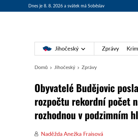
Dnes je 8. 8. 2026
a svátek má Soběslav
Jihočeský
Zprávy
Krim
Domů
Jihočeský
Zprávy
Obyvatelé Budějovic poslal
rozpočtu rekordní počet ná
rozhodnou v podzimním h
Naděžda Anežka Fraisová