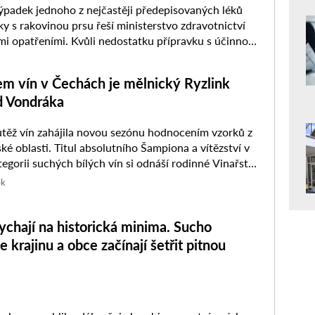
adek jednoho z nejčastěji předepisovaných léků
ky s rakovinou prsu řeší ministerstvo zdravotnictví
 opatřeními. Kvůli nedostatku přípravku s účinnou
xifen budou lékárny nově moci sestavovat ...
m vín v Čechách je mělnický Ryzlink
d Vondráka
těž vín zahájila novou sezónu hodnocením vzorků z
ké oblasti. Titul absolutního Šampiona a vítězství v
tegorii suchých bílých vín si odnáší rodinné Vinařství
ělníka ...
ek
chají na historická minima. Sucho
 krajinu a obce začínají šetřit pitnou