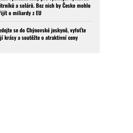
ětrníků a solárů. Bez nich by Česko mohlo
řijít o miliardy z EU
ydejte se do Chýnovské jeskyně, vyfoťte
ejí krásy a soutěžte o atraktivní ceny