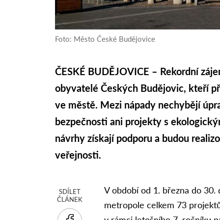
Foto: Město České Budějovice
ČESKÉ BUDĚJOVICE –
Rekordní zájem
obyvatelé Českých Budějovic, kteří při
ve městě. Mezi nápady nechybějí úpra
bezpečnosti ani projekty s ekologick
návrhy získají podporu a budou realiz
veřejnosti.
V období od 1. března do 30. 
SDÍLET
ČLÁNEK
metropole celkem 73 projektů
v rámci letošního 7. ročníku 