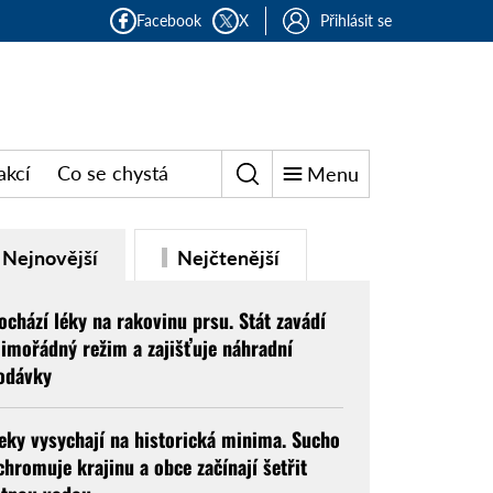
Facebook
X
Přihlásit se
akcí
Co se chystá
Menu
Nejnovější
Nejčtenější
ochází léky na rakovinu prsu. Stát zavádí
imořádný režim a zajišťuje náhradní
odávky
eky vysychají na historická minima. Sucho
chromuje krajinu a obce začínají šetřit