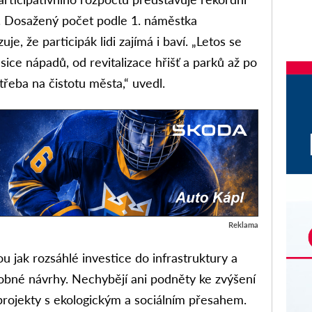
. Dosažený počet podle 1. náměstka
e, že participák lidi zajímá i baví. „Letos se
ice nápadů, od revitalizace hřišť a parků až po
třeba na čistotu města,“ uvedl.
Reklama
u jak rozsáhlé investice do infrastruktury a
robné návrhy. Nechybějí ani podněty ke zvýšení
rojekty s ekologickým a sociálním přesahem.