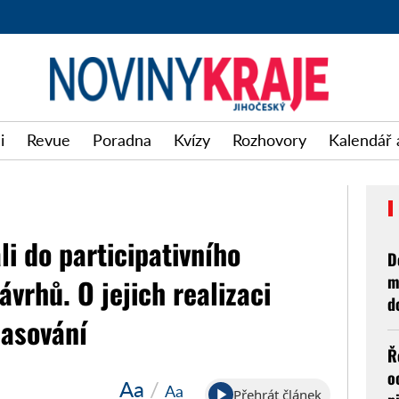
i
Revue
Poradna
Kvízy
Rozhovory
Kalendář 
i do participativního
D
m
vrhů. O jejich realizaci
d
lasování
Ř
o
Aa
/
Aa
Přehrát článek