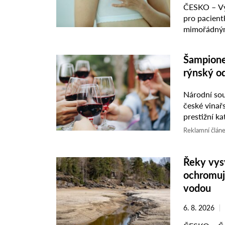
ČESKO – Výp
pro pacient
mimořádnými
látkou tamo
Šampione
rýnský o
Národní sou
české vinařs
prestižní ka
Vondrák z M
Reklamní člán
Řeky vysy
ochromuje
vodou
6. 8. 2026