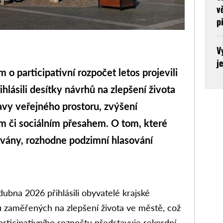
v
p
V
j
 o participativní rozpočet letos projevili
hlásili desítky návrhů na zlepšení života
vy veřejného prostoru, zvýšení
ým či sociálním přesahem. O tom, které
ovány, rozhodne podzimní hlasování
dubna 2026 přihlásili obyvatelé krajské
 zaměřených na zlepšení života ve městě, což
participativního rozpočtu představuje rekordní