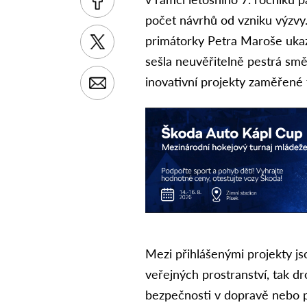
počet návrhů od vzniku výzvy
primátorky Petra Maroše ukazuj
sešla neuvěřitelně pestrá směs
inovativní projekty zaměřené 
Mezi přihlášenými projekty jso
veřejných prostranství, tak d
bezpečnosti v dopravě nebo p