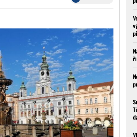
p
V
v
p
N
ř
N
p
S
T
d
V