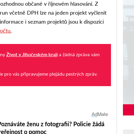
rozhodnou občané v říjnovém hlasování. Z
run včetně DPH lze na jeden projekt vyčlenit
 informace i seznam projektů jsou k dispozici
očtu.
iny
Život v Jihočeském kraji
a žádná zpráva vám
de pro vás připravujeme plejádu pestrých zpráv.