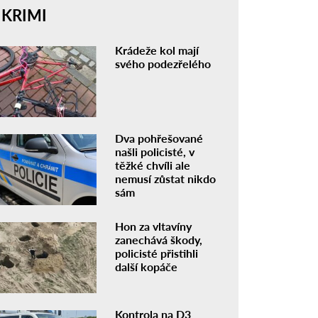
KRIMI
Krádeže kol mají
svého podezřelého
Dva pohřešované
našli policisté, v
těžké chvíli ale
nemusí zůstat nikdo
sám
Hon za vltavíny
zanechává škody,
policisté přistihli
další kopáče
Kontrola na D3