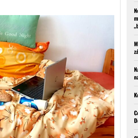
N
m
„
M
z
N
n
K
C
D