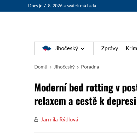
Dnes je 7. 8. 2026
a svátek má Lada
Jihočeský
Zprávy
Krim
Domů
Jihočeský
Poradna
Moderní bed rotting v pos
relaxem a cestě k depresi
Jarmila Rýdlová