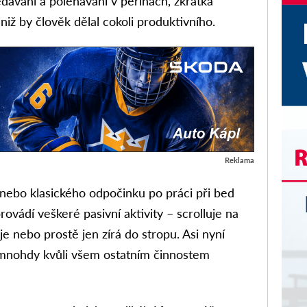
dávání a polehávání v peřinách, zkrátka
aniž by člověk dělal cokoli produktivního.
Reklama
nebo klasického odpočinku po práci při bed
rovádí veškeré pasivní aktivity – scrolluje na
pije nebo prostě jen zírá do stropu. Asi nyní
ž mnohdy kvůli všem ostatním činnostem