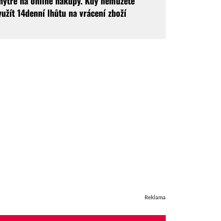
hytře na online nákupy. Kdy nemůžete
yužít 14denní lhůtu na vrácení zboží
Reklama