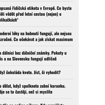
epsaná řidičská etiketa v Evropě. Co byste
ěli vědět před letní cestou (nejen) o
blikačkách“
oderní léky na hubnutí fungují, ale nejsou
ázračné. Co očekávat a jak získat maximum
a dálnici bez dálniční známky. Pokuty u
ás a na Slovensku fungují odlišně
dyž čokoláda kvete. Jíst, či vyhodit?
o dělat, když spolknete zubní korunku.
ěje se to častěji, než si myslíte