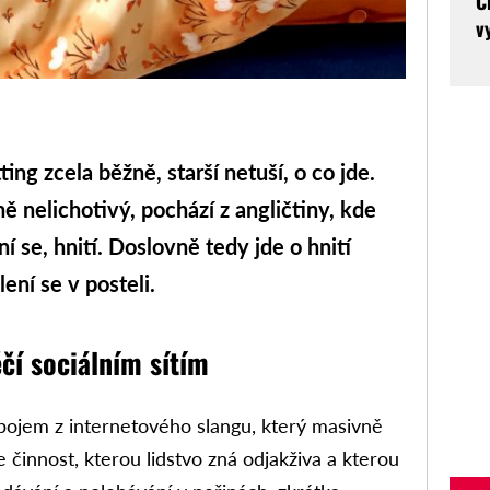
C
v
ng zcela běžně, starší netuší, o co jde.
ě nelichotivý, pochází z angličtiny, kde
í se, hnití. Doslovně tedy jde o hnití
ení se v posteli.
čí sociálním sítím
 pojem z internetového slangu, který masivně
e činnost, kterou lidstvo zná odjakživa a kterou