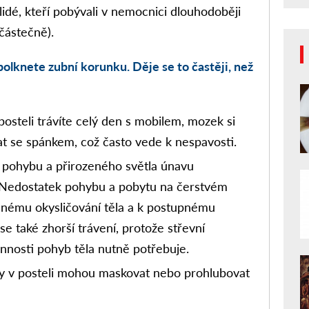
lidé, kteří pobývali v nemocnici dlouhodoběji
 částečně).
polknete zubní korunku. Děje se to častěji, než
osteli trávíte celý den s mobilem, mozek si
at se spánkem, což často vede k nespavosti.
pohybu a přirozeného světla únavu
. Nedostatek pohybu a pobytu na čerstvém
nému okysličování těla a k postupnému
se také zhorší trávení, protože střevní
činnosti pohyb těla nutně potřebuje.
 v posteli mohou maskovat nebo prohlubovat