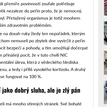
ůli přemíře povinností zoufale potřebuje
ověk nezaleze do peřin proto, že je nemocný,
byl. Přetažený organismus je totiž mnohem
alším zdravotním problémům.
e na dosah ruky (tedy ten nepořádek, kterým
ychom nemuseli po zbytek dne vystrčit z peřin
ocit bezpečí a pohody, a tím umožňují dočerpat
přinášejí pocit, že v tuto chvíli NIC
ntální úleva, která z vědeckého hlediska
esu, a tedy i příliš vysokého kortizolu. A druhý
e fungovat na 100 %.
 jako dobrý sluha, ale je zlý pán
eli má mnoho stinných stránek. Své bohaté