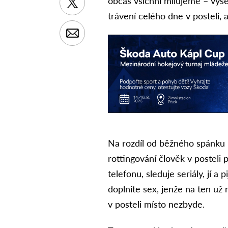
občas všichni milujeme – vyse
trávení celého dne v posteli, 
Na rozdíl od běžného spánku 
rottingování člověk v posteli p
telefonu, sleduje seriály, jí a 
doplníte sex, jenže na ten u
v posteli místo nezbyde.