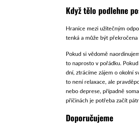
Když tělo podlehne po
Hranice mezi užitečným odpoč
tenká a může být překročena
Pokud si vědomě naordinujeme
to naprosto v pořádku. Pokud
dní, ztrácíme zájem o okolní sv
to není relaxace, ale pravdě
nebo deprese, případně soma
příčinách je potřeba začít pátr
Doporučujeme