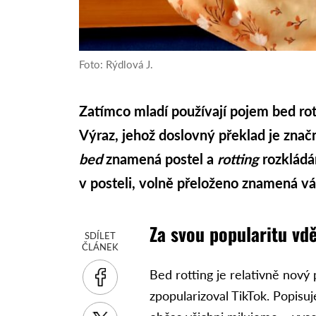
Foto: Rýdlová J.
Zatímco mladí používají pojem bed rotti
Výraz, jehož doslovný překlad je značn
bed
znamená postel a
rotting
rozkládán
v posteli, volně přeloženo znamená vál
Za svou popularitu vdě
SDÍLET
ČLÁNEK
Bed rotting je relativně nový
zpopularizoval TikTok. Popisuj