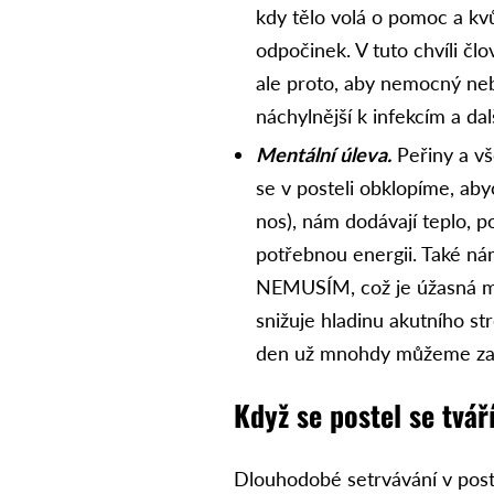
kdy tělo volá o pomoc a kv
odpočinek. V tuto chvíli čl
ale proto, aby nemocný ne
náchylnější k infekcím a d
Mentální úleva.
Peřiny a vš
se v posteli obklopíme, ab
nos), nám dodávají teplo, p
potřebnou energii. Také nám 
NEMUSÍM, což je úžasná me
snižuje hladinu akutního str
den už mnohdy můžeme zas
Když se postel se tváří
Dlouhodobé setrvávání v post