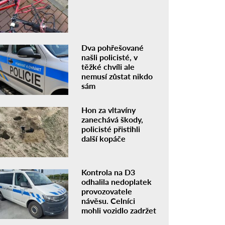
Dva pohřešované
našli policisté, v
těžké chvíli ale
nemusí zůstat nikdo
sám
Hon za vltavíny
zanechává škody,
policisté přistihli
další kopáče
Kontrola na D3
odhalila nedoplatek
provozovatele
návěsu. Celníci
mohli vozidlo zadržet