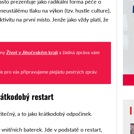
asto prezentuje jako radikální forma péče o
 neustálému tlaku na výkon (tzv. hustle culture),
ktivitu na první místo. Jenže jako vždy platí, že
iny
Život v Jihočeském kraji
a žádná zpráva vám
de pro vás připravujeme plejádu pestrých zpráv.
rátkodobý restart
itečný, a to jako krátkodobý odpočinek.
 vnitřních baterek. Jde v podstatě o restart,