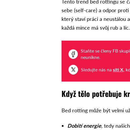
Tento trend bed rottingu se č
sebe (self-care) a odpor proti
který staví práci a neustálou a
každá mince má svůj rub a líc.
Staňte se členy FB skup
neunikne.
Sledujte nás na
síti X
, k
Když tělo potřebuje k
Bed rotting může být velmi už
Dobití energie
, tedy našich