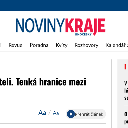
i
Revue
Poradna
Kvízy
Rozhovory
Kalendář 
teli. Tenká hranice mezi
V
l
s
Aa
/
Aa
O
Přehrát článek
p