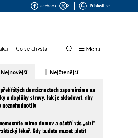
Facebook
X
Přihlásit se
akcí
Co se chystá
Menu
Nejnovější
Nejčtenější
 přehřátých domácnostech zapomínáme na
éky a doplňky stravy. Jak je skladovat, aby
e neznehodnotily
nemocníte mimo domov a ošetří vás „cizí“
raktický lékař. Kdy budete muset platit