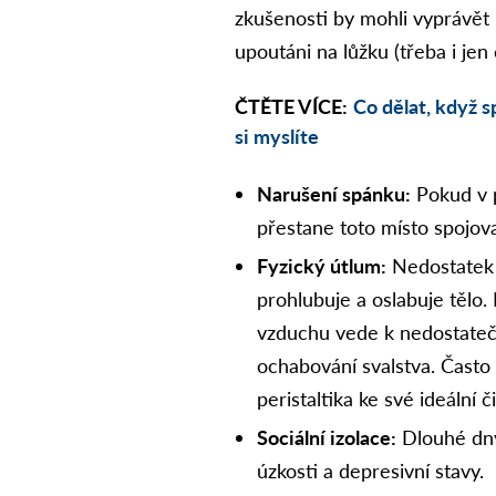
zkušenosti by mohli vyprávět 
upoutáni na lůžku (třeba i jen
ČTĚTE VÍCE:
Co dělat, když s
si myslíte
Narušení spánku:
Pokud v p
přestane toto místo spojov
Fyzický útlum:
Nedostatek 
prohlubuje a oslabuje tělo
vzduchu vede k nedostateč
ochabování svalstva. Často 
peristaltika ke své ideální 
Sociální izolace:
Dlouhé dny
úzkosti a depresivní stavy.