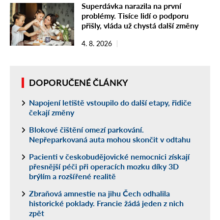
Superdávka narazila na první
problémy. Tisíce lidí o podporu
přišly, vláda už chystá další změny
4. 8. 2026
DOPORUČENÉ ČLÁNKY
Napojení letiště vstoupilo do další etapy, řidiče
čekají změny
Blokové čištění omezí parkování.
Nepřeparkovaná auta mohou skončit v odtahu
Pacienti v českobudějovické nemocnici získají
přesnější péči při operacích mozku díky 3D
brýlím a rozšířené realitě
Zbraňová amnestie na jihu Čech odhalila
historické poklady. Francie žádá jeden z nich
zpět