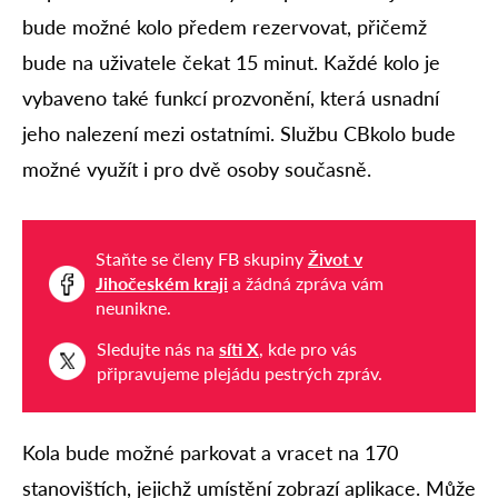
bude možné kolo předem rezervovat, přičemž
bude na uživatele čekat 15 minut. Každé kolo je
vybaveno také funkcí prozvonění, která usnadní
jeho nalezení mezi ostatními. Službu CBkolo bude
možné využít i pro dvě osoby současně.
Staňte se členy FB skupiny
Život v
Jihočeském kraji
a žádná zpráva vám
neunikne.
Sledujte nás na
síti X
, kde pro vás
připravujeme plejádu pestrých zpráv.
Kola bude možné parkovat a vracet na 170
stanovištích, jejichž umístění zobrazí aplikace. Může