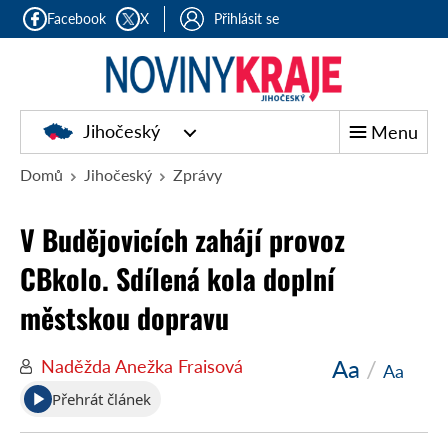
Facebook
X
Přihlásit se
Jihočeský
Menu
Domů
Jihočeský
Zprávy
V Budějovicích zahájí provoz
CBkolo. Sdílená kola doplní
městskou dopravu
Aa
/
Naděžda Anežka Fraisová
Aa
Přehrát článek