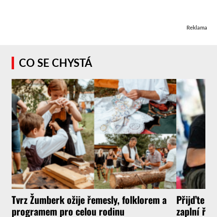
Reklama
CO SE CHYSTÁ
Tvrz Žumberk ožije řemesly, folklorem a
Přijďte za
programem pro celou rodinu
zaplní řem