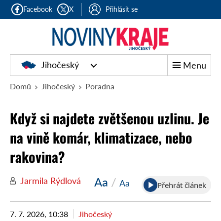
Facebook
X
Přihlásit se
Jihočeský
Menu
Domů
Jihočeský
Poradna
Když si najdete zvětšenou uzlinu. Je
na vině komár, klimatizace, nebo
rakovina?
Aa
/
Jarmila Rýdlová
Aa
Přehrát článek
7. 7. 2026, 10:38
Jihočeský