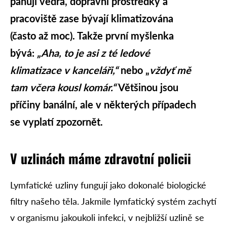
panují vedra, dopravní prostředky a
pracoviště zase bývají klimatizována
(často až moc). Takže první myšlenka
bývá:
„Aha, to je asi z té ledové
klimatizace v kanceláři,“
nebo „
vždyť mě
tam včera kousl komár.“
Většinou jsou
příčiny banální, ale v některých případech
se vyplatí zpozornět.
V uzlinách máme zdravotní policii
Lymfatické uzliny fungují jako dokonalé biologické
filtry našeho těla. Jakmile lymfatický systém zachytí
v organismu jakoukoli infekci, v nejbližší uzlině se