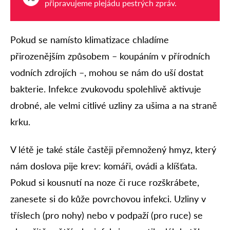
připravujeme plejádu pestrých zpráv.
Pokud se namísto klimatizace chladíme
přirozenějším způsobem – koupáním v přírodních
vodních zdrojích –, mohou se nám do uší dostat
bakterie. Infekce zvukovodu spolehlivě aktivuje
drobné, ale velmi citlivé uzliny za ušima a na straně
krku.
V létě je také stále častěji přemnožený hmyz, který
nám doslova pije krev: komáři, ovádi a klíšťata.
Pokud si kousnutí na noze či ruce rozškrábete,
zanesete si do kůže povrchovou infekci. Uzliny v
tříslech (pro nohy) nebo v podpaží (pro ruce) se