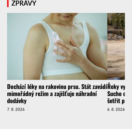
ZPRÁVY
Dochází léky na rakovinu prsu. Stát zavádí
Řeky vysyc
mimořádný režim a zajišťuje náhradní
Sucho ochr
dodávky
šetřit pit
7. 8. 2026
6. 8. 2026