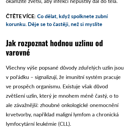
okamžitě zvětší, aby infekci nepustily dál do těla.
ČTĚTE VÍCE:
Co dělat, když spolknete zubní
korunku. Děje se to častěji, než si myslíte
Jak rozpoznat hodnou uzlinu od
varovné
Všechny výše popsané důvody zduřelých uzlin jsou
v pořádku – signalizují, že imunitní systém pracuje
ve prospěch organismu. Existuje však důvod
zvětšení uzlin, který je mnohem méně častý, o to
ale závažnější: zhoubné onkologické onemocnění
krvetvorby, například maligní lymfom a chronická
lymfocytární leukémie (CLL).