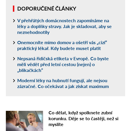
DOPORUČENÉ ČLÁNKY
V přehřátých domácnostech zapomínáme na
léky a doplňky stravy. Jak je skladovat, aby se
neznehodnotily
Onemocníte mimo domov a ošetří vás „cizí“
praktický lékař. Kdy budete muset platit
Nepsaná řidičská etiketa v Evropě. Co byste
měli vědět před letní cestou (nejen) o
„blikačkách“
Moderní léky na hubnutí fungují, ale nejsou
zázračné. Co očekávat a jak získat maximum
Co dělat, když spolknete zubní
korunku. Děje se to častěji, než si
myslíte