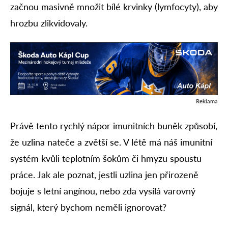
začnou masivně množit bílé krvinky (lymfocyty), aby
hrozbu zlikvidovaly.
Reklama
Právě tento rychlý nápor imunitních buněk způsobí,
že uzlina nateče a zvětší se. V létě má náš imunitní
systém kvůli teplotním šokům či hmyzu spoustu
práce. Jak ale poznat, jestli uzlina jen přirozeně
bojuje s letní angínou, nebo zda vysílá varovný
signál, který bychom neměli ignorovat?