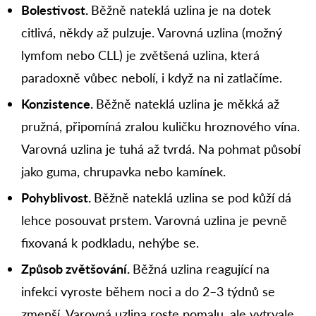
Bolestivost.
Běžně nateklá uzlina je na dotek
citlivá, někdy až pulzuje. Varovná uzlina (možný
lymfom nebo CLL) je zvětšená uzlina, která
paradoxně vůbec nebolí, i když na ni zatlačíme.
Konzistence.
Běžně nateklá uzlina je měkká až
pružná, připomíná zralou kuličku hroznového vína.
Varovná uzlina je tuhá až tvrdá. Na pohmat působí
jako guma, chrupavka nebo kamínek.
Pohyblivost.
Běžně nateklá uzlina se pod kůží dá
lehce posouvat prstem. Varovná uzlina je pevně
fixovaná k podkladu, nehýbe se.
Způsob zvětšování.
Běžná uzlina reagující na
infekci vyroste během noci a do 2–3 týdnů se
zmenší. Varovná uzlina roste pomalu, ale vytrvale.