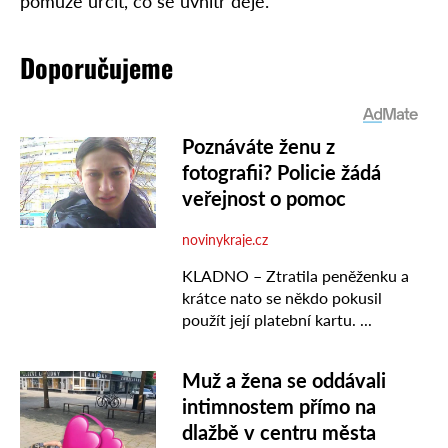
pomůže určit, co se uvnitř děje.
Doporučujeme