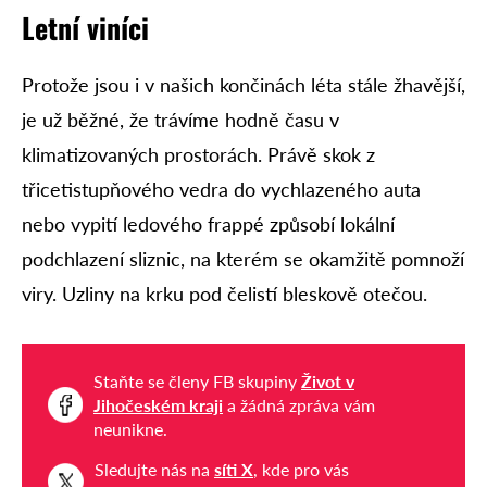
Letní viníci
Protože jsou i v našich končinách léta stále žhavější,
je už běžné, že trávíme hodně času v
klimatizovaných prostorách. Právě skok z
třicetistupňového vedra do vychlazeného auta
nebo vypití ledového frappé způsobí lokální
podchlazení sliznic, na kterém se okamžitě pomnoží
viry. Uzliny na krku pod čelistí bleskově otečou.
Staňte se členy FB skupiny
Život v
Jihočeském kraji
a žádná zpráva vám
neunikne.
Sledujte nás na
síti X
, kde pro vás