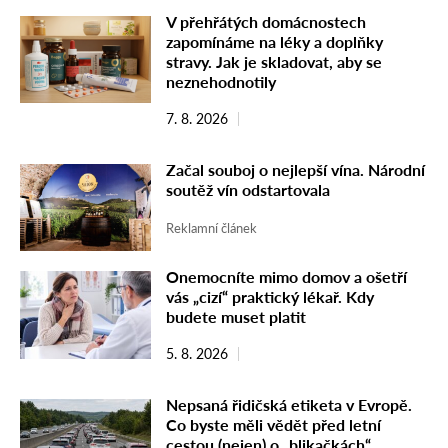
V přehřátých domácnostech
zapomínáme na léky a doplňky
stravy. Jak je skladovat, aby se
neznehodnotily
7. 8. 2026
Začal souboj o nejlepší vína. Národní
soutěž vín odstartovala
Reklamní článek
Onemocníte mimo domov a ošetří
vás „cizí“ praktický lékař. Kdy
budete muset platit
5. 8. 2026
Nepsaná řidičská etiketa v Evropě.
Co byste měli vědět před letní
cestou (nejen) o „blikačkách“