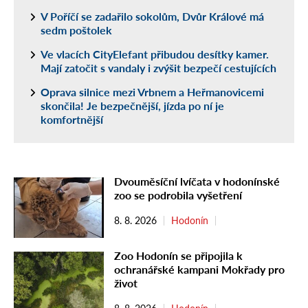
V Poříčí se zadařilo sokolům, Dvůr Králové má
sedm poštolek
Ve vlacích CityElefant přibudou desítky kamer.
Mají zatočit s vandaly i zvýšit bezpečí cestujících
Oprava silnice mezi Vrbnem a Heřmanovicemi
skončila! Je bezpečnější, jízda po ní je
komfortnější
Dvouměsíční lvíčata v hodonínské
zoo se podrobila vyšetření
8. 8. 2026
Hodonín
Zoo Hodonín se připojila k
ochranářské kampani Mokřady pro
život