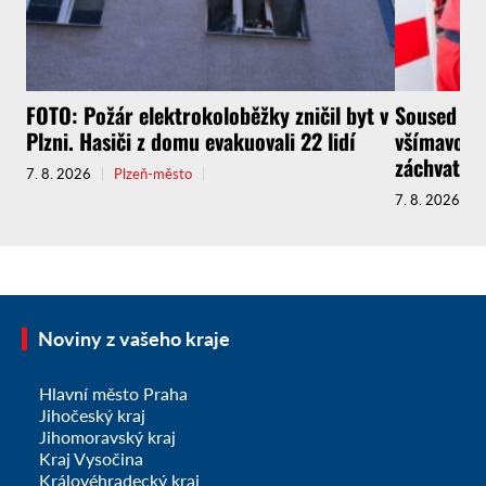
FOTO: Požár elektrokoloběžky zničil byt v
Soused neb
Plzni. Hasiči z domu evakuovali 22 lidí
všímavost
záchvatem
7. 8. 2026
Plzeň-město
7. 8. 2026
Noviny z vašeho kraje
Hlavní město Praha
Jihočeský kraj
Jihomoravský kraj
Kraj Vysočina
Královéhradecký kraj