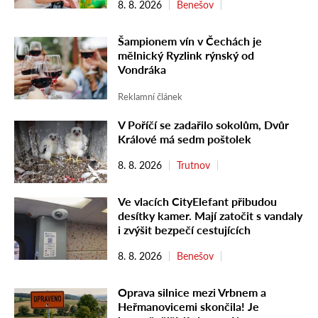
8. 8. 2026
Benešov
Šampionem vín v Čechách je
mělnický Ryzlink rýnský od
Vondráka
Reklamní článek
V Poříčí se zadařilo sokolům, Dvůr
Králové má sedm poštolek
8. 8. 2026
Trutnov
Ve vlacích CityElefant přibudou
desítky kamer. Mají zatočit s vandaly
i zvýšit bezpečí cestujících
8. 8. 2026
Benešov
Oprava silnice mezi Vrbnem a
Heřmanovicemi skončila! Je