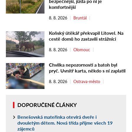
bezpečnější, jízda po ní je
komfortnější
8. 8. 2026
Bruntál
Koňský útěkář překvapil Litovel. Na
cestě domů ho zastavili strážníci
8. 8. 2026
Olomouc
Chvilka nepozornosti a batoh byl
pryč. Uvnitř karta, někdo s ní zaplatil
8. 8. 2026
Ostrava-město
DOPORUČENÉ ČLÁNKY
Benešovská mateřinka otevírá dveře i
dvouletým dětem. Nová třída přijme všech 19
zájemců