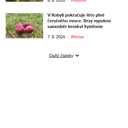
8. 8. 2026
Hodonín
V Kobylí pokračuje léto plné
čerstvého ovoce. Brzy vypukne
samosběr broskví Symfonie
7. 8. 2026
Břeclav
Další články