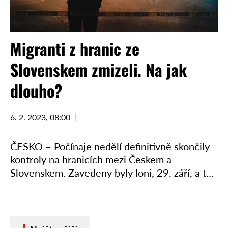
Migranti z hranic ze
Slovenskem zmizeli. Na jak
dlouho?
6. 2. 2023, 08:00
ČESKO – Počínaje nedělí definitivně skončily
kontroly na hranicích mezi Českem a
Slovenskem. Zavedeny byly loni, 29. září, a to
kvůli sílící migraci. Zatímco Slovensko proti
tomuto kroku protestovalo, česká …