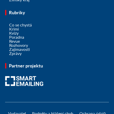
Rubriky
Co se chystá
Krimi
Kvízy
Poradna
Revue
Rozhovory
Zajímavosti
Zprávy
Partner projektu
Vydavatel
Podněty a hlášení chyb
Ochrana údajů