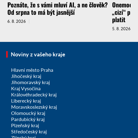
Poznáte, že s vámi mluví AI, a ne člověk?
Onemocnít
Od srpna to má být jasnější
„cizí“ pra
platit
6. 8. 2026
5. 8. 2026
Noviny z vašeho kraje
Hlavní město Praha
Jihočeský kraj
Jihomoravský kraj
Kraj Vysočina
Královéhradecký kraj
Liberecký kraj
Moravskoslezský kraj
Olomoucký kraj
Pardubický kraj
Plzeňský kraj
Středočeský kraj
Zlínský kraj