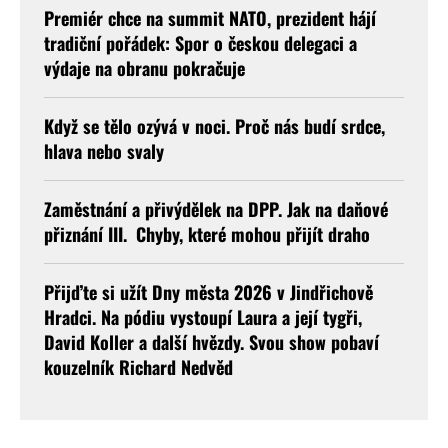
Premiér chce na summit NATO, prezident hájí
tradiční pořádek: Spor o českou delegaci a
výdaje na obranu pokračuje
Když se tělo ozývá v noci. Proč nás budí srdce,
hlava nebo svaly
Zaměstnání a přivýdělek na DPP. Jak na daňové
přiznání III. Chyby, které mohou přijít draho
Přijďte si užít Dny města 2026 v Jindřichově
Hradci. Na pódiu vystoupí Laura a její tygři,
David Koller a další hvězdy. Svou show pobaví
kouzelník Richard Nedvěd