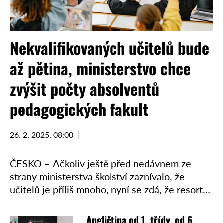
Nekvalifikovaných učitelů bude
až pětina, ministerstvo chce
zvýšit počty absolventů
pedagogických fakult
26. 2. 2025, 08:00
ČESKO – Ačkoliv ještě před nedávnem ze
strany ministerstva školství zaznívalo, že
učitelů je příliš mnoho, nyní se zdá, že resort
obrací. Nechal si vypracovat odbornou analýzu
a dospěl k závěru, …
Angličtina od 1. třídy, od 6.