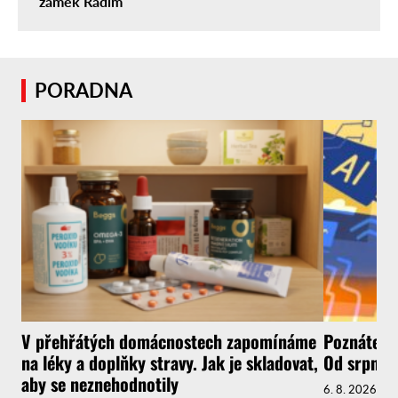
zámek Radim
PORADNA
V přehřátých domácnostech zapomínáme
Poznáte, ž
na léky a doplňky stravy. Jak je skladovat,
Od srpna t
aby se neznehodnotily
6. 8. 2026