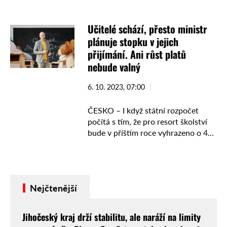
odborných komisí určí nejlepší vína
jednotlivých vinařských regionů,
Učitelé schází, přesto ministr
která se posléze utkají o ...
plánuje stopku v jejich
přijímání. Ani růst platů
nebude valný
6. 10. 2023, 07:00
ČESKO – I když státní rozpočet
počítá s tím, že pro resort školství
bude v příštím roce vyhrazeno o 4
mld. více než letos, nedá se říci, že
by si …
Nejčtenější
Jihočeský kraj drží stabilitu, ale naráží na limity