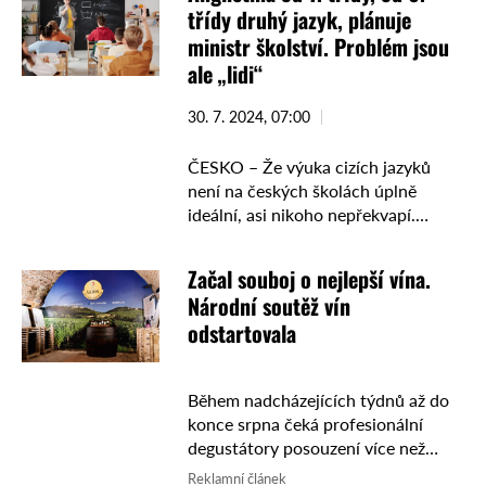
třídy druhý jazyk, plánuje
ministr školství. Problém jsou
ale „lidi“
30. 7. 2024, 07:00
ČESKO – Že výuka cizích jazyků
není na českých školách úplně
ideální, asi nikoho nepřekvapí.
Ministr školství Mikuláš Bek (STAN)
proto přišel s plánem zlepšení, který
Začal souboj o nejlepší vína.
by měl být blíže rozpracován …
Národní soutěž vín
odstartovala
Během nadcházejících týdnů až do
konce srpna čeká profesionální
degustátory posouzení více než
dvou tisícovek vzorků. Zástupci
Reklamní článek