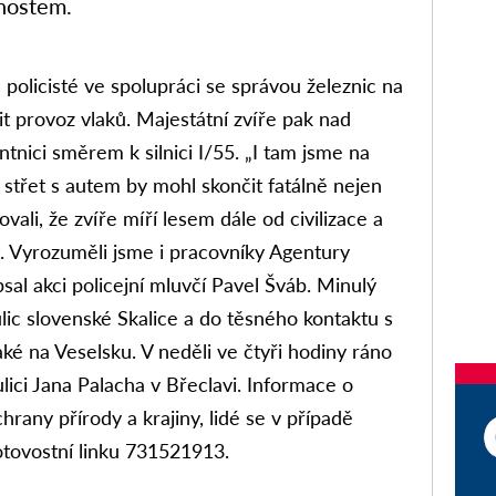
mnostem.
olicisté ve spolupráci se správou železnic na
zit provoz vlaků. Majestátní zvíře pak nad
tnici směrem k silnici I/55.
„
I tam jsme na
že střet s autem by mohl skončit fatálně nejen
ovali, že zvíře míří lesem dále od civilizace a
. Vyrozuměli jsme i pracovníky Agentury
psal akci policejní mluvčí Pavel Šváb. Minulý
ulic slovenské Skalice a do těsného kontaktu s
aké na Veselsku.
V neděli ve čtyři hodiny ráno
lici Jana Palacha v Břeclavi. Informace o
rany přírody a krajiny, lidé se v případě
tovostní linku 731521913.