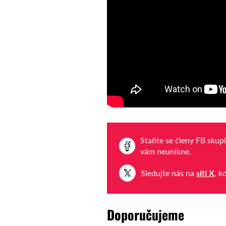
Staňte se členy FB skup
vám neunikne.
Sledujte nás na
síti X
, k
Doporučujeme