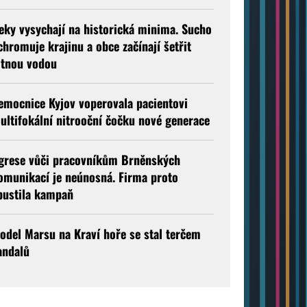
eky vysychají na historická minima. Sucho
chromuje krajinu a obce začínají šetřit
itnou vodou
emocnice Kyjov voperovala pacientovi
ultifokální nitrooční čočku nové generace
grese vůči pracovníkům Brněnských
omunikací je neúnosná. Firma proto
pustila kampaň
odel Marsu na Kraví hoře se stal terčem
andalů