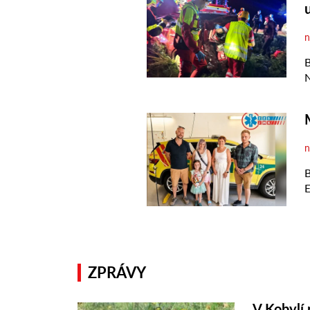
ZPRÁVY
V Kobylí 