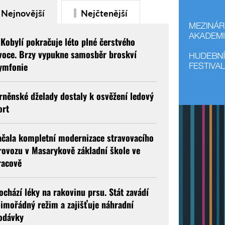
Nejnovější
Nejčtenější
 Kobylí pokračuje léto plné čerstvého
voce. Brzy vypukne samosběr broskví
ymfonie
rněnské dželady dostaly k osvěžení ledový
ort
ačala kompletní modernizace stravovacího
rovozu v Masarykově základní škole ve
racově
ochází léky na rakovinu prsu. Stát zavádí
imořádný režim a zajišťuje náhradní
odávky