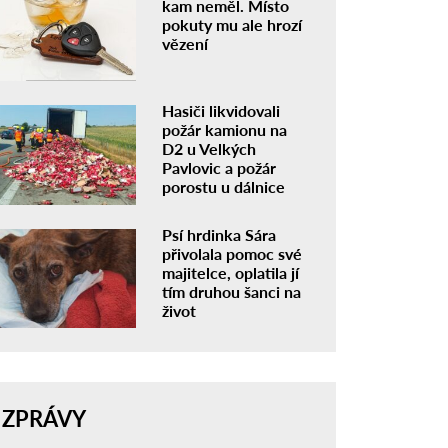
kam neměl. Místo
pokuty mu ale hrozí
vězení
Hasiči likvidovali
požár kamionu na
D2 u Velkých
Pavlovic a požár
porostu u dálnice
Psí hrdinka Sára
přivolala pomoc své
majitelce, oplatila jí
tím druhou šanci na
život
ZPRÁVY