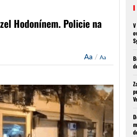
zel Hodonínem. Policie na
V
o
S
Aa
/
Aa
B
d
Z
p
V
D
m
d