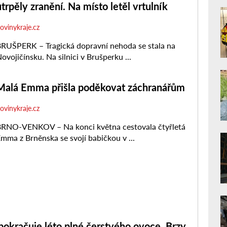
pokračuje léto plné čerstvého ovoce. Brzy