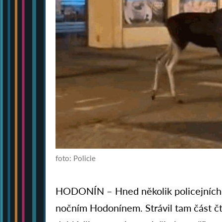
foto: Policie
HODONÍN – Hned několik policejních h
nočním Hodonínem. Strávil tam část čtv