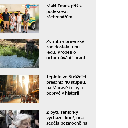
Malá Emma přišla
poděkovat
záchranářům
Zvířata v brněnské
zoo dostala tunu
ledu. Proběhlo
ochutnávání i hraní
Teplota ve Strážnici
přesáhla 40 stupňů,
na Moravě to bylo
poprvé v historii
Z bytu seniorky
vycházel kouř, ona
seděla bezmocně na