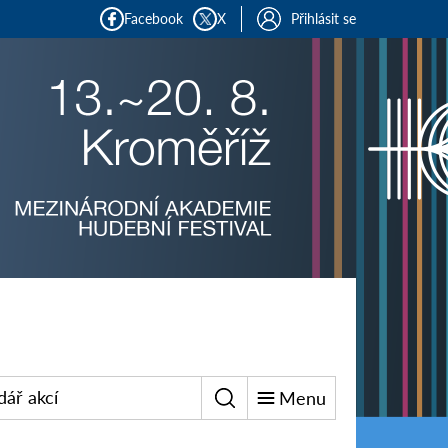
Facebook
X
Přihlásit se
dář akcí
Menu