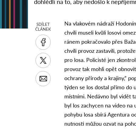
dohlédli na to, aby nedošlo k nepříje
Na vlakovém nádraží Hodonín p
SDÍLET
ČLÁNEK
chvíli museli kvůli losovi ome
ránem pokračovalo přes Bažan
chvíli provoz zastavili, proto
pro losa. Policisté jen zkontrol
provoz tak mohli opět obnovit
ochrany přírody a krajiny,” po
týden se los dostal přímo do 
místními. Nedávno byl vidět t
byl los zachycen na video na u
pohybu losa sbírá Agentura och
nutnosti můžou ozvat na poho