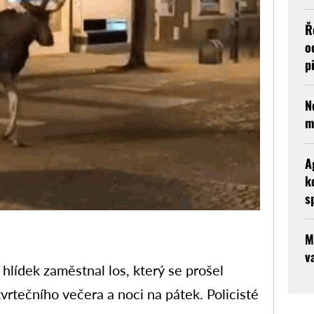
Ř
o
p
N
m
A
k
s
M
v
lídek zaměstnal los, který se prošel
rtečního večera a noci na pátek. Policisté