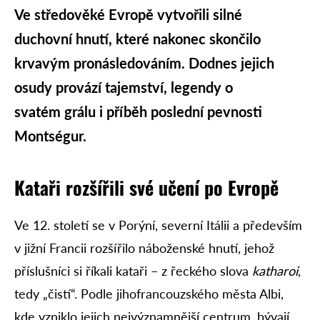
Ve středověké Evropě vytvořili silné
duchovní hnutí, které nakonec skončilo
krvavým pronásledováním. Dodnes jejich
osudy provází tajemství, legendy o
svatém grálu i příběh poslední pevnosti
Montségur.
Kataři rozšířili své učení po Evropě
Ve 12. století se v Porýní, severní Itálii a především
v jižní Francii rozšířilo náboženské hnutí, jehož
příslušníci si říkali kataři – z řeckého slova
katharoi
,
tedy „čistí“. Podle jihofrancouzského města Albi,
kde vzniklo jejich nejvýznamnější centrum, bývají