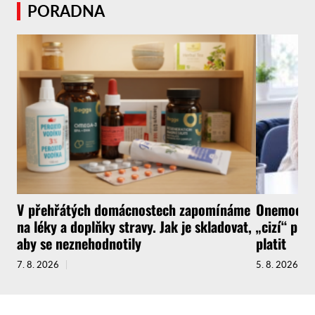
PORADNA
V přehřátých domácnostech zapomínáme
Onemocnít
na léky a doplňky stravy. Jak je skladovat,
„cizí“ pra
aby se neznehodnotily
platit
7. 8. 2026
5. 8. 2026