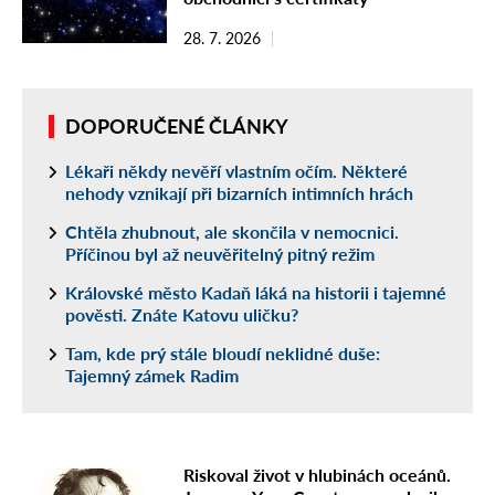
28. 7. 2026
DOPORUČENÉ ČLÁNKY
Lékaři někdy nevěří vlastním očím. Některé
nehody vznikají při bizarních intimních hrách
Chtěla zhubnout, ale skončila v nemocnici.
Příčinou byl až neuvěřitelný pitný režim
Královské město Kadaň láká na historii i tajemné
pověsti. Znáte Katovu uličku?
Tam, kde prý stále bloudí neklidné duše:
Tajemný zámek Radim
Riskoval život v hlubinách oceánů.