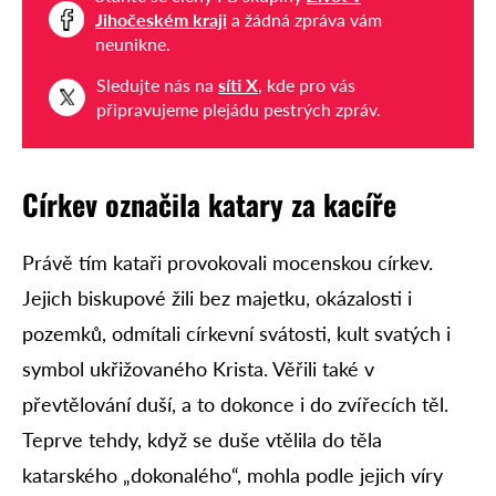
Jihočeském kraji
a žádná zpráva vám
neunikne.
Sledujte nás na
síti X
, kde pro vás
připravujeme plejádu pestrých zpráv.
Církev označila katary za kacíře
Právě tím kataři provokovali mocenskou církev.
Jejich biskupové žili bez majetku, okázalosti i
pozemků, odmítali církevní svátosti, kult svatých i
symbol ukřižovaného Krista. Věřili také v
převtělování duší, a to dokonce i do zvířecích těl.
Teprve tehdy, když se duše vtělila do těla
katarského „dokonalého“, mohla podle jejich víry