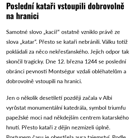
Poslední kataři vstoupili dobrovolně
na hranici
Samotné slovo „kacíř“ ostatně vzniklo právě ze
slova „katar“. Přesto se kataři nebránili. Válku totiž
pokládali za něco nekřesťanského. Jejich odpor tak
skončil tragicky. Dne 12. března 1244 se poslední
obránci pevnosti Montségur vzdali obléhatelům a
dobrovolně vstoupili na hranici.
Jen o několik desetiletí později začala v Albi
vyrůstat monumentální katedrála, symbol triumfu
papežské moci nad někdejším centrem katarského
hnutí. Přesto kataři z dějin nezmizeli úplně.
Postupem času je obestřela aura tajemství. Podle