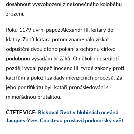
dosáhnout vysvobození z nekonečného koloběhu
zrození.
Roku 1179 uvrhl papež Alexandr III. katary do
klatby. Zabít katara potom znamenalo získat
odpuštění dvouletého pokání a ochranu církve,
podobnou výsadám křižáků. O několik desetiletí
později vydal papež Inocenc III. tvrdé zákony proti
kacířům a položil základy inkvizičních procesů. Za
jeho pontifikátu byli kataři pronásledováni s
mimořádnou brutalitou.
ČTĚTE VÍCE:
Riskoval život v hlubinách oceánů.
Jacques-Yves Cousteau proslavil podmořský svět