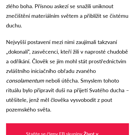
zlého boha. Přísnou askezí se snažili uniknout
znečištění materiálním světem a přiblížit se čistému
duchu.
Nejvyšší postavení mezi nimi zaujímali takzvaní
„dokonalí“, zasvěcenci, kteří žili v naprosté chudobě
a odříkání. Člověk se jím mohl stát prostřednictvím
zvláštního iniciačního obřadu zvaného
consolamentum
neboli útěcha. Smyslem tohoto
rituálu bylo připravit duši na přijetí Svatého ducha –
utěšitele, jenž měl člověka vysvobodit z pout
pozemského světa.
Staňte se členy FB skupiny
Život v