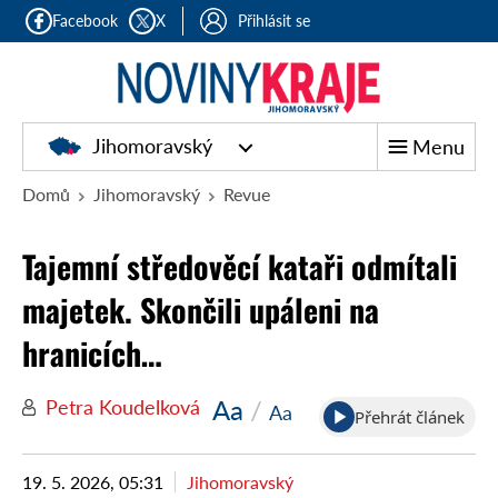
Facebook
X
Přihlásit se
Jihomoravský
Menu
Domů
Jihomoravský
Revue
Tajemní středověcí kataři odmítali
majetek. Skončili upáleni na
hranicích…
Aa
/
Petra Koudelková
Aa
Přehrát článek
19. 5. 2026, 05:31
Jihomoravský