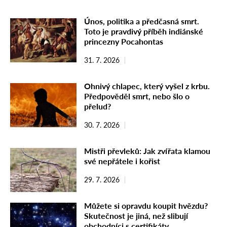
Únos, politika a předčasná smrt.
Toto je pravdivý příběh indiánské
princezny Pocahontas
31. 7. 2026
Ohnivý chlapec, který vyšel z krbu.
Předpověděl smrt, nebo šlo o
přelud?
30. 7. 2026
Mistři převleků: Jak zvířata klamou
své nepřátele i kořist
29. 7. 2026
Můžete si opravdu koupit hvězdu?
Skutečnost je jiná, než slibují
obchodníci s certifikáty