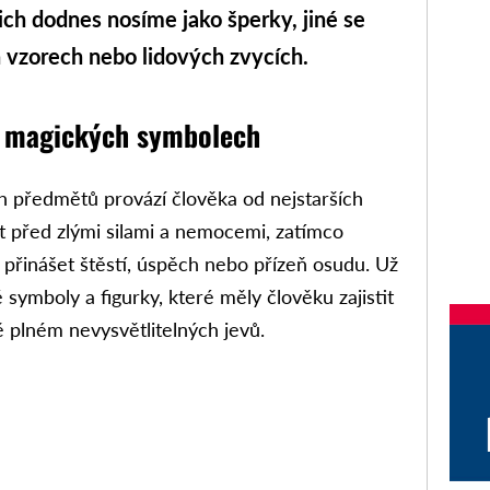
ich dodnes nosíme jako šperky, jiné se
h vzorech nebo lidových zvycích.
 v magických symbolech
 předmětů provází člověka od nejstarších
it před zlými silami a nemocemi, zatímco
 přinášet štěstí, úspěch nebo přízeň osudu. Už
 symboly a figurky, které měly člověku zajistit
plném nevysvětlitelných jevů.