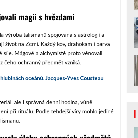
jovali magii s hvězdami
a výroba talismanů spojována s astrologií a
ují život na Zemi. Každý kov, drahokam i barva
 síle. Mágové a alchymisté proto věnovali
 z čeho ochranný předmět vzniká.
v hlubinách oceánů. Jacques-Yves Cousteau
eriál, ale i správná denní hodina, vůně
í při rituálu. Podle tehdejší víry mohlo jediné
alismanu.
řevzaly úlohu ochranných předmětů