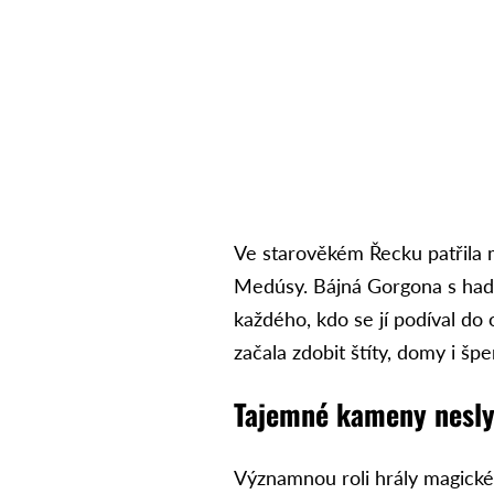
Ve starověkém Řecku patřila 
Medúsy. Bájná Gorgona s had
každého, kdo se jí podíval do 
začala zdobit štíty, domy i šp
Tajemné kameny nesly
Významnou roli hrály magické