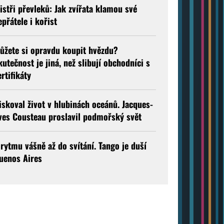
istři převleků: Jak zvířata klamou své
epřátele i kořist
ůžete si opravdu koupit hvězdu?
kutečnost je jiná, než slibují obchodníci s
ertifikáty
iskoval život v hlubinách oceánů. Jacques-
ves Cousteau proslavil podmořský svět
 rytmu vášně až do svítání. Tango je duší
uenos Aires