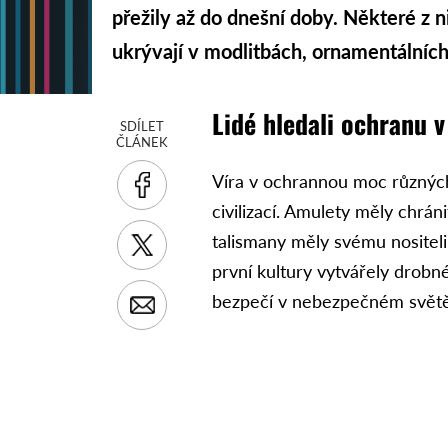
přežily až do dnešní doby. Některé z n
ukrývají v modlitbách, ornamentálníc
Lidé hledali ochranu
SDÍLET
ČLÁNEK
Víra v ochrannou moc různých
civilizací. Amulety měly chrán
talismany měly svému nositeli
první kultury vytvářely drobné
bezpečí v nebezpečném světě 