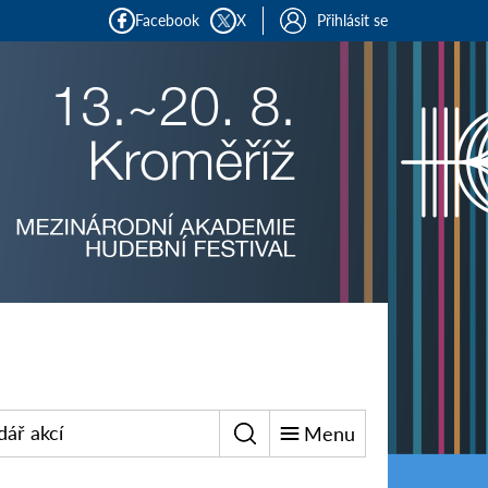
Facebook
X
Přihlásit se
dář akcí
Menu