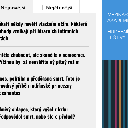
Nejnovější
Nejčtenější
ékaři někdy nevěří vlastním očím. Některé
ehody vznikají při bizarních intimních
rách
htěla zhubnout, ale skončila v nemocnici.
říčinou byl až neuvěřitelný pitný režim
nos, politika a předčasná smrt. Toto je
ravdivý příběh indiánské princezny
ocahontas
hnivý chlapec, který vyšel z krbu.
ředpověděl smrt, nebo šlo o přelud?