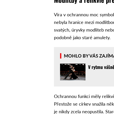
Víra v ochrannou moc symbolů 
nebyla hranice mezi modlitbo
svatých, úryvky modliteb neb
podobně jako staré amulety.
MOHLO BY VÁS ZAJÍM
V rytmu vášně
Ochrannou funkci měly relikv
Přestože se církev snažila něk
je nikdy zcela neopustila. St