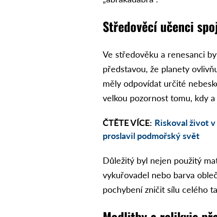
Středověcí učenci spo
Ve středověku a renesanci byl
představou, že planety ovlivň
měly odpovídat určité nebeské
velkou pozornost tomu, kdy a
ČTĚTE VÍCE:
Riskoval život 
proslavil podmořský svět
Důležitý byl nejen použitý mat
vykuřovadel nebo barva oblečen
pochybení zničit sílu celého t
Modlitby a relikvie p