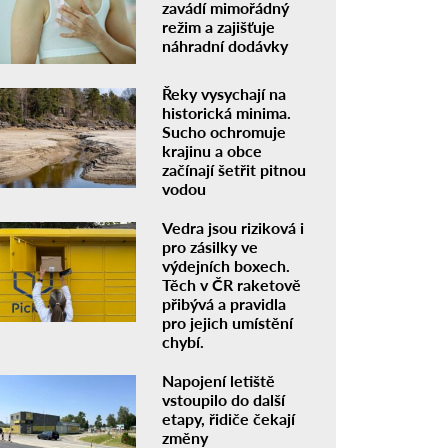
zavádí mimořádný
režim a zajišťuje
náhradní dodávky
Řeky vysychají na
historická minima.
Sucho ochromuje
krajinu a obce
začínají šetřit pitnou
vodou
Vedra jsou riziková i
pro zásilky ve
výdejních boxech.
Těch v ČR raketově
přibývá a pravidla
pro jejich umístění
chybí.
Napojení letiště
vstoupilo do další
etapy, řidiče čekají
změny