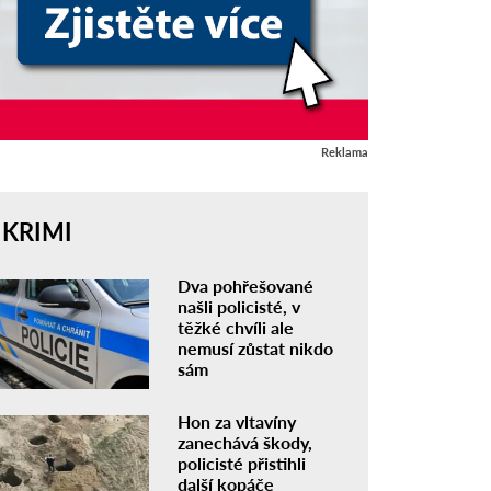
Reklama
KRIMI
Dva pohřešované
našli policisté, v
těžké chvíli ale
nemusí zůstat nikdo
sám
Hon za vltavíny
zanechává škody,
policisté přistihli
další kopáče