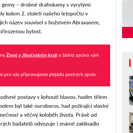
 gemy – drobné drahokamy s vyrytými
ly kolem 2. století našeho letopočtu v
ejich název souvisel s božstvem Abraxasem,
řirozenou bytost.
iny
Život v Jihočeském kraji
a žádná zpráva vám
de pro vás připravujeme plejádu pestrých zpráv.
divné postavy s kohoutí hlavou, hadím tělem
olem byl také ouroboros, had požírající vlastní
onečnost a věčný koloběh života. Právě od
rých badatelů odvozuje i známé zaklínadlo