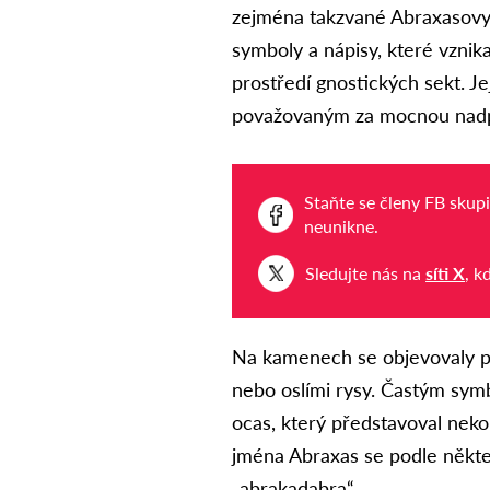
zejména takzvané Abraxasovy
symboly a nápisy, které vznika
prostředí gnostických sekt. J
považovaným za mocnou nadp
Staňte se členy FB skup
neunikne.
Sledujte nás na
síti X
, k
Na kamenech se objevovaly po
nebo oslími rysy. Častým symb
ocas, který představoval nek
jména Abraxas se podle někte
„abrakadabra“.