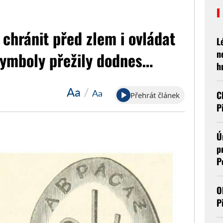
chránit před zlem i ovládat
L
n
 symboly přežily dodnes…
h
Aa
/
Aa
C
Přehrát článek
P
Ú
p
P
O
P