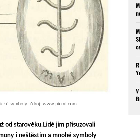
M
n
M
S
c
R
Y
V
B
ické symboly. Zdroj: www.picryl.com
už od starověku
.
Lidé jim přisuzovali
émony i neštěstím a mnohé symboly