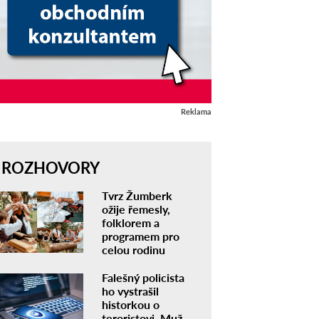
Reklama
ROZHOVORY
Tvrz Žumberk
ožije řemesly,
folklorem a
programem pro
celou rodinu
Falešný policista
ho vystrašil
historkou o
teroristovi. Muž