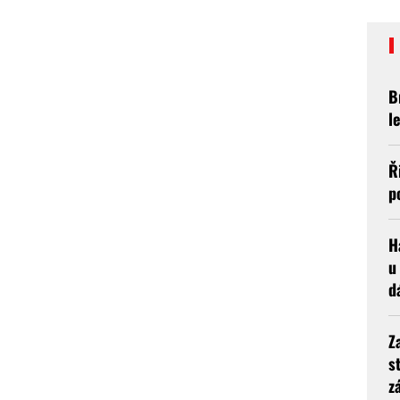
B
l
Ř
p
H
u
d
Z
s
z