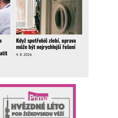
a
Když spotřebič zlobí, oprava
může být nejrychlejší řešení
atit
4. 8. 2026
hatice
Písek
Vyškov
Znojmo