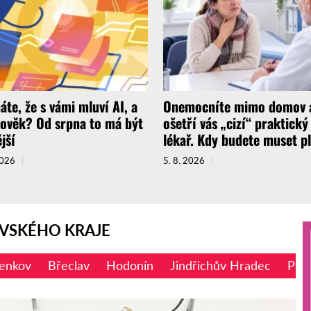
áte, že s vámi mluví AI, a
Onemocníte mimo domov 
lověk? Od srpna to má být
ošetří vás „cizí“ praktický
jší
lékař. Kdy budete muset pl
2026
5. 8. 2026
VSKÉHO KRAJE
enkov
Břeclav
Hodonín
Jindřichův Hradec
Prac