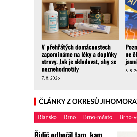
V přehřátých domácnostech
Pozn
zapomínáme na léky a doplňky
ne č
stravy. Jak je skladovat, aby se
jasně
neznehodnotily
6. 8. 
7. 8. 2026
ČLÁNKY Z OKRESŮ JIHOMORA
Blansko
Brno
Brno-město
Brno-v
Řidič odbočil tam, kam