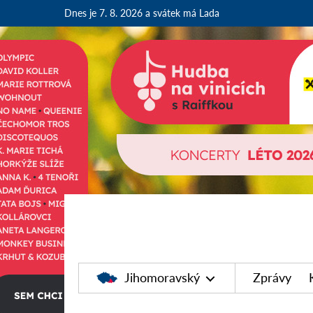
Dnes je 7. 8. 2026
a svátek má Lada
Jihomoravský
Zprávy