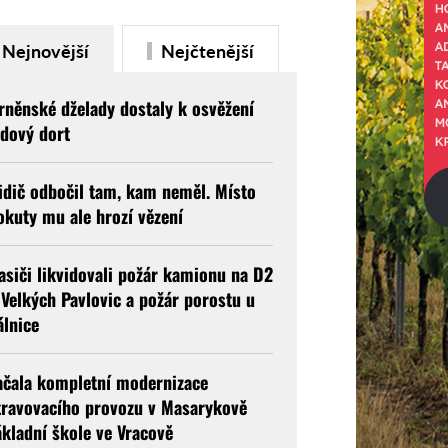
Nejnovější
Nejčtenější
rněnské dželady dostaly k osvěžení
edový dort
idič odbočil tam, kam neměl. Místo
okuty mu ale hrozí vězení
asiči likvidovali požár kamionu na D2
 Velkých Pavlovic a požár porostu u
álnice
ačala kompletní modernizace
travovacího provozu v Masarykově
ákladní škole ve Vracově