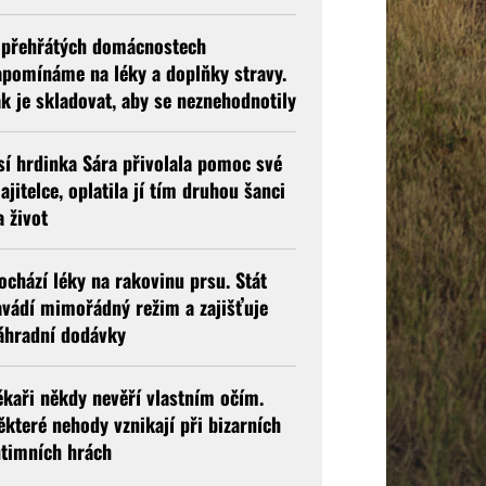
 přehřátých domácnostech
apomínáme na léky a doplňky stravy.
ak je skladovat, aby se neznehodnotily
sí hrdinka Sára přivolala pomoc své
ajitelce, oplatila jí tím druhou šanci
a život
ochází léky na rakovinu prsu. Stát
avádí mimořádný režim a zajišťuje
áhradní dodávky
ékaři někdy nevěří vlastním očím.
ěkteré nehody vznikají při bizarních
ntimních hrách