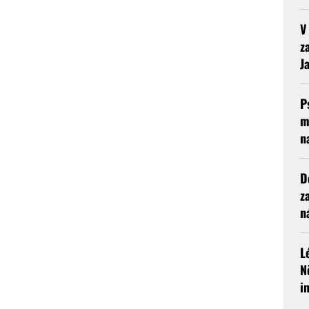
V
z
J
P
m
n
D
z
n
L
N
i