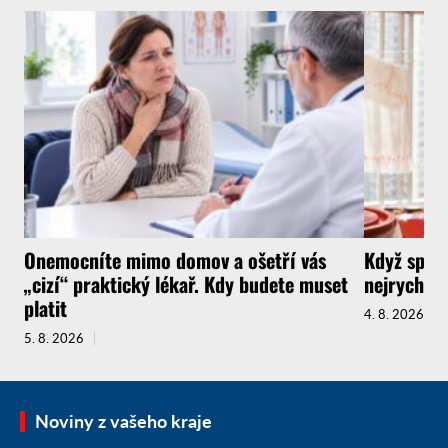
Onemocníte mimo domov a ošetří vás
Když spotř
„cizí“ praktický lékař. Kdy budete muset
nejrychlej
platit
4. 8. 2026
5. 8. 2026
Noviny z vašeho kraje