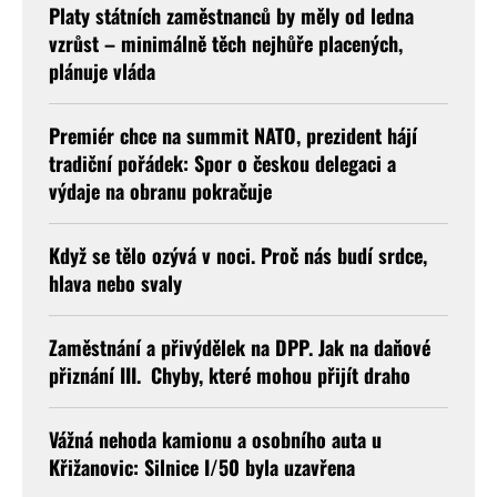
Platy státních zaměstnanců by měly od ledna
vzrůst – minimálně těch nejhůře placených,
plánuje vláda
Premiér chce na summit NATO, prezident hájí
tradiční pořádek: Spor o českou delegaci a
výdaje na obranu pokračuje
Když se tělo ozývá v noci. Proč nás budí srdce,
hlava nebo svaly
Zaměstnání a přivýdělek na DPP. Jak na daňové
přiznání III. Chyby, které mohou přijít draho
Vážná nehoda kamionu a osobního auta u
Křižanovic: Silnice I/50 byla uzavřena