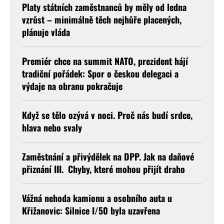
Platy státních zaměstnanců by měly od ledna
vzrůst – minimálně těch nejhůře placených,
plánuje vláda
Premiér chce na summit NATO, prezident hájí
tradiční pořádek: Spor o českou delegaci a
výdaje na obranu pokračuje
Když se tělo ozývá v noci. Proč nás budí srdce,
hlava nebo svaly
Zaměstnání a přivýdělek na DPP. Jak na daňové
přiznání III. Chyby, které mohou přijít draho
Vážná nehoda kamionu a osobního auta u
Křižanovic: Silnice I/50 byla uzavřena