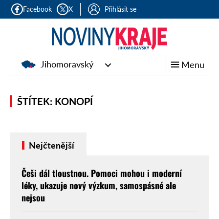
Facebook
X
Přihlásit se
Jihomoravský
Menu
ŠTÍTEK: KONOPÍ
Nejčtenější
Češi dál tloustnou. Pomoci mohou i moderní
léky, ukazuje nový výzkum, samospásné ale
nejsou