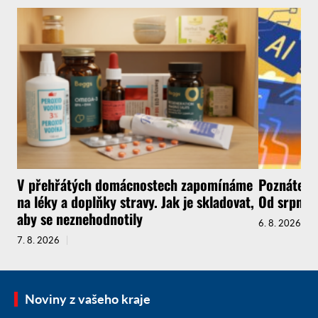
V přehřátých domácnostech zapomínáme
Poznáte, ž
na léky a doplňky stravy. Jak je skladovat,
Od srpna t
aby se neznehodnotily
6. 8. 2026
7. 8. 2026
Noviny z vašeho kraje