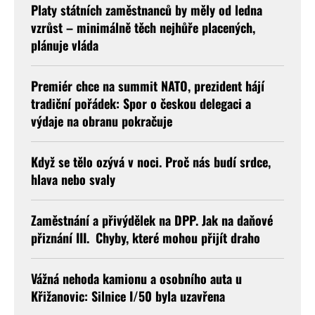
Platy státních zaměstnanců by měly od ledna
vzrůst – minimálně těch nejhůře placených,
plánuje vláda
Premiér chce na summit NATO, prezident hájí
tradiční pořádek: Spor o českou delegaci a
výdaje na obranu pokračuje
Když se tělo ozývá v noci. Proč nás budí srdce,
hlava nebo svaly
Zaměstnání a přivýdělek na DPP. Jak na daňové
přiznání III. Chyby, které mohou přijít draho
Vážná nehoda kamionu a osobního auta u
Křižanovic: Silnice I/50 byla uzavřena