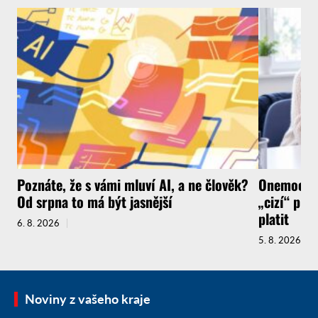
Poznáte, že s vámi mluví AI, a ne člověk?
Onemocnít
Od srpna to má být jasnější
„cizí“ pra
platit
6. 8. 2026
5. 8. 2026
Noviny z vašeho kraje