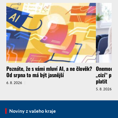
Poznáte, že s vámi mluví AI, a ne člověk?
Onemocnít
Od srpna to má být jasnější
„cizí“ pra
platit
6. 8. 2026
5. 8. 2026
Noviny z vašeho kraje