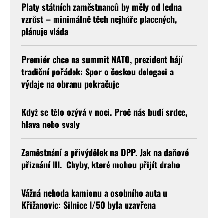
Platy státních zaměstnanců by měly od ledna
vzrůst – minimálně těch nejhůře placených,
plánuje vláda
Premiér chce na summit NATO, prezident hájí
tradiční pořádek: Spor o českou delegaci a
výdaje na obranu pokračuje
Když se tělo ozývá v noci. Proč nás budí srdce,
hlava nebo svaly
Zaměstnání a přivýdělek na DPP. Jak na daňové
přiznání III. Chyby, které mohou přijít draho
Vážná nehoda kamionu a osobního auta u
Křižanovic: Silnice I/50 byla uzavřena