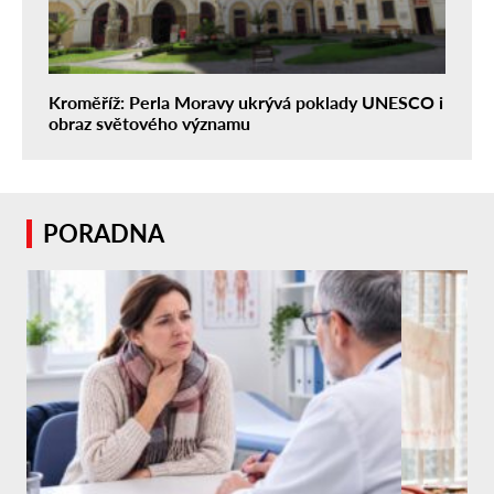
Kroměříž: Perla Moravy ukrývá poklady UNESCO i
obraz světového významu
PORADNA