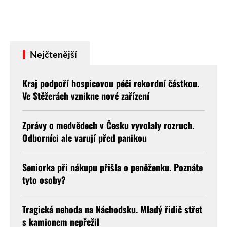
odborných komisí určí nejlepší vína
jednotlivých vinařských regionů,
která se posléze utkají o ...
Nejčtenější
Kraj podpoří hospicovou péči rekordní částkou.
Ve Stěžerách vznikne nové zařízení
Zprávy o medvědech v Česku vyvolaly rozruch.
Odborníci ale varují před panikou
Seniorka při nákupu přišla o peněženku. Poznáte
tyto osoby?
Tragická nehoda na Náchodsku. Mladý řidič střet
s kamionem nepřežil