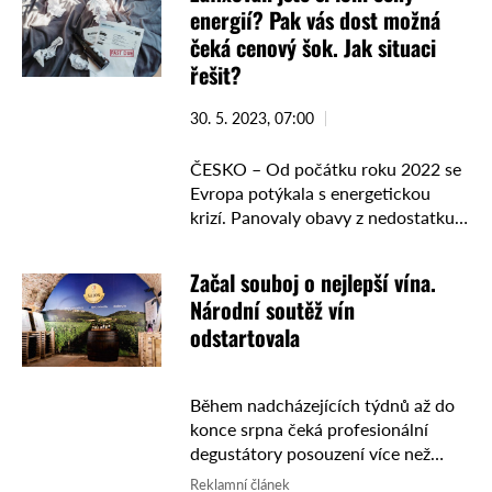
začaly relativně …
energií? Pak vás dost možná
čeká cenový šok. Jak situaci
řešit?
30. 5. 2023, 07:00
ČESKO – Od počátku roku 2022 se
Evropa potýkala s energetickou
krizí. Panovaly obavy z nedostatku
zemního plynu a nakonec začala
prudce zdražovat i elektřina. Mnoha
Začal souboj o nejlepší vína.
lidem tak zálohy vzrostly do
Národní soutěž vín
astronomických …
odstartovala
Během nadcházejících týdnů až do
konce srpna čeká profesionální
degustátory posouzení více než
dvou tisícovek vzorků. Zástupci
Reklamní článek