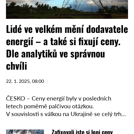
Lidé ve velkém mění dodavatele
energií – a také si fixují ceny.
Dle analytiků ve správnou
chvíli
22. 1. 2025, 08:00
ČESKO – Ceny energií byly v posledních
letech poměrně palčivou otázkou.
V souvislosti s válkou na Ukrajině se celý trh
s energiemi významně proměnil a ceny
radikálně vzrostly. Teprve v loňském roce se
Zafixovali jste si loni ceny