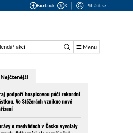
Facebook
X
Přihlásit se
lendář akcí
Menu
Nejčtenější
raj podpoří hospicovou péči rekordní
ástkou. Ve Stěžerách vznikne nové
ařízení
právy o medvědech v Česku vyvolaly