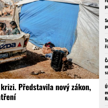
r
p
S
p
T
ř
Č
m
s
krizi. Představila nový zákon,
Ú
e
atření
K