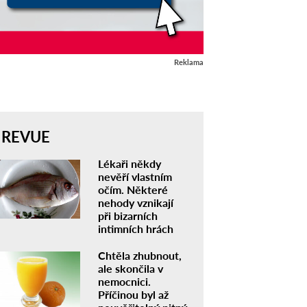
Reklama
REVUE
Lékaři někdy
nevěří vlastním
očím. Některé
nehody vznikají
při bizarních
intimních hrách
Chtěla zhubnout,
ale skončila v
nemocnici.
Příčinou byl až