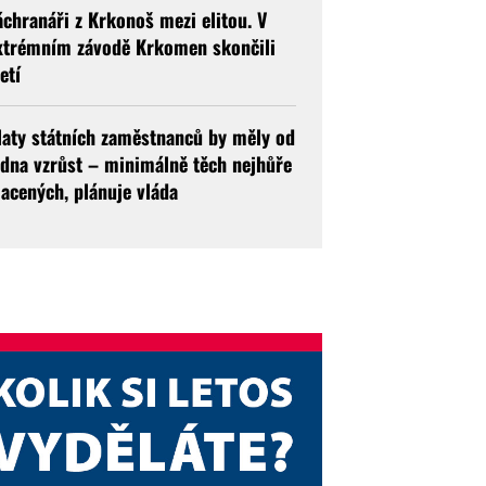
áchranáři z Krkonoš mezi elitou. V
xtrémním závodě Krkomen skončili
etí
laty státních zaměstnanců by měly od
edna vzrůst – minimálně těch nejhůře
lacených, plánuje vláda