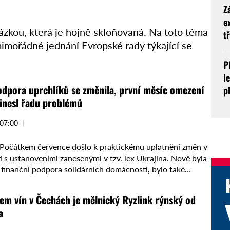
Z
e
zkou, která je hojně skloňovaná. Na toto téma
tř
mimořádné jednání Evropské rady týkající se
P
l
odpora uprchlíků se změnila, první měsíc omezení
p
inesl řadu problémů
 07:00
očátkem července došlo k praktickému uplatnění změn v
i s ustanoveními zanesenými v tzv. lex Ukrajina. Nově byla
finanční podpora solidárních domácností, bylo také
hromadné humanitární …
m vín v Čechách je mělnický Ryzlink rýnský od
a