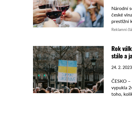
Národní s
české vina
prestižní 
Vondrák z 
Reklamní čl
Rok válk
stálo a j
24. 2. 2023
ČESKO – D
vypukla 24
toho, kol