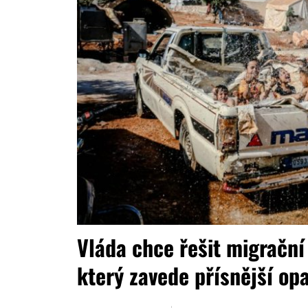
Vláda chce řešit migrační 
který zavede přísnější op