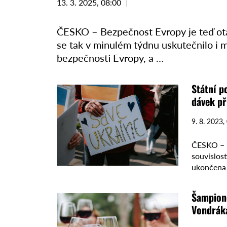
13. 3. 2025, 08:00
ČESKO – Bezpečnost Evropy je teď otá
se tak v minulém týdnu uskutečnilo i 
bezpečnosti Evropy, a …
Státní p
dávek př
9. 8. 2023,
ČESKO – P
souvislost
ukončena 
omezeno 
Šampione
Vondrák