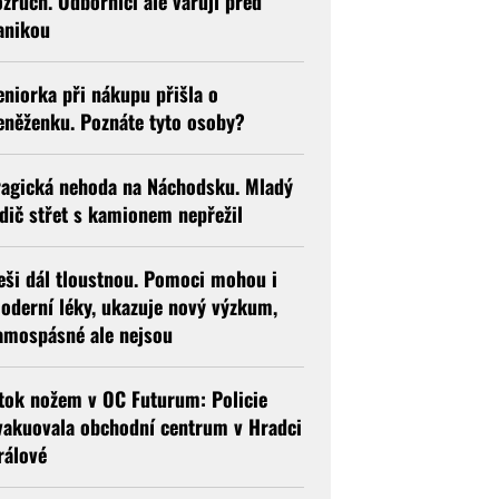
ozruch. Odborníci ale varují před
anikou
eniorka při nákupu přišla o
eněženku. Poznáte tyto osoby?
ragická nehoda na Náchodsku. Mladý
idič střet s kamionem nepřežil
eši dál tloustnou. Pomoci mohou i
oderní léky, ukazuje nový výzkum,
amospásné ale nejsou
tok nožem v OC Futurum: Policie
vakuovala obchodní centrum v Hradci
rálové