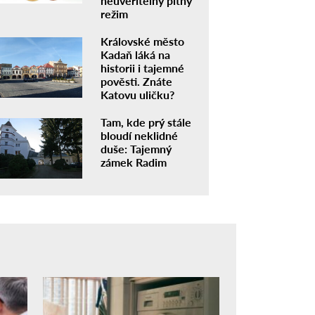
neuvěřitelný pitný
režim
Královské město
Kadaň láká na
historii i tajemné
pověsti. Znáte
Katovu uličku?
Tam, kde prý stále
bloudí neklidné
duše: Tajemný
zámek Radim