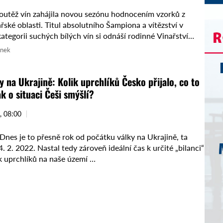
outěž vín zahájila novou sezónu hodnocením vzorků z
řské oblasti. Titul absolutního Šampiona a vítězství v
kategorii suchých bílých vín si odnáší rodinné Vinařství
Mělníka ...
ánek
y na Ukrajině: Kolik uprchlíků Česko přijalo, co to
ak o situaci Češi smýšlí?
, 08:00
nes je to přesně rok od počátku války na Ukrajině, ta
. 2. 2022. Nastal tedy zároveň ideální čas k určité „bilanci“
ik uprchlíků na naše území …