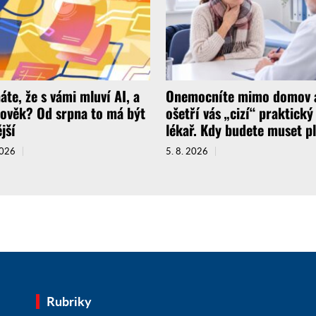
áte, že s vámi mluví AI, a
Onemocníte mimo domov 
lověk? Od srpna to má být
ošetří vás „cizí“ praktický
jší
lékař. Kdy budete muset pl
2026
5. 8. 2026
Rubriky