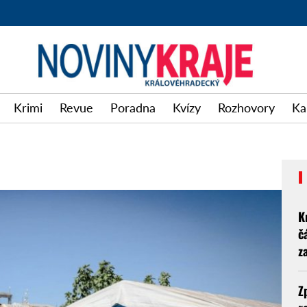
Krimi
Revue
Poradna
Kvízy
Rozhovory
Ka
K
č
z
Z