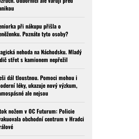
ozruch. Odborníci ale varují před
anikou
eniorka při nákupu přišla o
eněženku. Poznáte tyto osoby?
ragická nehoda na Náchodsku. Mladý
idič střet s kamionem nepřežil
eši dál tloustnou. Pomoci mohou i
oderní léky, ukazuje nový výzkum,
amospásné ale nejsou
tok nožem v OC Futurum: Policie
vakuovala obchodní centrum v Hradci
rálové