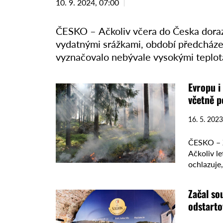
10. 9. 2024, 07:00
ČESKO – Ačkoliv včera do Česka doraz
vydatnými srážkami, období předcházej
vyznačovalo nebývale vysokými teplot
Copernicus …
Evropu i
včetně p
16. 5. 2023
ČESKO – Ž
Ačkoliv le
ochlazuje
Začal so
odstarto