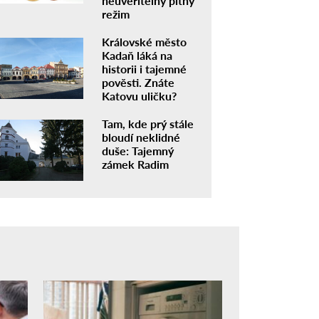
neuvěřitelný pitný
režim
Královské město
Kadaň láká na
historii i tajemné
pověsti. Znáte
Katovu uličku?
Tam, kde prý stále
bloudí neklidné
duše: Tajemný
zámek Radim