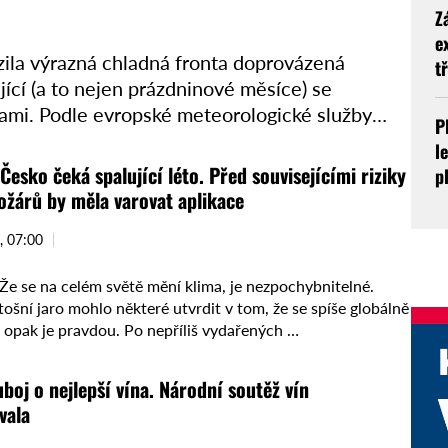
Z
e
ila výrazná chladná fronta doprovázená
tř
ící (a to nejen prázdninové měsíce) se
ami. Podle evropské meteorologické služby
P
l
 Česko čeká spalující léto. Před souvisejícími riziky
p
ožárů by měla varovat aplikace
, 07:00
e se na celém světě mění klima, je nezpochybnitelné.
tošní jaro mohlo některé utvrdit v tom, že se spíše globálně
, opak je pravdou. Po nepříliš vydařených …
uboj o nejlepší vína. Národní soutěž vín
vala