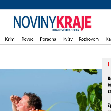
Krimi
Revue
Poradna
Kvízy
Rozhovory
Ka
K
č
z
Z