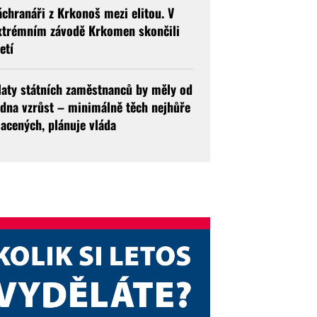
áchranáři z Krkonoš mezi elitou. V
xtrémním závodě Krkomen skončili
etí
laty státních zaměstnanců by měly od
edna vzrůst – minimálně těch nejhůře
lacených, plánuje vláda