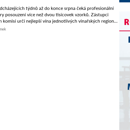
cházejících týdnů až do konce srpna čeká profesionální
ry posouzení více než dvou tisícovek vzorků. Zástupci
 komisí určí nejlepší vína jednotlivých vinařských regionů,
sléze utkají o ...
ánek