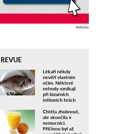
Reklama
REVUE
Lékaři někdy
nevěří vlastním
očím. Některé
nehody vznikají
při bizarních
intimních hrách
Chtěla zhubnout,
ale skončila v
nemocnici.
Příčinou byl až