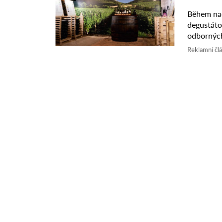
Během nad
degustáto
odborných
která se po
Reklamní čl