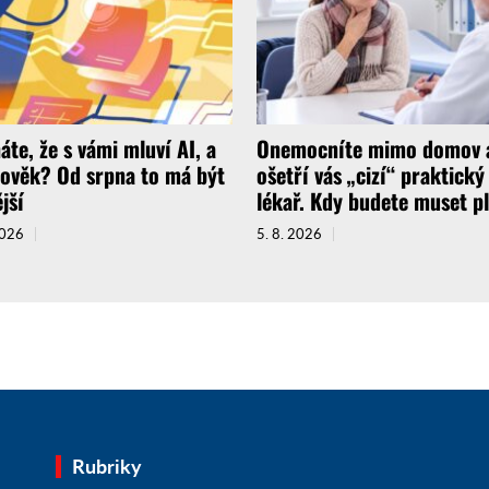
áte, že s vámi mluví AI, a
Onemocníte mimo domov 
lověk? Od srpna to má být
ošetří vás „cizí“ praktický
jší
lékař. Kdy budete muset pl
2026
5. 8. 2026
Rubriky