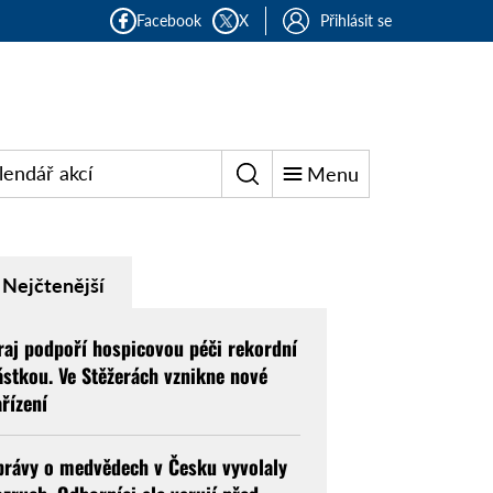
Facebook
X
Přihlásit se
lendář akcí
Menu
Nejčtenější
raj podpoří hospicovou péči rekordní
ástkou. Ve Stěžerách vznikne nové
ařízení
právy o medvědech v Česku vyvolaly