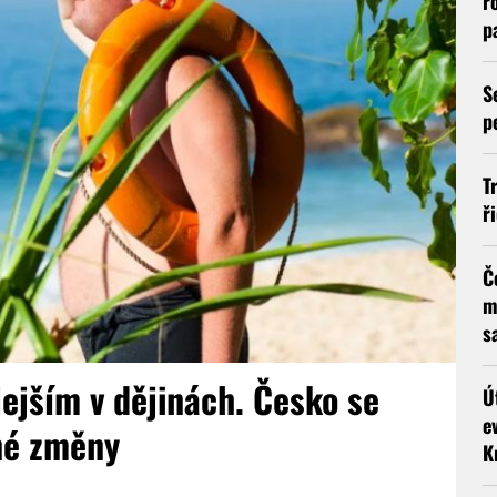
r
p
S
p
T
ř
Č
m
s
ejším v dějinách. Česko se
Ú
e
né změny
K