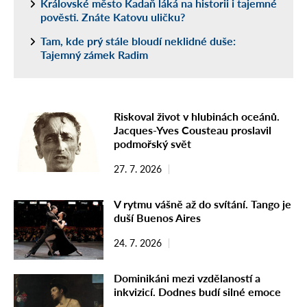
Královské město Kadaň láká na historii i tajemné
pověsti. Znáte Katovu uličku?
Tam, kde prý stále bloudí neklidné duše:
Tajemný zámek Radim
Riskoval život v hlubinách oceánů.
Jacques-Yves Cousteau proslavil
podmořský svět
27. 7. 2026
V rytmu vášně až do svítání. Tango je
duší Buenos Aires
24. 7. 2026
Dominikáni mezi vzdělaností a
inkvizicí. Dodnes budí silné emoce