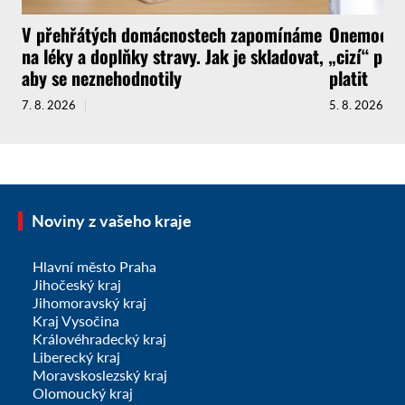
V přehřátých domácnostech zapomínáme
Onemocnít
na léky a doplňky stravy. Jak je skladovat,
„cizí“ pra
aby se neznehodnotily
platit
7. 8. 2026
5. 8. 2026
Noviny z vašeho kraje
Hlavní město Praha
Jihočeský kraj
Jihomoravský kraj
Kraj Vysočina
Královéhradecký kraj
Liberecký kraj
Moravskoslezský kraj
Olomoucký kraj