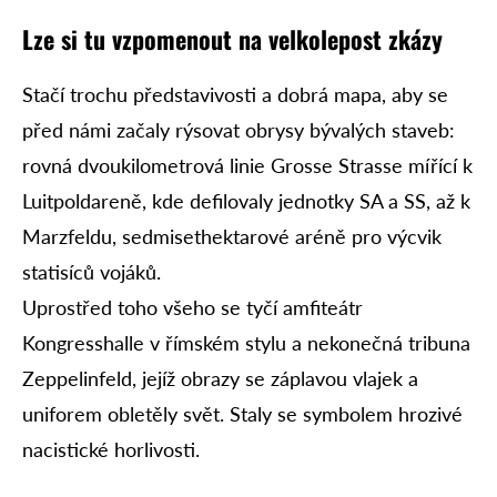
Lze si tu vzpomenout na velkolepost zkázy
Stačí trochu představivosti a dobrá mapa, aby se
před námi začaly rýsovat obrysy bývalých staveb:
rovná dvoukilometrová linie Grosse Strasse mířící k
Luitpoldareně, kde defilovaly jednotky SA a SS, až k
Marzfeldu, sedmisethektarové aréně pro výcvik
statisíců vojáků.
Uprostřed toho všeho se tyčí amfiteátr
Kongresshalle v římském stylu a nekonečná tribuna
Zeppelinfeld, jejíž obrazy se záplavou vlajek a
uniforem obletěly svět. Staly se symbolem hrozivé
nacistické horlivosti.