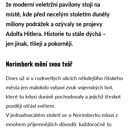
že moderní veletržní pavilony stojí na
místě, kde před necelým stoletím duněly
miliony podrážek a ozývaly se projevy
Adolfa Hitlera. Historie tu stále dýchá –
jen jinak, tišeji a pokorněji.
Norimberk mění svou tvář
Dnes už si v rozkvetlých ulicích někdejšího říšského
města jen málokdo vybaví zvuk vojenských bot,
které tu kdysi dunivě pochodovaly a jejichž třeskot
později otřásl světem.
V jednadvacátém století se o Norimberku mluví z
mnohem příjemnějších důvodů: každoročně tu