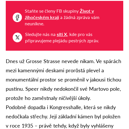
Staňte se členy FB skupiny
Život v
Jihočeském kraji
a žádná zpráva vám
neunikne.
Sledujte nás na
síti X
, kde pro vás
připravujeme plejádu pestrých zpráv.
Dnes už Grosse Strasse nevede nikam. Ve spárách
mezi kamennými deskami prorůstá plevel a
monumentální prostor se proměnil v jakousi tichou
pustinu. Speer nikdy nedokončil své Martovo pole,
protože ho zaměstnaly ničivější úkoly.
Podobně dopadla i Kongresshalle, která se nikdy
nedočkala střechy. Její základní kámen byl položen
v roce 1935 – právě tehdy, když byly vyhlášeny