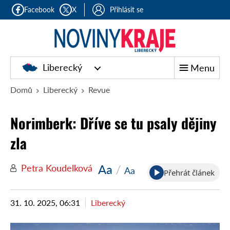
Facebook
X
Přihlásit se
Liberecký
Menu
Domů
Liberecký
Revue
Norimberk: Dříve se tu psaly dějiny
zla
Aa
/
Petra Koudelková
Aa
Přehrát článek
31. 10. 2025, 06:31
Liberecký