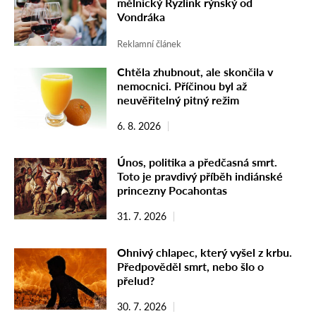
mělnický Ryzlink rýnský od
Vondráka
Reklamní článek
Chtěla zhubnout, ale skončila v
nemocnici. Příčinou byl až
neuvěřitelný pitný režim
6. 8. 2026
Únos, politika a předčasná smrt.
Toto je pravdivý příběh indiánské
princezny Pocahontas
31. 7. 2026
Ohnivý chlapec, který vyšel z krbu.
Předpověděl smrt, nebo šlo o
přelud?
30. 7. 2026