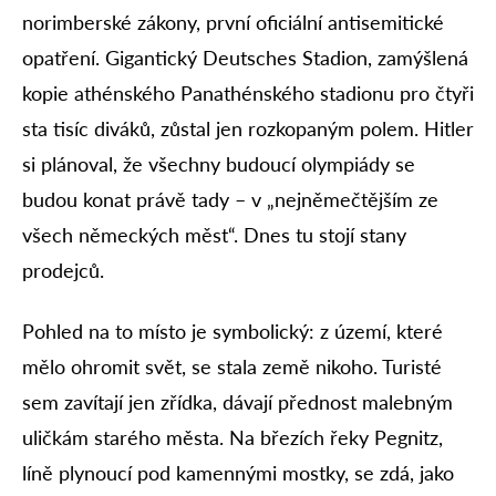
norimberské zákony, první oficiální antisemitické
opatření. Gigantický Deutsches Stadion, zamýšlená
kopie athénského Panathénského stadionu pro čtyři
sta tisíc diváků, zůstal jen rozkopaným polem. Hitler
si plánoval, že všechny budoucí olympiády se
budou konat právě tady – v „nejněmečtějším ze
všech německých měst“. Dnes tu stojí stany
prodejců.
Pohled na to místo je symbolický: z území, které
mělo ohromit svět, se stala země nikoho. Turisté
sem zavítají jen zřídka, dávají přednost malebným
uličkám starého města. Na březích řeky Pegnitz,
líně plynoucí pod kamennými mostky, se zdá, jako