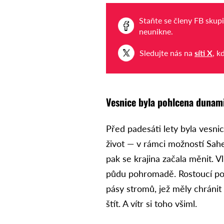
Staňte se členy FB skup
neunikne.
Sledujte nás na
síti X
, k
Vesnice byla pohlcena dunam
Před padesáti lety byla vesni
život — v rámci možností Sahel
pak se krajina začala měnit. V
půdu pohromadě. Rostoucí pop
pásy stromů, jež měly chránit 
štít. A vítr si toho všiml.