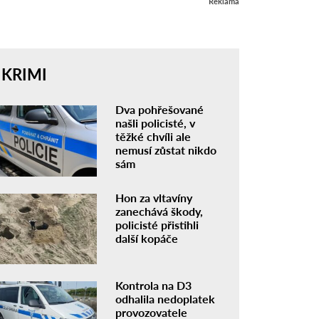
Reklama
KRIMI
Dva pohřešované
našli policisté, v
těžké chvíli ale
nemusí zůstat nikdo
sám
Hon za vltavíny
zanechává škody,
policisté přistihli
další kopáče
Kontrola na D3
odhalila nedoplatek
provozovatele