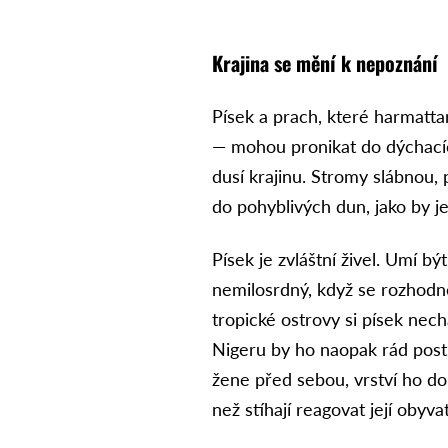
Krajina se mění k nepoznání
Písek a prach, které harmatta
— mohou pronikat do dýchacíc
dusí krajinu. Stromy slábnou,
do pohyblivých dun, jako by j
Písek je zvláštní živel. Umí bý
nemilosrdný, když se rozhodn
tropické ostrovy si písek nec
Nigeru by ho naopak rád postrá
žene před sebou, vrství ho do 
než stíhají reagovat její obyva