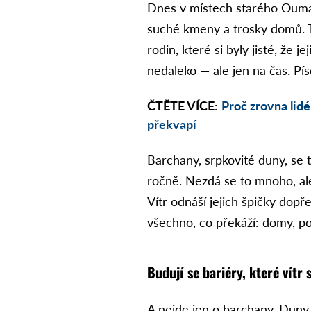
Dnes v místech starého Oumara
suché kmeny a trosky domů. Ta
rodin, které si byly jisté, že j
nedaleko — ale jen na čas. Pí
ČTĚTE VÍCE:
Proč zrovna lid
překvapí
Barchany, srpkovité duny, se t
ročně. Nezdá se to mnoho, al
Vítr odnáší jejich špičky dop
všechno, co překáží: domy, po
Budují se bariéry, které vítr
A nejde jen o barchany. Duny