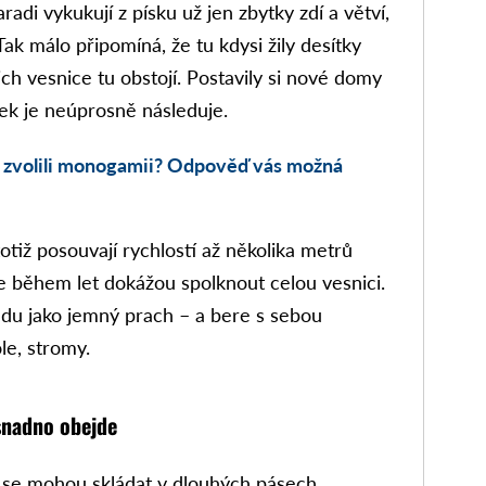
di vykukují z písku už jen zbytky zdí a větví,
k málo připomíná, že tu kdysi žily desítky
ejich vesnice tu obstojí. Postavily si nové domy
sek je neúprosně následuje.
é zvolili monogamii? Odpověď vás možná
otiž posouvají rychlostí až několika metrů
e během let dokážou spolknout celou vesnici.
ředu jako jemný prach – a bere s sebou
le, stromy.
 snadno obejde
 se mohou skládat v dlouhých pásech