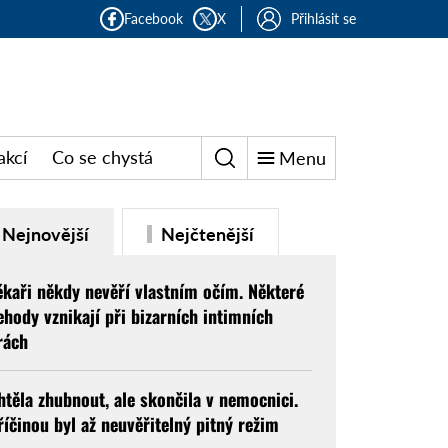
Facebook
X
Přihlásit se
akcí
Co se chystá
Menu
Nejnovější
Nejčtenější
ékaři někdy nevěří vlastním očím. Některé
ehody vznikají při bizarních intimních
rách
htěla zhubnout, ale skončila v nemocnici.
říčinou byl až neuvěřitelný pitný režim