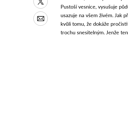
Pustoší vesnice, vysušuje půd
usazuje na všem živém. Jak př
kvůli tomu, že dokáže pročist
trochu snesitelným. Jenže ten