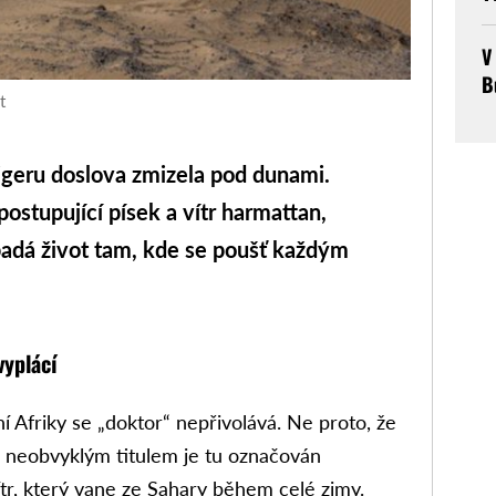
V
B
t
geru doslova zmizela pod dunami.
 postupující písek a vítr harmattan,
ypadá život tam, kde se poušť každým
vyplácí
 Afriky se „doktor“ nepřivolává. Ne proto, že
o neobvyklým titulem je tu označován
tr, který vane ze Sahary během celé zimy.