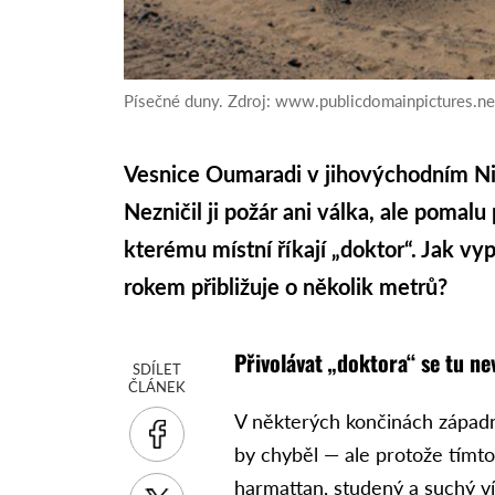
Písečné duny. Zdroj: www.publicdomainpictures.ne
Vesnice Oumaradi v jihovýchodním Ni
Nezničil ji požár ani válka, ale pomalu
kterému místní říkají „doktor“. Jak v
rokem přibližuje o několik metrů?
Přivolávat „doktora“ se tu ne
SDÍLET
ČLÁNEK
V některých končinách západní
by chyběl — ale protože tímt
harmattan, studený a suchý ví