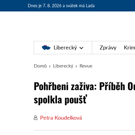
Dnes je 7. 8. 2026
a svátek má Lada
Liberecký
Zprávy
Krim
Domů
Liberecký
Revue
Pohřbeni zaživa: Příběh O
spolkla poušť
Petra Koudelková