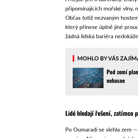
připomínajících mořské vlny,
Občas totiž nezvaným hostem
který přinese úplně jiné prou
žádná lidská bariéra nedokáže
MOHLO BY VÁS ZAJÍM
Pod zemí plan
nehasne
Lidé hledají řešení, zatímco 
Po Oumaradi se slehla zem — d