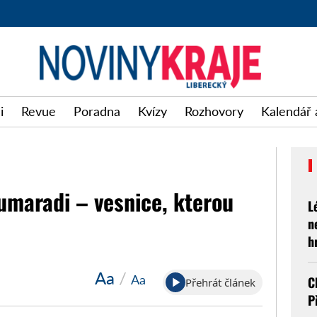
i
Revue
Poradna
Kvízy
Rozhovory
Kalendář 
umaradi – vesnice, kterou
L
n
h
Aa
/
Aa
C
Přehrát článek
P