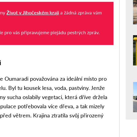
iny
Život v Jihočeském kraji
a žádná zpráva vám
de pro vás připravujeme plejádu pestrých zpráv.
i
ce Oumaradi považována za ideální místo pro
u. Byl tu kousek lesa, voda, pastviny. Jenže
lny sucha oslabily vegetaci, která dříve držela
ulace potřebovala více dřeva, a tak mizely
před větrem. Krajina ztratila svůj přirozený