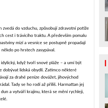
n zvedá do vzduchu, způsobují zdravotní potíže
h cest i trávicího traktu. A především pomalu
 pastviny mizí a vesnice se postupně propadají
e někdo po hrstech zasypával.
t idylický, když tvoří snové pláže – a umí být
e dobývat lidská obydlí. Zatímco některé
hávají za drahé peníze dovážet, jihovýchod
dal. Tady se ho rodí až příliš. Harmattan jej
dun a vytváří krajinu, která se mění rychleji,
telé.