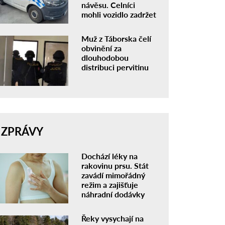
návěsu. Celníci
mohli vozidlo zadržet
Muž z Táborska čelí
obvinění za
dlouhodobou
distribuci pervitinu
ZPRÁVY
Dochází léky na
rakovinu prsu. Stát
zavádí mimořádný
režim a zajišťuje
náhradní dodávky
Řeky vysychají na