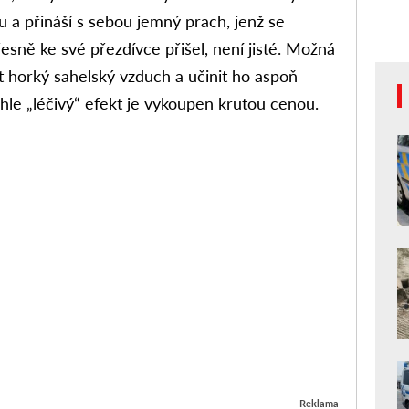
u a přináší s sebou jemný prach, jenž se
esně ke své přezdívce přišel, není jisté. Možná
it horký sahelský vzduch a učinit ho aspoň
hle „léčivý“ efekt je vykoupen krutou cenou.
Reklama