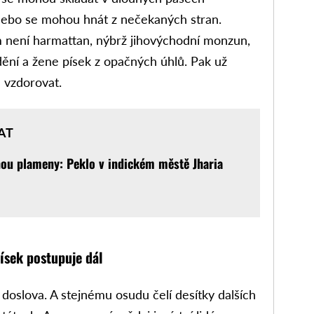
 nebo se mohou hnát z nečekaných stran.
 není harmattan, nýbrž jihovýchodní monzun,
dění a žene písek z opačných úhlů. Pak už
 vzdorovat.
AT
ou plameny: Peklo v indickém městě Jharia
písek postupuje dál
oslova. A stejnému osudu čelí desítky dalších