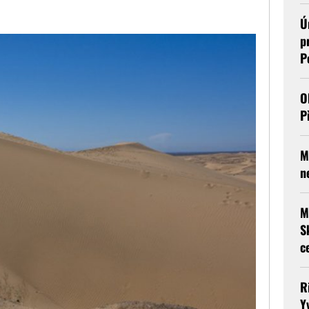
Ú
p
P
O
P
M
n
M
S
c
R
Y