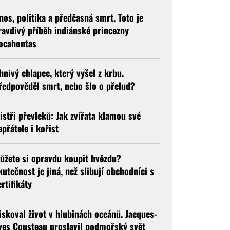
nos, politika a předčasná smrt. Toto je
ravdivý příběh indiánské princezny
ocahontas
hnivý chlapec, který vyšel z krbu.
ředpověděl smrt, nebo šlo o přelud?
istři převleků: Jak zvířata klamou své
epřátele i kořist
ůžete si opravdu koupit hvězdu?
kutečnost je jiná, než slibují obchodníci s
ertifikáty
iskoval život v hlubinách oceánů. Jacques-
ves Cousteau proslavil podmořský svět