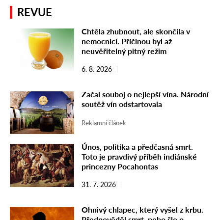
REVUE
Chtěla zhubnout, ale skončila v
nemocnici. Příčinou byl až
neuvěřitelný pitný režim
6. 8. 2026
Začal souboj o nejlepší vína. Národní
soutěž vín odstartovala
Reklamní článek
Únos, politika a předčasná smrt.
Toto je pravdivý příběh indiánské
princezny Pocahontas
31. 7. 2026
Ohnivý chlapec, který vyšel z krbu.
Předpověděl smrt, nebo šlo o