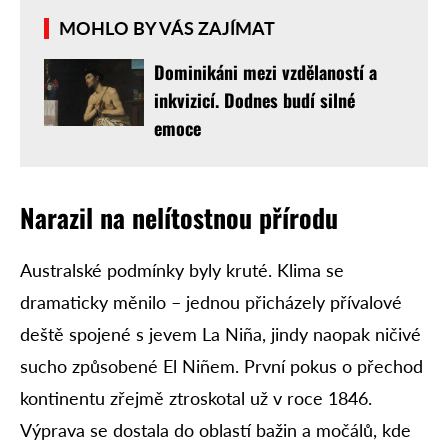
MOHLO BY VÁS ZAJÍMAT
Dominikáni mezi vzdělaností a
inkvizicí. Dodnes budí silné
emoce
Narazil na nelítostnou přírodu
Australské podmínky byly kruté. Klima se
dramaticky měnilo – jednou přicházely přívalové
deště spojené s jevem La Niña, jindy naopak ničivé
sucho způsobené El Niñem. První pokus o přechod
kontinentu zřejmě ztroskotal už v roce 1846.
Výprava se dostala do oblastí bažin a močálů, kde