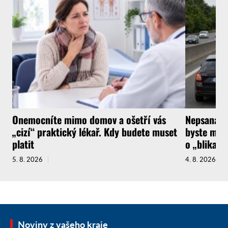
Onemocníte mimo domov a ošetří vás
Nepsaná ři
„cizí“ praktický lékař. Kdy budete muset
byste měli
platit
o „blikačk
5. 8. 2026
4. 8. 2026
Noviny z vašeho kraje