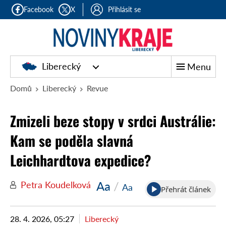
Facebook
X
Přihlásit se
Liberecký
Menu
Domů
Liberecký
Revue
Zmizeli beze stopy v srdci Austrálie:
Kam se poděla slavná
Leichhardtova expedice?
Aa
/
Petra Koudelková
Aa
Přehrát článek
28. 4. 2026, 05:27
Liberecký