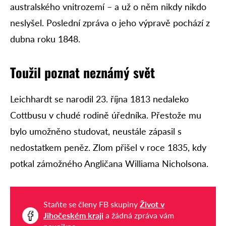
australského vnitrozemí – a už o něm nikdy nikdo
neslyšel. Poslední zpráva o jeho výpravě pochází z
dubna roku 1848.
Toužil poznat neznámý svět
Leichhardt se narodil 23. října 1813 nedaleko
Cottbusu v chudé rodině úředníka. Přestože mu
bylo umožněno studovat, neustále zápasil s
nedostatkem peněz. Zlom přišel v roce 1835, kdy
potkal zámožného Angličana Williama Nicholsona.
Staňte se členy FB skupiny
Život v
Jihočeském kraji
a žádná zpráva vám