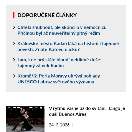
DOPORUČENÉ ČLÁNKY
Chtěla zhubnout, ale skončila v nemocnici.
Příčinou byl až neuvěřitelný pitný režim
Královské město Kadaň láká na historii i tajemné
pověsti. Znáte Katovu uličku?
Tam, kde prý stále bloudí neklidné duše:
Tajemný zámek Radim
Kroměříž: Perla Moravy ukrývá poklady
UNESCO i obraz světového významu
V rytmu vášně až do svítání. Tango je
duší Buenos Aires
24. 7. 2026