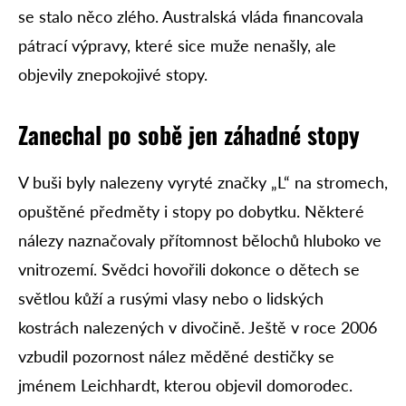
se stalo něco zlého. Australská vláda financovala
pátrací výpravy, které sice muže nenašly, ale
objevily znepokojivé stopy.
Zanechal po sobě jen záhadné stopy
V buši byly nalezeny vyryté značky „L“ na stromech,
opuštěné předměty i stopy po dobytku. Některé
nálezy naznačovaly přítomnost bělochů hluboko ve
vnitrozemí. Svědci hovořili dokonce o dětech se
světlou kůží a rusými vlasy nebo o lidských
kostrách nalezených v divočině. Ještě v roce 2006
vzbudil pozornost nález měděné destičky se
jménem Leichhardt, kterou objevil domorodec.