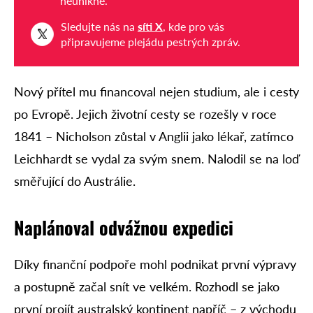
neunikne.
Sledujte nás na
síti X
, kde pro vás
připravujeme plejádu pestrých zpráv.
Nový přítel mu financoval nejen studium, ale i cesty
po Evropě. Jejich životní cesty se rozešly v roce
1841 – Nicholson zůstal v Anglii jako lékař, zatímco
Leichhardt se vydal za svým snem. Nalodil se na loď
směřující do Austrálie.
Naplánoval odvážnou expedici
Díky finanční podpoře mohl podnikat první výpravy
a postupně začal snít ve velkém. Rozhodl se jako
první projít australský kontinent napříč – z východu