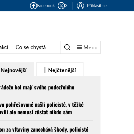
Facebook
X
Přihlásit se
akcí
Co se chystá
Menu
Nejnovější
Nejčtenější
rádeže kol mají svého podezřelého
va pohřešované našli policisté, v těžké
hvíli ale nemusí zůstat nikdo sám
on za vltavíny zanechává škody, policisté