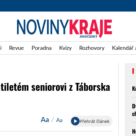
i
Revue
Poradna
Kvízy
Rozhovory
Kalendář 
iletém seniorovi z Táborska
K
D
c
Aa
/
Aa
Přehrát článek
H