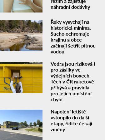
režim a zajišťuje
náhradní dodávky
Řeky vysychají na
historická minima.
Sucho ochromuje
krajinu a obce
začínají šetřit pitnou
vodou
Vedra jsou riziková i
pro zásilky ve
výdejních boxech.
Těch v ČR raketově
přibývá a pravidla
pro jejich umístění
chybí.
Napojení letiště
vstoupilo do další
etapy, řidiče čekají
změny