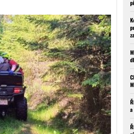
p
K
p
z
M
d
C
M
Ř
a
Ř