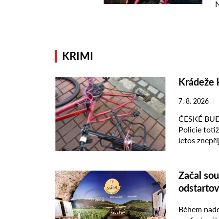
KRIMI
Krádeže 
7. 8. 2026
ČESKÉ BUDĚJ
Policie tot
letos znepř
metropole. 
Šestatřicetil
Začal sou
odstartov
Během nadch