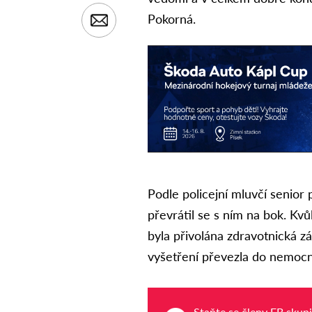
Pokorná.
Podle policejní mluvčí senior p
převrátil se s ním na bok. Kv
byla přivolána zdravotnická z
vyšetření převezla do nemocni
Staňte se členy FB skup