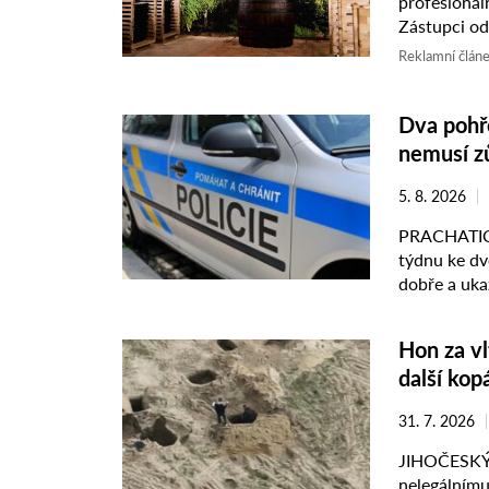
profesionální degus
Zástupci od
vinařských 
Reklamní člán
Dva pohře
nemusí z
5. 8. 2026
PRACHATICK
týdnu ke dv
dobře a ukaz
Hon za vl
další kop
31. 7. 2026
JIHOČESKÝ K
nelegálnímu