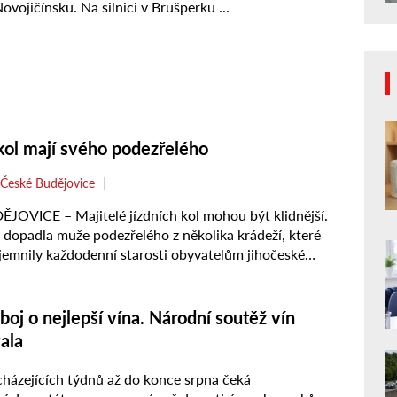
kol mají svého podezřelého
České Budějovice
OVICE – Majitelé jízdních kol mohou být klidnější.
iž dopadla muže podezřelého z několika krádeží, které
íjemnily každodenní starosti obyvatelům jihočeské
Vyšetřování případu nyní pokračuje.
etý ...
boj o nejlepší vína. Národní soutěž vín
ala
ázejících týdnů až do konce srpna čeká