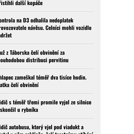
řistihli další kopáče
ontrola na D3 odhalila nedoplatek
rovozovatele návěsu. Celníci mohli vozidlo
adržet
už z Táborska čelí obvinění za
louhodobou distribuci pervitinu
hlapec zameškal téměř dva tisíce hodin.
atka čelí obvinění
idič s téměř třemi promile vyjel ze silnice
 skončil u rybníka
idič autobusu, který vjel pod viadukt a