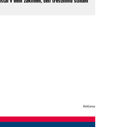
ůstal v něm zaklíněn, čelí trestnímu stíhání
Reklama