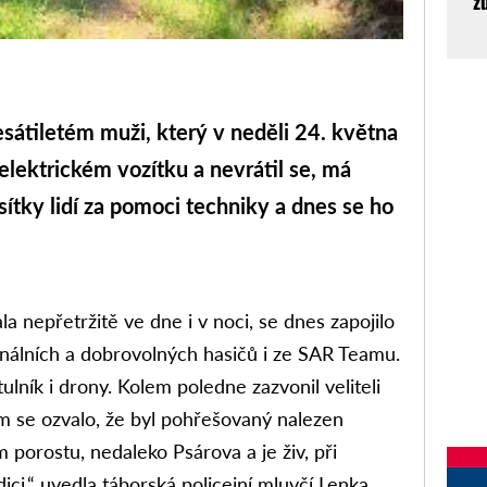
z
átiletém muži, který v neděli 24. května
lektrickém vozítku a nevrátil se, má
sítky lidí za pomoci techniky a dnes se ho
ala nepřetržitě ve dne i v noci, se dnes zapojilo
sionálních a dobrovolných hasičů i ze SAR Teamu.
tulník i drony. Kolem poledne zazvonil veliteli
ém se ozvalo, že byl pohřešovaný nalezen
porostu, nedaleko Psárova a je živ, při
ci,“ uvedla táborská policejní mluvčí Lenka