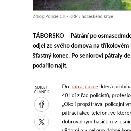
Zdroj: Policie ČR - KŘP Jihočeského kraje
TÁBORSKO –
Pátrání po osmasedmdes
odjel ze svého domova na tříkolovém e
šťastný konec. Po seniorovi pátraly de
podařilo najít.
Do
pátrací akce
, která probíh
SDÍLET
ČLÁNEK
40 lidí z řad policistů, profe
„Okolí propátrával policejní vr
pátrací akce telefon, ve kter
dobrovolným hasičem v lesním 
vědomí a v celkem dobré kondi