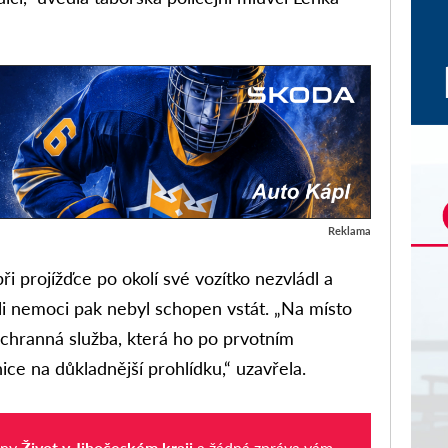
Reklama
ři projížďce po okolí své vozítko nezvládl a
ůli nemoci pak nebyl schopen vstát. „Na místo
áchranná služba, která ho po prvotním
ce na důkladnější prohlídku,“ uzavřela.
iny
Život v Jihočeském kraji
a žádná zpráva vám