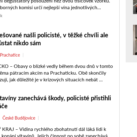
tátory posouzení než dvou tisícovek vzorků.
borných komisí určí nejlepší vína jednotlivých
regionů, která se posléze utkají o…
ek
šované našli policisté, v těžké chvíli ale
ůstat nikdo sám
Prachatice
O – Obavy o blízké vedly během dvou dnů v tomto
ěma pátracím akcím na Prachaticku. Obě skončily
ují, jak důležité je v krizových situacích nebát ...
tavíny zanechává škody, policisté přistihli
áče
České Budějovice
RAJ – Vidina rychlého zbohatnutí dál láká lidi k
 kopání vltavínů. Jejich činnost po sobě zanechává