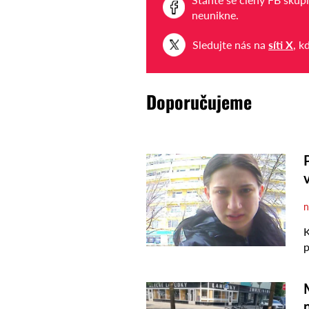
neunikne.
Sledujte nás na
síti X
, k
Doporučujeme