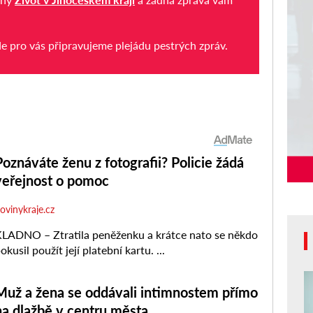
de pro vás připravujeme plejádu pestrých zpráv.