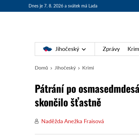
Dnes je 7. 8. 2026
a svátek má Lada
Jihočeský
Zprávy
Krim
Domů
Jihočeský
Krimi
Pátrání po osmasedmdesát
skončilo šťastně
Naděžda Anežka Fraisová