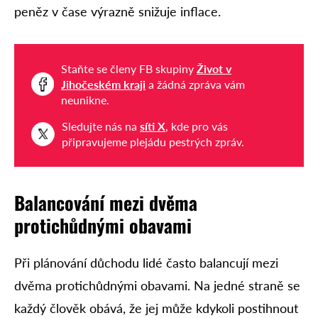
peněz v čase výrazně snižuje inflace.
Staňte se členy FB skupiny
Život v
Jihočeském kraji
a žádná zpráva vám
neunikne.
Sledujte nás na
síti X
, kde pro vás
připravujeme plejádu pestrých zpráv.
Balancování mezi dvěma
protichůdnými
obavami
Při plánování důchodu lidé často balancují mezi
dvěma protichůdnými obavami. Na jedné straně se
každý člověk obává, že jej může kdykoli postihnout