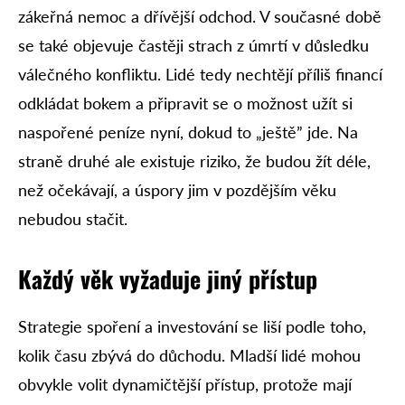
zákeřná nemoc a dřívější odchod. V současné době
se také objevuje častěji strach z úmrtí v důsledku
válečného konfliktu. Lidé tedy nechtějí příliš financí
odkládat bokem a připravit se o možnost užít si
naspořené peníze nyní, dokud to „ještě” jde. Na
straně druhé ale existuje riziko, že budou žít déle,
než očekávají, a úspory jim v pozdějším věku
nebudou stačit.
Každý věk vyžaduje jiný přístup
Strategie spoření a investování se liší podle toho,
kolik času zbývá do důchodu. Mladší lidé mohou
obvykle volit dynamičtější přístup, protože mají