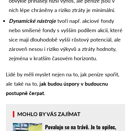
obvykle přinášejí nižší výnos, ale peníze jsou v
nich lépe chráněny a riziko ztráty je minimální.
Dynamické nástroje
tvoří např. akciové fondy
nebo smíšené fondy s vyšším podílem akcií, které
sice mají dlouhodobě vyšší růstový potenciál, ale
zároveň nesou i riziko výkyvů a ztráty hodnoty,
zejména v kratším časovém horizontu.
Lidé by měli myslet nejen na to, jak peníze spořit,
ale také na to,
jak budou úspory v budoucnu
postupně čerpat
.
MOHLO BY VÁS ZAJÍMAT
Povaluje se na trávě. Je to opilec,