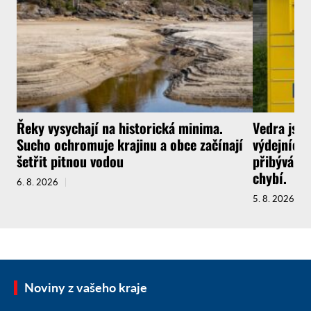
Řeky vysychají na historická minima.
Vedra jsou
Sucho ochromuje krajinu a obce začínají
výdejních 
šetřit pitnou vodou
přibývá a 
chybí.
6. 8. 2026
5. 8. 2026
Noviny z vašeho kraje