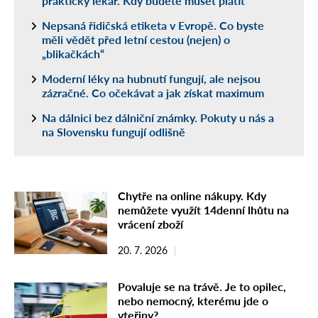
praktický lékař. Kdy budete muset platit
Nepsaná řidičská etiketa v Evropě. Co byste
měli vědět před letní cestou (nejen) o
„blikačkách“
Moderní léky na hubnutí fungují, ale nejsou
zázračné. Co očekávat a jak získat maximum
Na dálnici bez dálniční známky. Pokuty u nás a
na Slovensku fungují odlišně
Chytře na online nákupy. Kdy
nemůžete využít 14denní lhůtu na
vrácení zboží
20. 7. 2026
Povaluje se na trávě. Je to opilec,
nebo nemocný, kterému jde o
vteřiny?