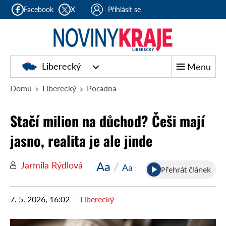
Facebook
X
Přihlásit se
Liberecký
Menu
Domů
Liberecký
Poradna
Stačí milion na důchod? Češi mají
jasno, realita je ale jinde
Aa
/
Jarmila Rýdlová
Aa
Přehrát článek
7. 5. 2026, 16:02
Liberecký