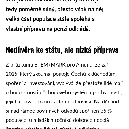
tedy poměrně silný, přesto však na něj
velká část populace stále spoléhá a
vlastní přípravu na penzi odkládá.
Nedůvěra ke státu, ale nízká příprava
Z průzkumu STEM/MARK pro Amundi ze září
2025, který zkoumal postoje Čechů k důchodům,
spoření a investování, vyplývá, že přestože lidé mají
o budoucnosti důchodového systému pochybnosti,
jejich chování tomu často neodpovídá. Na důchod
si nad rámec povinných odvodů spoří jen 35 %
populace, u mladších ročníků dokonce necelá
čtvrtina. Většina lidí tak zůstává odkázána