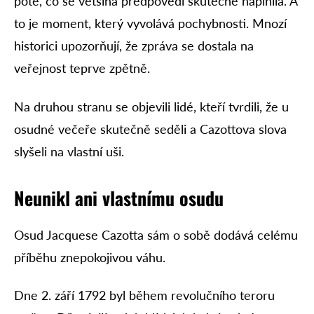
poté, co se většina předpovědí skutečně naplnila. A
to je moment, který vyvolává pochybnosti. Mnozí
historici upozorňují, že zpráva se dostala na
veřejnost teprve zpětně.
Na druhou stranu se objevili lidé, kteří tvrdili, že u
osudné večeře skutečně seděli a Cazottova slova
slyšeli na vlastní uši.
Neunikl ani vlastnímu osudu
Osud Jacquese Cazotta sám o sobě dodává celému
příběhu znepokojivou váhu.
Dne 2. září 1792 byl během revolučního teroru