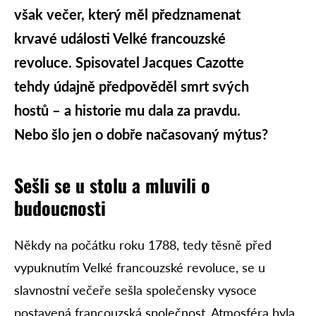
však večer, který měl předznamenat
krvavé události Velké francouzské
revoluce. Spisovatel Jacques Cazotte
tehdy údajně předpověděl smrt svých
hostů – a historie mu dala za pravdu.
Nebo šlo jen o dobře načasovaný mýtus?
Sešli se u stolu a mluvili o
budoucnosti
Někdy na počátku roku 1788, tedy těsně před
vypuknutím Velké francouzské revoluce, se u
slavnostní večeře sešla společensky vysoce
postavená francouzská společnost. Atmosféra byla