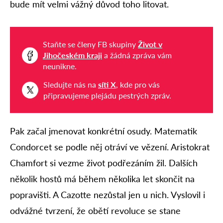
bude mít velmi vážný důvod toho litovat.
Staňte se členy FB skupiny
Život v
Jihočeském kraji
a žádná zpráva vám
neunikne.
Sledujte nás na
síti X
, kde pro vás
připravujeme plejádu pestrých zpráv.
Pak začal jmenovat konkrétní osudy. Matematik
Condorcet se podle něj otráví ve vězení. Aristokrat
Chamfort si vezme život podřezáním žil. Dalších
několik hostů má během několika let skončit na
popravišti. A Cazotte nezůstal jen u nich. Vyslovil i
odvážné tvrzení, že obětí revoluce se stane