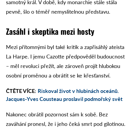
samotný král. V době, kdy monarchie stále stála
pevně, šlo o téměř nemyslitelnou představu.
Zasáhl i skeptika mezi hosty
Mezi přítomnými byl také kritik a zapřisáhlý ateista
La Harpe. I jemu Cazotte předpověděl budoucnost
– měl revoluci přežít, ale zároveň projít hlubokou
osobní proměnou a obrátit se ke křesťanství.
ČTĚTE VÍCE:
Riskoval život v hlubinách oceánů.
Jacques-Yves Cousteau proslavil podmořský svět
Nakonec obrátil pozornost sám k sobě. Bez
zaváhání pronesl, že i jeho čeká smrt pod gilotinou.