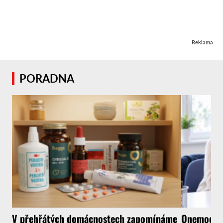
Reklama
PORADNA
V přehřátých domácnostech zapomínáme
Onemocnít