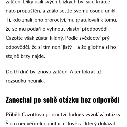
zatčen. Díky úsilí svých blízkých byl sice krátce
nato propuštěn, a zdálo se, že svému osudu unikl.
Ti, kdo znali jeho proroctví, mu gratulovali k tomu,
že se mu podařilo vyhnout vlastní předpovědi.
Cazotte však zůstal klidný. Podle svědectví prý
odpověděl, že si tím není jistý – a že gilotina si ho
stejně brzy najde.
Do tří dnů byl znovu zatčen. A tentokrát už
rozsudku neunikl.
Zanechal po sobě otázku bez odpovědi
Příběh Cazottova proroctví dodnes vyvolává otázky.
Šlo o neuvěřitelnou intuici člověka, který dokázal