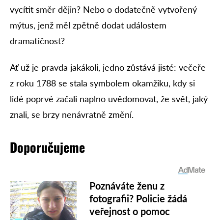
vycítit směr dějin? Nebo o dodatečně vytvořený
mýtus, jenž měl zpětně dodat událostem
dramatičnost?
Ať už je pravda jakákoli, jedno zůstává jisté: večeře
z roku 1788 se stala symbolem okamžiku, kdy si
lidé poprvé začali naplno uvědomovat, že svět, jaký
znali, se brzy nenávratně změní.
Doporučujeme