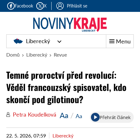
Facebook
X
Přihlásit se
Liberecký
Menu
Domů
Liberecký
Revue
Temné proroctví před revolucí:
Věděl francouzský spisovatel, kdo
skončí pod gilotinou?
Aa
/
Petra Koudelková
Aa
Přehrát článek
22. 5. 2026, 07:59
Liberecký