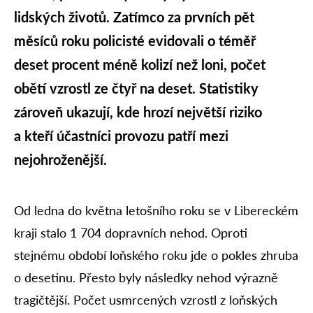
lidských životů. Zatímco za prvních pět
měsíců roku policisté evidovali o téměř
deset procent méně kolizí než loni, počet
obětí vzrostl ze čtyř na deset. Statistiky
zároveň ukazují, kde hrozí největší riziko
a kteří účastníci provozu patří mezi
nejohroženější.
Od ledna do května letošního roku se v Libereckém
kraji stalo 1 704 dopravních nehod. Oproti
stejnému období loňského roku jde o pokles zhruba
o desetinu. Přesto byly následky nehod výrazně
tragičtější. Počet usmrcených vzrostl z loňských