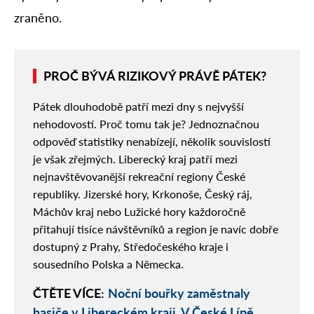
zraněno.
PROČ BÝVÁ RIZIKOVÝ PRÁVĚ PÁTEK?
Pátek dlouhodobě patří mezi dny s nejvyšší
nehodovostí. Proč tomu tak je? Jednoznačnou
odpověď statistiky nenabízejí, několik souvislostí
je však zřejmých. Liberecký kraj patří mezi
nejnavštěvovanější rekreační regiony České
republiky. Jizerské hory, Krkonoše, Český ráj,
Máchův kraj nebo Lužické hory každoročně
přitahují tisíce návštěvníků a region je navíc dobře
dostupný z Prahy, Středočeského kraje i
sousedního Polska a Německa.
ČTĚTE VÍCE:
Noční bouřky zaměstnaly
hasiče v Libereckém kraji. V České Lípě