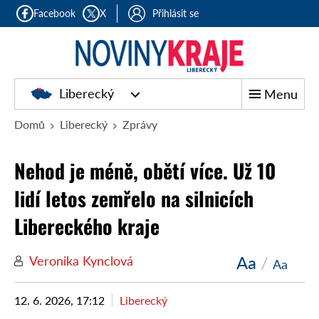
Facebook
X
Přihlásit se
Liberecký
Menu
Domů
Liberecký
Zprávy
Nehod je méně, obětí více. Už 10
lidí letos zemřelo na silnicích
Libereckého kraje
Aa
/
Veronika Kynclová
Aa
12. 6. 2026, 17:12
Liberecký