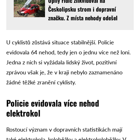
Opilý řidič zlikvidoval na
Českolipsku strom i dopravní
značku. Z místa nehody odešel
U cyklistů zůstává situace stabilnější. Policie
evidovala 64 nehod, tedy jen o jednu více než loni.
Jedna z nich si vyžádala lidský život, pozitivní
zprávou však je, že v kraji nebylo zaznamenáno
žádné těžké zranění cyklisty.
Policie evidovala více nehod
elektrokol
Rostoucí význam v dopravních statistikách mají
také elektrokola, koloběžky a elektrokoloběžky. V