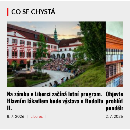
CO SE CHYSTÁ
Na zámku v Liberci začíná letní program.
Objevte l
Hlavním lákadlem bude výstava o Rudolfu
prohlídkov
II.
pondělní p
8. 7. 2026
Liberec
2. 7. 2026