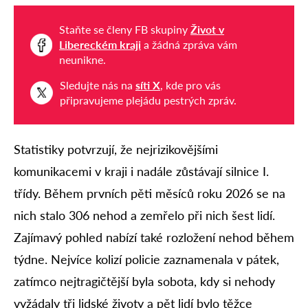
Staňte se členy FB skupiny
Život v
Libereckém kraji
a žádná zpráva vám
neunikne.
Sledujte nás na
síti X
, kde pro vás
připravujeme plejádu pestrých zpráv.
Statistiky potvrzují, že nejrizikovějšími
komunikacemi v kraji i nadále zůstávají silnice I.
třídy. Během prvních pěti měsíců roku 2026 se na
nich stalo 306 nehod a zemřelo při nich šest lidí.
Zajímavý pohled nabízí také rozložení nehod během
týdne. Nejvíce kolizí policie zaznamenala v pátek,
zatímco nejtragičtější byla sobota, kdy si nehody
vyžádaly tři lidské životy a pět lidí bylo těžce