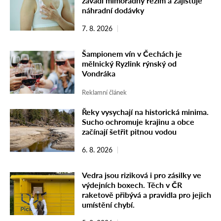
zavádí mimořádný režim a zajišťuje
náhradní dodávky
7. 8. 2026
Šampionem vín v Čechách je
mělnický Ryzlink rýnský od
Vondráka
Reklamní článek
Řeky vysychají na historická minima.
Sucho ochromuje krajinu a obce
začínají šetřit pitnou vodou
6. 8. 2026
Vedra jsou riziková i pro zásilky ve
výdejních boxech. Těch v ČR
raketově přibývá a pravidla pro jejich
umístění chybí.