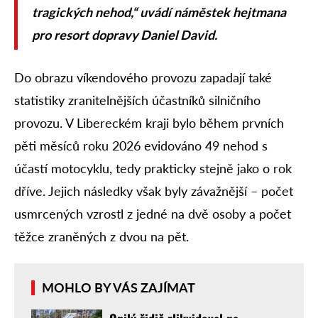
tragických nehod,“ uvádí náměstek hejtmana
pro resort dopravy Daniel David.
Do obrazu víkendového provozu zapadají také
statistiky zranitelnějších účastníků silničního
provozu. V Libereckém kraji bylo během prvních
pěti měsíců roku 2026 evidováno 49 nehod s
účastí motocyklu, tedy prakticky stejně jako o rok
dříve. Jejich následky však byly závažnější – počet
usmrcených vzrostl z jedné na dvě osoby a počet
těžce zraněných z dvou na pět.
MOHLO BY VÁS ZAJÍMAT