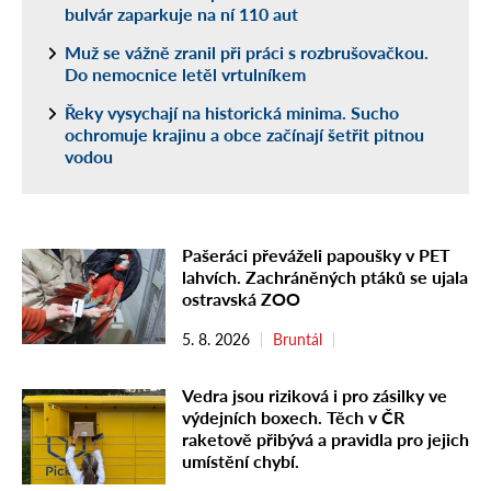
bulvár zaparkuje na ní 110 aut
Muž se vážně zranil při práci s rozbrušovačkou.
Do nemocnice letěl vrtulníkem
Řeky vysychají na historická minima. Sucho
ochromuje krajinu a obce začínají šetřit pitnou
vodou
Pašeráci převáželi papoušky v PET
lahvích. Zachráněných ptáků se ujala
ostravská ZOO
5. 8. 2026
Bruntál
Vedra jsou riziková i pro zásilky ve
výdejních boxech. Těch v ČR
raketově přibývá a pravidla pro jejich
umístění chybí.