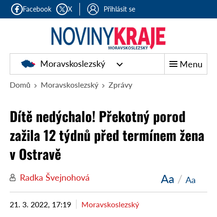
Facebook
X
Přihlásit se
Moravskoslezský
Menu
Domů
Moravskoslezský
Zprávy
Dítě nedýchalo! Překotný porod
zažila 12 týdnů před termínem žena
v Ostravě
Aa
/
Radka Švejnohová
Aa
21. 3. 2022, 17:19
Moravskoslezský