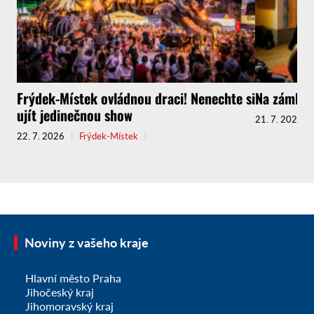
Frýdek-Místek ovládnou draci! Nenechte si
Na zámku K
ujít jedinečnou show
21. 7. 2026
22. 7. 2026
Frýdek-Místek
Noviny z vašeho kraje
Hlavní město Praha
Jihočeský kraj
Jihomoravský kraj