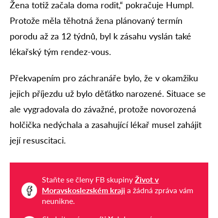
Žena totiž začala doma rodit,“ pokračuje Humpl.
Protože měla těhotná žena plánovaný termín
porodu až za 12 týdnů, byl k zásahu vyslán také
lékařský tým rendez-vous.
Překvapením pro záchranáře bylo, že v okamžiku
jejich příjezdu už bylo děťátko narozené. Situace se
ale vygradovala do závažné, protože novorozená
holčička nedýchala a zasahující lékař musel zahájit
její resuscitaci.
Staňte se členy FB skupiny
Život v
Moravskoslezském kraji
a žádná zpráva vám
neunikne.