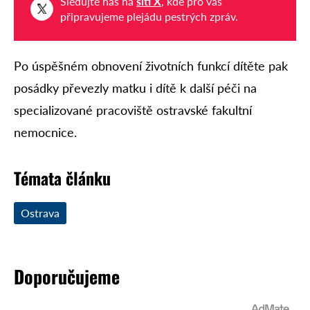
Sledujte nás na
síti X
, kde pro vás
připravujeme plejádu pestrých zpráv.
Po úspěšném obnovení životních funkcí dítěte pak
posádky převezly matku i dítě k další péči na
specializované pracoviště ostravské fakultní
nemocnice.
Témata článku
Ostrava
Doporučujeme