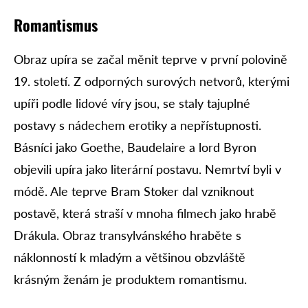
Romantismus
Obraz upíra se začal měnit teprve v první polovině
19. století. Z odporných surových netvorů, kterými
upíři podle lidové víry jsou, se staly tajuplné
postavy s nádechem erotiky a nepřístupnosti.
Básníci jako Goethe, Baudelaire a lord Byron
objevili upíra jako literární postavu. Nemrtví byli v
módě. Ale teprve Bram Stoker dal vzniknout
postavě, která straší v mnoha filmech jako hrabě
Drákula. Obraz transylvánského hraběte s
náklonností k mladým a většinou obzvláště
krásným ženám je produktem romantismu.