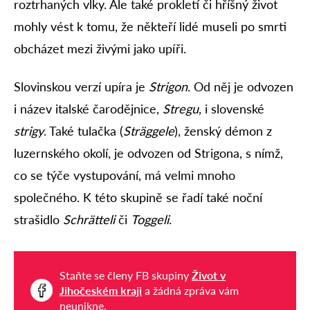
roztrhaných vlky. Ale také prokletí či hříšný život
mohly vést k tomu, že někteří lidé museli po smrti
obcházet mezi živými jako upíři.
Slovinskou verzí upíra je
Strigon
. Od něj je odvozen
i název italské čarodějnice,
Stregu
, i slovenské
strigy
. Také tulačka (
Sträggele
), ženský démon z
luzernského okolí, je odvozen od Strigona, s nímž,
co se týče vystupování, má velmi mnoho
společného. K této skupině se řadí také noční
strašidlo
Schrätteli
či
Toggeli
.
Staňte se členy FB skupiny
Život v
Jihočeském kraji
a žádná zpráva vám
neunikne.