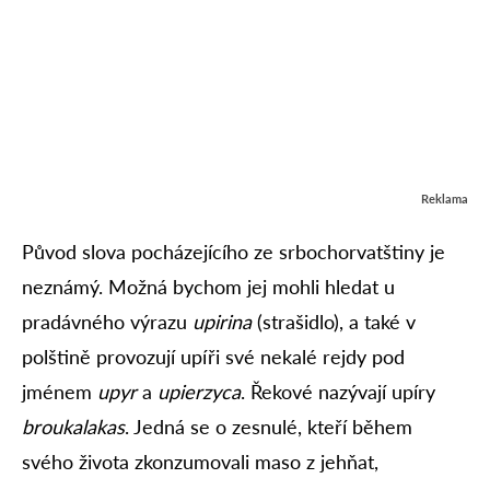
Reklama
Původ slova pocházejícího ze srbochorvatštiny je
neznámý. Možná bychom jej mohli hledat u
pradávného výrazu
upirina
(strašidlo), a také v
polštině provozují upíři své nekalé rejdy pod
jménem
upyr
a
upierzyca
. Řekové nazývají upíry
broukalakas
. Jedná se o zesnulé, kteří během
svého života zkonzumovali maso z jehňat,