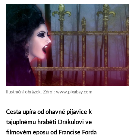
Ilustrační obrázek. Zdroj: www.pixabay.com
Cesta upíra od ohavné pijavice k
tajuplnému hraběti Drákulovi ve
filmovém eposu od Francise Forda