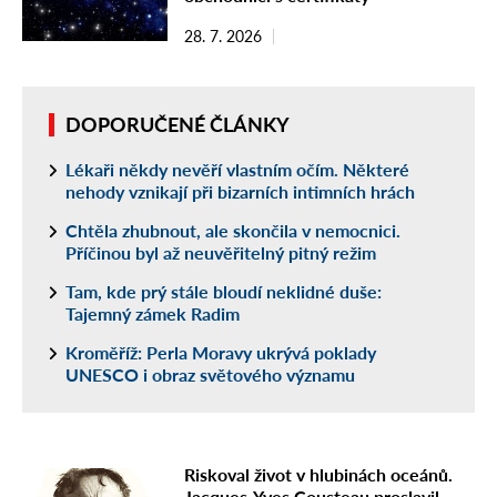
28. 7. 2026
DOPORUČENÉ ČLÁNKY
Lékaři někdy nevěří vlastním očím. Některé
nehody vznikají při bizarních intimních hrách
Chtěla zhubnout, ale skončila v nemocnici.
Příčinou byl až neuvěřitelný pitný režim
Tam, kde prý stále bloudí neklidné duše:
Tajemný zámek Radim
Kroměříž: Perla Moravy ukrývá poklady
UNESCO i obraz světového významu
Riskoval život v hlubinách oceánů.
Jacques-Yves Cousteau proslavil