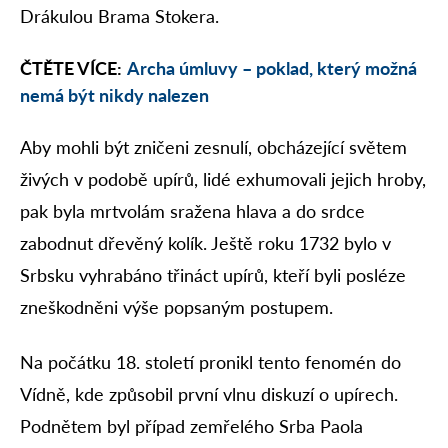
Drákulou Brama Stokera.
ČTĚTE VÍCE:
Archa úmluvy – poklad, který možná
nemá být nikdy nalezen
Aby mohli být zničeni zesnulí, obcházející světem
živých v podobě upírů, lidé exhumovali jejich hroby,
pak byla mrtvolám sražena hlava a do srdce
zabodnut dřevěný kolík. Ještě roku 1732 bylo v
Srbsku vyhrabáno třináct upírů, kteří byli posléze
zneškodněni výše popsaným postupem.
Na počátku 18. století pronikl tento fenomén do
Vídně, kde způsobil první vlnu diskuzí o upírech.
Podnětem byl případ zemřelého Srba Paola