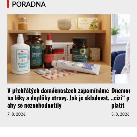
PORADNA
V přehřátých domácnostech zapomínáme
Onemocnít
na léky a doplňky stravy. Jak je skladovat,
„cizí“ pra
aby se neznehodnotily
platit
7. 8. 2026
5. 8. 2026