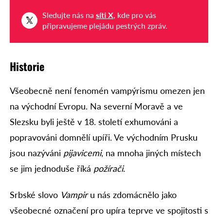
Sledujte nás na
síti X
, kde pro vás
připravujeme plejádu pestrých zpráv.
Historie
Všeobecně není fenomén vampýrismu omezen jen
na východní Evropu. Na severní Moravě a ve
Slezsku byli ještě v 18. století exhumováni a
popravováni domnělí upíři. Ve východním Prusku
jsou nazýváni
pijavicemi
, na mnoha jiných místech
se jim jednoduše říká
požírači
.
Srbské slovo
Vampir
u nás zdomácnělo jako
všeobecné označení pro upíra teprve ve spojitosti s