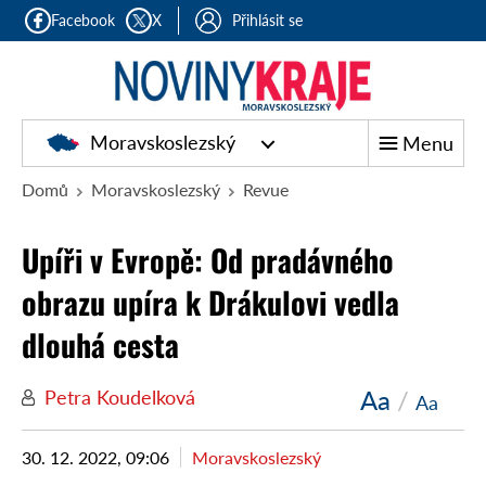
Facebook
X
Přihlásit se
Moravskoslezský
Menu
Domů
Moravskoslezský
Revue
Upíři v Evropě: Od pradávného
obrazu upíra k Drákulovi vedla
dlouhá cesta
Aa
/
Petra Koudelková
Aa
30. 12. 2022, 09:06
Moravskoslezský