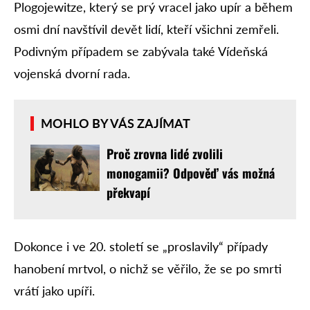
Plogojewitze, který se prý vracel jako upír a během
osmi dní navštívil devět lidí, kteří všichni zemřeli.
Podivným případem se zabývala také Vídeňská
vojenská dvorní rada.
MOHLO BY VÁS ZAJÍMAT
Proč zrovna lidé zvolili
monogamii? Odpověď vás možná
překvapí
Dokonce i ve 20. století se „proslavily“ případy
hanobení mrtvol, o nichž se věřilo, že se po smrti
vrátí jako upíři.