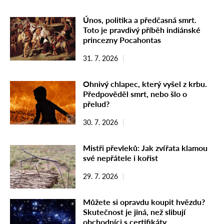
Únos, politika a předčasná smrt.
Toto je pravdivý příběh indiánské
princezny Pocahontas
31. 7. 2026
Ohnivý chlapec, který vyšel z krbu.
Předpověděl smrt, nebo šlo o
přelud?
30. 7. 2026
Mistři převleků: Jak zvířata klamou
své nepřátele i kořist
29. 7. 2026
Můžete si opravdu koupit hvězdu?
Skutečnost je jiná, než slibují
obchodníci s certifikáty